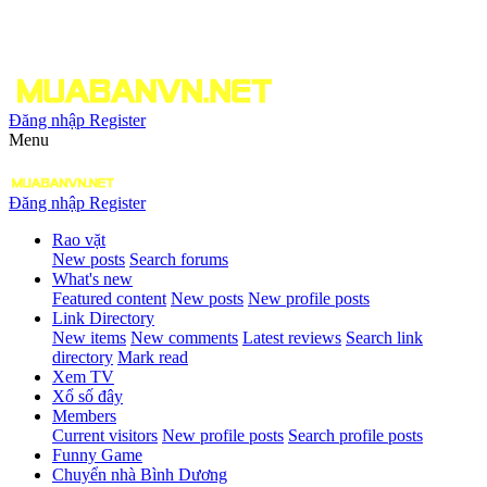
Đăng nhập
Register
Menu
Đăng nhập
Register
Rao vặt
New posts
Search forums
What's new
Featured content
New posts
New profile posts
Link Directory
New items
New comments
Latest reviews
Search link
directory
Mark read
Xem TV
Xổ số đây
Members
Current visitors
New profile posts
Search profile posts
Funny Game
Chuyển nhà Bình Dương