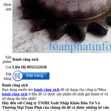
Hình
ảnh​
Sản
Bánh răng xích
phẩm​
Giá​
Liên Hệ 0932322638
Đặt
hàng​
Bánh răng xích
Bạn đang muốn tìm
bánh răng xích
để sử dụng cho công ty?Mua
bánh răng xích
ở đâu để có được sản phẩm tốt nhất giá thành rẻ và
sử dụng lâu bền nhất?
Hãy đến với Công ty TNHH Xuất Nhập Khẩu Đầu Tư Và
Thương Mại Toàn Phát của chúng tôi để có được những tư vấn