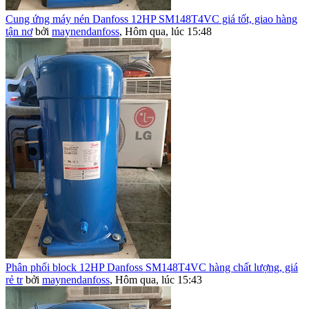
Cung ứng máy nén Danfoss 12HP SM148T4VC giá tốt, giao hàng
tận nơ
bởi
maynendanfoss
,
Hôm qua, lúc 15:48
Phân phối block 12HP Danfoss SM148T4VC hàng chất lượng, giá
rẻ tr
bởi
maynendanfoss
,
Hôm qua, lúc 15:43