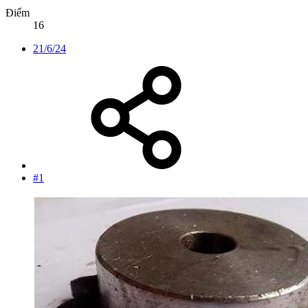
Điểm
16
21/6/24
#1