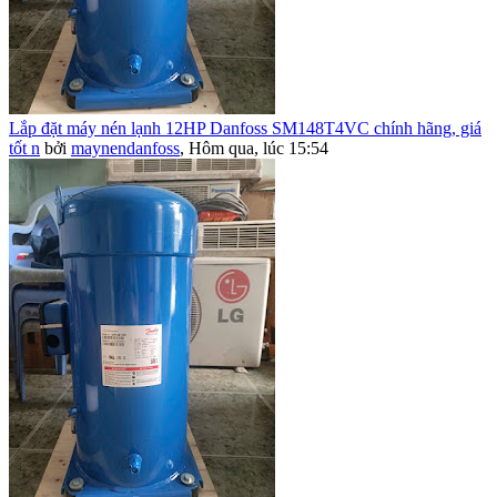
Lắp đặt máy nén lạnh 12HP Danfoss SM148T4VC chính hãng, giá
tốt n
bởi
maynendanfoss
,
Hôm qua, lúc 15:54