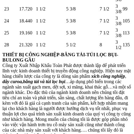
3
23
17.720
1 1/2
5 3/8
7 1/2
99
3/8
3
24
18.440
1 1/2
5 3/8
7 1/2
105
3/8
3
25
19.160
1 1/2
5 3/8
7 1/2
113
3/8
3
28
21.320
1 1/2
5 1/2
8
135
1/2
THIẾT BỊ CÔNG NGHIỆP-BĂNG TẢI-TÚI LỌC BỤI-
BULONG GẦU
Công ty Xuất Nhập Khẩu Toàn Phát được thành lập để phát triển
lĩnh vực kinh doanh thiết bị truyền động công nghiệp. Hiện nay mặt
hàng chiến lược của công ty là dòng sản phẩm
xích công nghiệp
,
dây curoa,băng tải và túi lọc bụi
…áp dụng phổ biến trong các
ngành sản xuất gạch men, dệt sợi, xi măng, khai thác gỗ…và một số
ngành khác. Do đặc thù của ngành kinh doanh nên chúng tôi đặt
tiêu chí an toàn và phát triển, sẵn sàng, chất lượng lên hàng đâu, đi
kèm với đó là giá cả cạnh tranh của sản phẩm, kết hợp nhằm mang
lại cho khách hàng là người được hưởng dịch vụ tốt nhất, phục vụ
thuận lợi cho quá trình sản xuất kinh doanh của quý vị công ty cũng
như khách hàng. Mong muốn của chúng tôi là được góp phần nhỏ
vào việc vận hành trơn tru cỗ máy sản xuất cũng như thành công
của các nhà máy sản xuất với khách hàng…. chúng tôi lấy đó là