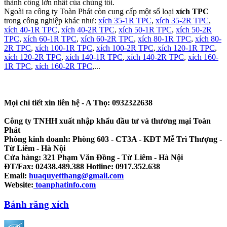
thành công lớn nhất của chúng tôi.
Ngoài ra công ty Toàn Phát còn cung cấp một số loại
xích TPC
trong công nghiệp khác như:
xích 35-1R TPC
,
xích 35-2R TPC
,
xích 40-1R TPC
,
xích 40-2R TPC
,
xích 50-1R TPC
,
xích 50-2R
TPC
,
xích 60-1R TPC
,
xích 60-2R TPC
,
xích 80-1R TPC
,
xích 80-
2R TPC
,
xích 100-1R TPC
,
xích 100-2R TPC
,
xích 120-1R TPC
,
xích 120-2R TPC
,
xích 140-1R TPC
,
xích 140-2R TPC
,
xích 160-
1R TPC
,
xích 160-2R TPC
,...
Mọi chi tiết xin liên hệ - A Thọ: 0932322638
Công ty TNHH xuất nhập khẩu đầu tư và thương mại Toàn
Phát
Phòng kinh doanh: Phòng 603 - CT3A - KĐT Mễ Trì Thượng -
Từ Liêm - Hà Nội
Cửa hàng: 321 Phạm Văn Đồng - Từ Liêm - Hà Nội
ĐT/Fax: 02438.489.388 Hotline: 0917.352.638
Email:
huaquyetthang@gmail.com
Website:
toanphatinfo.com
Bánh răng xích