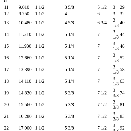
d
11
9.010
1 1/2
3 5/8
5 1/2
3
29
12
9.750
1 1/2
4
6
3
32
3
13
10.480
1 1/2
4 5/8
6 3/4
40
1/8
3
14
11.210
1 1/2
5 1/4
7
44
1/8
3
15
11.930
1 1/2
5 1/4
7
48
1/8
3
16
12.660
1 1/2
5 1/4
7
52
1/8
3
17
13.390
1 1/2
5 1/4
7
58
1/8
3
18
14.110
1 1/2
5 1/4
7
63
1/8
3
19
14.830
1 1/2
5 3/8
7 1/2
74
3/8
3
20
15.560
1 1/2
5 3/8
7 1/2
81
3/8
3
21
16.280
1 1/2
5 3/8
7 1/2
83
3/8
3
22
17.000
1 1/2
5 3/8
7 1/2
92
3/8