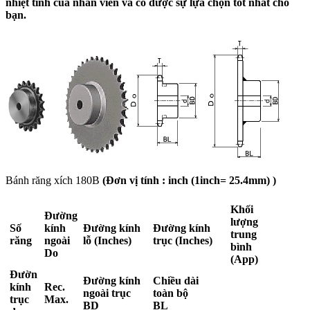
nhiệt tình của nhân viên và có được sự lựa chọn tốt nhất cho
bạn.
Bánh răng xích 180B
(Đơn vị tính : inch (1inch= 25.4mm) )
Khối
Đường
lượng
Số
kính
Đường kính
Đường kính
trung
răng
ngoài
lỗ (Inches)
trục (Inches)
bình
Do
(App)
Đườn
Đường kính
Chiều dài
kính
Rec.
ngoài trục
toàn bộ
trục
Max.
BD
BL