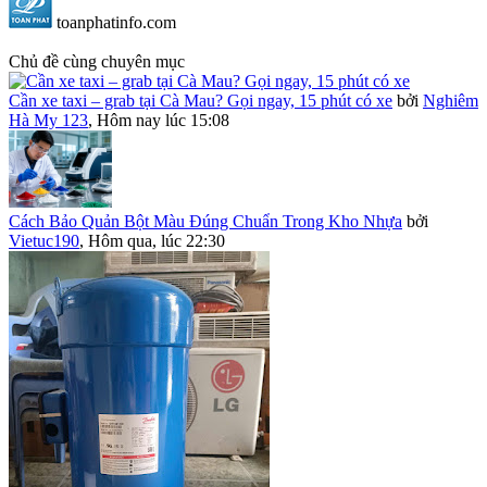
toanphatinfo.com
Chủ đề cùng chuyên mục
Cần xe taxi – grab tại Cà Mau? Gọi ngay, 15 phút có xe
bởi
Nghiêm
Hà My 123
,
Hôm nay lúc 15:08
Cách Bảo Quản Bột Màu Đúng Chuẩn Trong Kho Nhựa
bởi
Vietuc190
,
Hôm qua, lúc 22:30