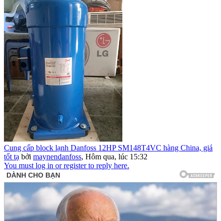
Cung cấp block lạnh Danfoss 12HP SM148T4VC hàng China, giá
tốt tạ
bởi
maynendanfoss
,
Hôm qua, lúc 15:32
You must log in or register to reply here.