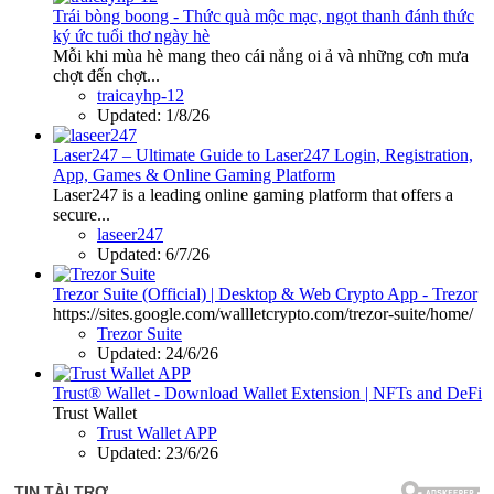
Trái bòng boong - Thức quà mộc mạc, ngọt thanh đánh thức
ký ức tuổi thơ ngày hè
Mỗi khi mùa hè mang theo cái nắng oi ả và những cơn mưa
chợt đến chợt...
traicayhp-12
Updated:
1/8/26
Laser247 – Ultimate Guide to Laser247 Login, Registration,
App, Games & Online Gaming Platform
Laser247 is a leading online gaming platform that offers a
secure...
laseer247
Updated:
6/7/26
Trezor Suite (Official) | Desktop & Web Crypto App - Trezor
https://sites.google.com/wallletcrypto.com/trezor-suite/home/
Trezor Suite
Updated:
24/6/26
Trust® Wallet - Download Wallet Extension | NFTs and DeFi
Trust Wallet
Trust Wallet APP
Updated:
23/6/26