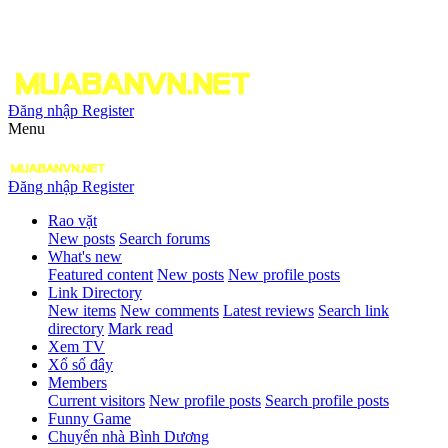
Đăng nhập
Register
Menu
Đăng nhập
Register
Rao vặt
New posts
Search forums
What's new
Featured content
New posts
New profile posts
Link Directory
New items
New comments
Latest reviews
Search link
directory
Mark read
Xem TV
Xổ số đây
Members
Current visitors
New profile posts
Search profile posts
Funny Game
Chuyển nhà Bình Dương