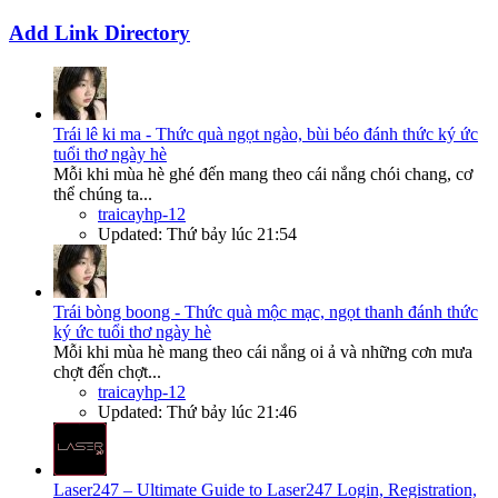
Add Link Directory
Trái lê ki ma - Thức quà ngọt ngào, bùi béo đánh thức ký ức
tuổi thơ ngày hè
Mỗi khi mùa hè ghé đến mang theo cái nắng chói chang, cơ
thể chúng ta...
traicayhp-12
Updated:
Thứ bảy lúc 21:54
Trái bòng boong - Thức quà mộc mạc, ngọt thanh đánh thức
ký ức tuổi thơ ngày hè
Mỗi khi mùa hè mang theo cái nắng oi ả và những cơn mưa
chợt đến chợt...
traicayhp-12
Updated:
Thứ bảy lúc 21:46
Laser247 – Ultimate Guide to Laser247 Login, Registration,