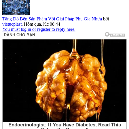
Tăng Độ Bền Sản Phẩm Với Giải Pháp Phụ Gia Nhựa
bởi
vietucplast
,
Hôm qua, lúc 08:44
You must log in or register to reply here.