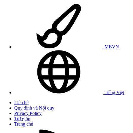
MBVN
Tiếng Việt
Liên hệ
Quy định và Nội quy
Privacy Policy
Trợ giúp
Trang chủ