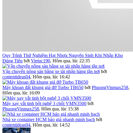
Quy Trình Thử Nghiệm Hạt Nhựa Nguyên Sinh Khi Nhập Kho
Đúng Tiêu
bởi
Vietuc190
,
Hôm qua, lúc 22:35
Vận chuyển nông sản bằng xe tải nhận hàng tận nơi
bởi
contentideas04
,
Hôm qua, lúc 16:42
Máy khoan đất khung giá đỡ Turbo TB650
bởi
PhuongVinmax258
,
Hôm qua, lúc 16:09
Máy xay vắt tinh bột nghệ 3 chổi VMN3500
bởi
PhuongVinmax258
,
Hôm qua, lúc 15:38
Nhà xe container HCM báo giá nhanh minh bạch
bởi
contentideas04
,
Hôm qua, lúc 14:52