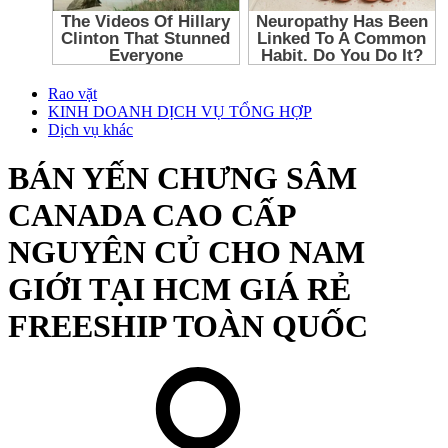
Rao vặt
KINH DOANH DỊCH VỤ TỔNG HỢP
Dịch vụ khác
BÁN YẾN CHƯNG SÂM
CANADA CAO CẤP
NGUYÊN CỦ CHO NAM
GIỚI TẠI HCM GIÁ RẺ
FREESHIP TOÀN QUỐC