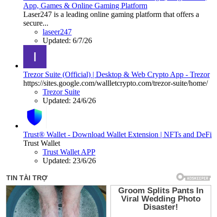
App, Games & Online Gaming Platform
Laser247 is a leading online gaming platform that offers a
secure...
laseer247
Updated:
6/7/26
Trezor Suite (Official) | Desktop & Web Crypto App - Trezor
https://sites.google.com/wallletcrypto.com/trezor-suite/home/
Trezor Suite
Updated:
24/6/26
Trust® Wallet - Download Wallet Extension | NFTs and DeFi
Trust Wallet
Trust Wallet APP
Updated:
23/6/26