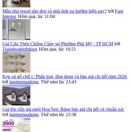
Mẫu nhà resort nào đẹp và phù hợp xu hướng hiện nay?
bởi
Fam
Interior
,
Hôm qua, lúc 11:04
Giá Cửa Thép Chống Cháy tại Phường Phú Mỹ - TP HCM
bởi
Tranghoabinhdoor
,
Hôm qua, lúc 10:21
Kẹp xà gồ chữ c: Phân loại, ứng dụng và báo giá chi tiết năm 2026
bởi
langtumuadong
,
Thứ năm lúc 23:43
Giá tôn xốp giả ngói Hoa Sen: Bảng báo giá chi tiết và chuẩn xác
bởi
langtumuadong
,
Thứ năm lúc 23:38