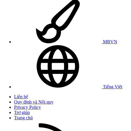
MBVN
Tiếng Việt
Liên hệ
Quy định và Nội quy
Privacy Policy
Trợ giúp
Trang chủ