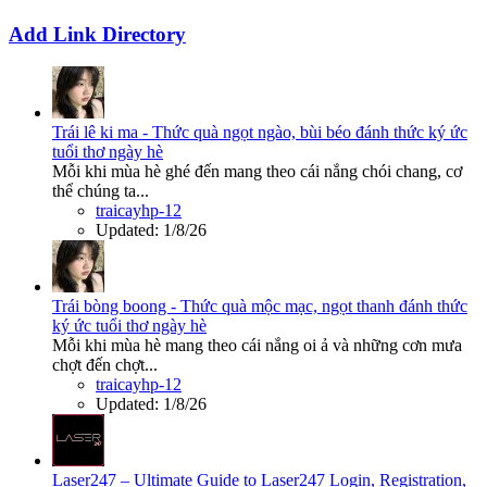
Add Link Directory
Trái lê ki ma - Thức quà ngọt ngào, bùi béo đánh thức ký ức
tuổi thơ ngày hè
Mỗi khi mùa hè ghé đến mang theo cái nắng chói chang, cơ
thể chúng ta...
traicayhp-12
Updated:
1/8/26
Trái bòng boong - Thức quà mộc mạc, ngọt thanh đánh thức
ký ức tuổi thơ ngày hè
Mỗi khi mùa hè mang theo cái nắng oi ả và những cơn mưa
chợt đến chợt...
traicayhp-12
Updated:
1/8/26
Laser247 – Ultimate Guide to Laser247 Login, Registration,