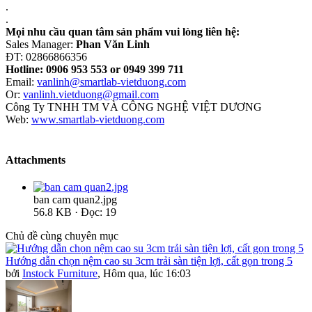
.
.
Mọi nhu cầu quan tâm sản phẩm vui lòng liên hệ:
Sales Manager:
Phan Văn Linh
ĐT: 02866866356
Hotline: 0906 953 553 or 0949 399 711
Email:
vanlinh@smartlab-vietduong.com
Or:
vanlinh.vietduong@gmail.com
Công Ty TNHH TM VÀ CÔNG NGHỆ VIỆT DƯƠNG
Web:
www.smartlab-vietduong.com
Attachments
ban cam quan2.jpg
56.8 KB · Đọc: 19
Chủ đề cùng chuyên mục
Hướng dẫn chọn nệm cao su 3cm trải sàn tiện lợi, cất gọn trong 5
bởi
Instock Furniture
,
Hôm qua, lúc 16:03