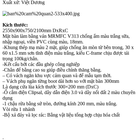
Xuất xứ: Việt Dương
Kích thước:
2550x900x750/2100mm DxRxC
Mặt bàn làm bằng ván MRMFC V313 chống ẩm màu trắng sữa,
nhập ngoại, viền PVC cùng màu, 18mm.
-Khung thép mạ màu 2 mặt, giúp chống ăn mòn từ bên trong, 30 x
60 x1.5 mm sơn tĩnh điện màu trắng, kiểu C-frame chịu được tải
trọng 100kg/chân.
-Kết cấu bởi các đầu ghép công nghiệp
-Chân đế bằng cao su giúp điều chỉnh thăng bằng.
– Có vách ngăn khu vực cảm quan và để mẫu tạm thời.
– Vách phụ ngăn từng boot dài hơn so với mặt bàn 300mm
Là dạng cửa lùa kích thước 300×200 mm (DxC)
-Ổ cắm điện Clipsal, dây dẫn điện 3.0 và dây nối đất 2 màu chuyên
dụng
-1 chậu rửa bằng sứ tròn, đường kính 200 mm, màu trắng.
Vòi rửa 1 nhánh
-Bộ xả đáy và lọc rác: Bằng vật liệu tổng hợp chịu hóa chất
.