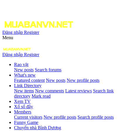
Đăng nhập
Register
Menu
Đăng nhập
Register
Rao vặt
New posts
Search forums
What's new
Featured content
New posts
New profile posts
Link Directory
New items
New comments
Latest reviews
Search link
directory
Mark read
Xem TV
Xổ số đây
Members
Current visitors
New profile posts
Search profile posts
Funny Game
Chuyển nhà Bình Dương