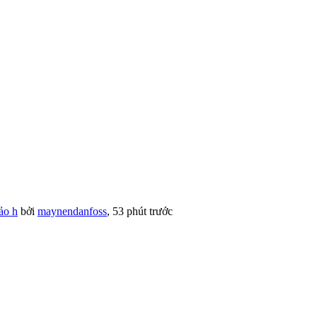
ảo h
bởi
maynendanfoss
,
53 phút trước