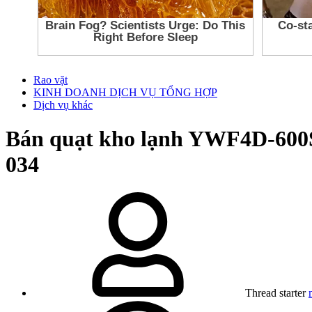
Rao vặt
KINH DOANH DỊCH VỤ TỔNG HỢP
Dịch vụ khác
Bán quạt kho lạnh YWF4D-600S g
034
Thread starter