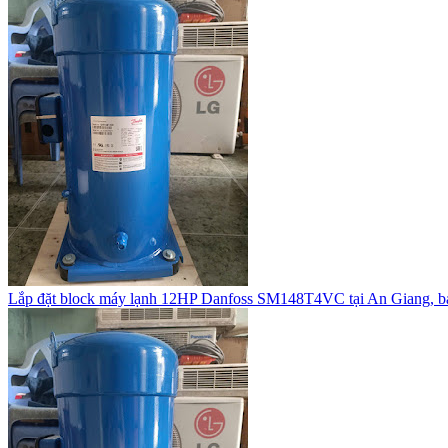
Lắp đặt block máy lạnh 12HP Danfoss SM148T4VC tại An Giang, b