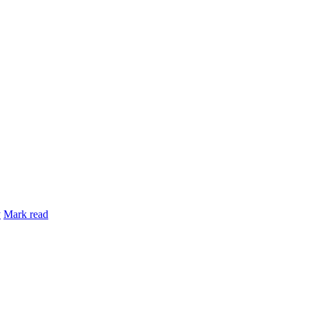
y
Mark read