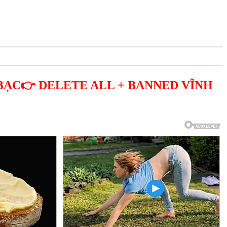
BẠC👉 DELETE ALL + BANNED VĨNH