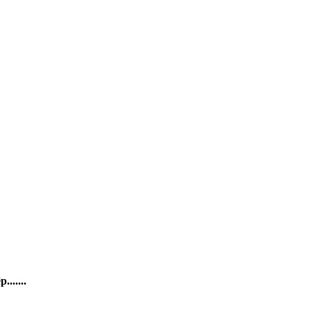
......