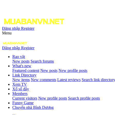
Đăng nhập
Register
Menu
Đăng nhập
Register
Rao vặt
New posts
Search forums
What's new
Featured content
New posts
New profile posts
Link Directory
New items
New comments
Latest reviews
Search link director
Xem TV
Xổ số đây
Members
Current visitors
New profile posts
Search profile posts
Funny Game
Chuyển nhà Bình Dương