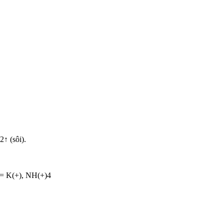
 (sôi).
= K(+), NH(+)4