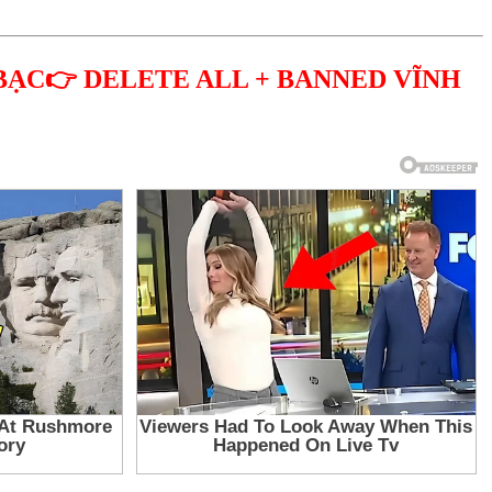
BẠC👉 DELETE ALL + BANNED VĨNH