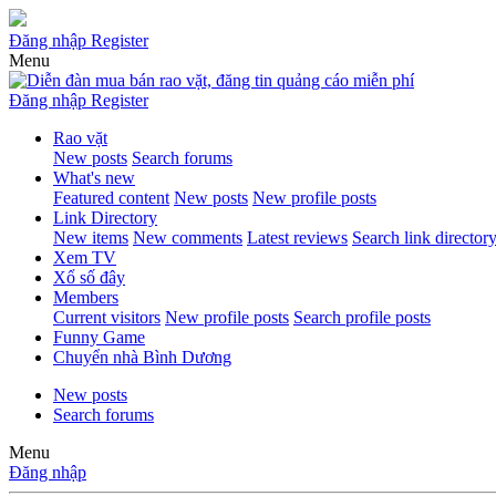
Đăng nhập
Register
Menu
Đăng nhập
Register
Rao vặt
New posts
Search forums
What's new
Featured content
New posts
New profile posts
Link Directory
New items
New comments
Latest reviews
Search link director
Xem TV
Xổ số đây
Members
Current visitors
New profile posts
Search profile posts
Funny Game
Chuyển nhà Bình Dương
New posts
Search forums
Menu
Đăng nhập