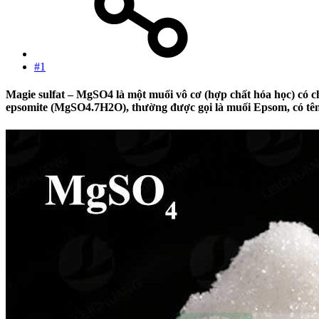
#1
Magie sulfat – MgSO4 là một muối vô cơ (hợp chất hóa học) có 
epsomite (MgSO4.7H2O), thường được gọi là muối Epsom, có tên 