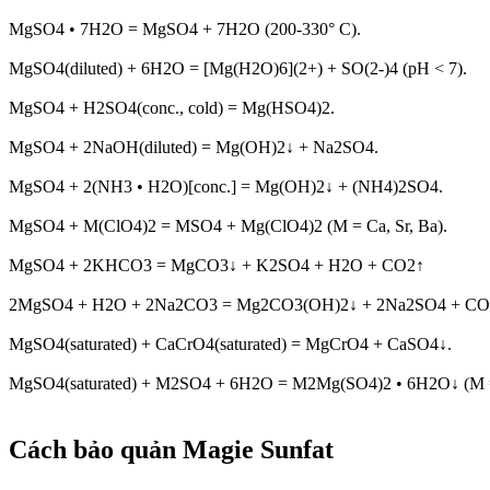
MgSO4 • 7H2O = MgSO4 + 7H2O (200-330° C).
MgSO4(diluted) + 6H2O = [Mg(H2O)6](2+) + SO(2-)4 (pH < 7).
MgSO4 + H2SO4(conc., cold) = Mg(HSO4)2.
MgSO4 + 2NaOH(diluted) = Mg(OH)2↓ + Na2SO4.
MgSO4 + 2(NH3 • H2O)[conc.] = Mg(OH)2↓ + (NH4)2SO4.
MgSO4 + M(ClO4)2 = MSO4 + Mg(ClO4)2 (M = Ca, Sr, Ba).
MgSO4 + 2KHCO3 = MgCO3↓ + K2SO4 + H2O + CO2↑
2MgSO4 + H2O + 2Na2CO3 = Mg2CO3(OH)2↓ + 2Na2SO4 + CO2↑
MgSO4(saturated) + CaCrO4(saturated) = MgCrO4 + CaSO4↓.
MgSO4(saturated) + M2SO4 + 6H2O = M2Mg(SO4)2 • 6H2O↓ (M 
Cách bảo quản Magie Sunfat​