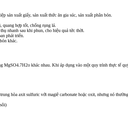
p sản xuất giấy, sản xuất thức ăn gia súc, sản xuất phân bón.
 quang hợp tốt, chống rụng lá.
hụ nhanh sau khi phun, cho hiệu quả tức thời.
an phát triển.
 bón khác.
MgSO4.7H2o khác nhau. Khi áp dụng vào một quy trình thực tế quý k
ung hòa axit sulfuric với magiê carbonate hoặc oxit, nhưng nó thường 
ôi)