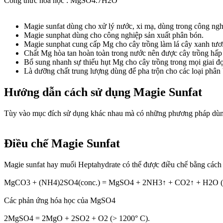
Công thức hóa học : MgSO4.7H2O
Magie sunfat dùng cho xử lý nước, xi mạ, dùng trong công nghiệ
Magie sunphat dùng cho công nghiệp sản xuất phân bón.
Magie sunphat cung cấp Mg cho cây trồng làm lá cây xanh tươi,
Chất Mg hòa tan hoàn toàn trong nước nên được cây trồng hấp t
Bổ sung nhanh sự thiếu hụt Mg cho cây trồng trong mọi giai đọ
Là dưỡng chất trung lượng dùng để pha trộn cho các loại phân
Hướng dẫn cách sử dụng Magie Sunfat​
Tùy vào mục đích sử dụng khác nhau mà có những phương pháp dùng 
Điều chế Magie Sunfat​
Magie sunfat hay muối Heptahydrate có thể được điều chế bằng cách tr
MgCO3 + (NH4)2SO4(conc.) = MgSO4 + 2NH3↑ + CO2↑ + H2O (s
Các phản ứng hóa học của MgSO4
2MgSO4 = 2MgO + 2SO2 + O2 (> 1200° C).