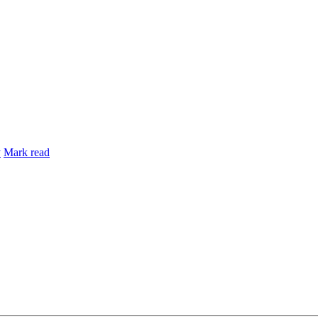
y
Mark read