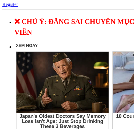
Register
❌ CHÚ Ý: ĐĂNG SAI CHUYÊN MỤC
VIỄN