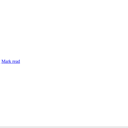
y
Mark read