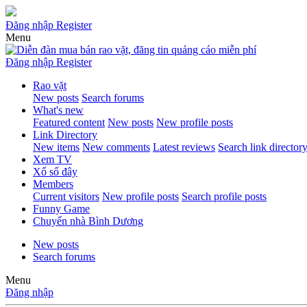
Đăng nhập
Register
Menu
Đăng nhập
Register
Rao vặt
New posts
Search forums
What's new
Featured content
New posts
New profile posts
Link Directory
New items
New comments
Latest reviews
Search link director
Xem TV
Xổ số đây
Members
Current visitors
New profile posts
Search profile posts
Funny Game
Chuyển nhà Bình Dương
New posts
Search forums
Menu
Đăng nhập