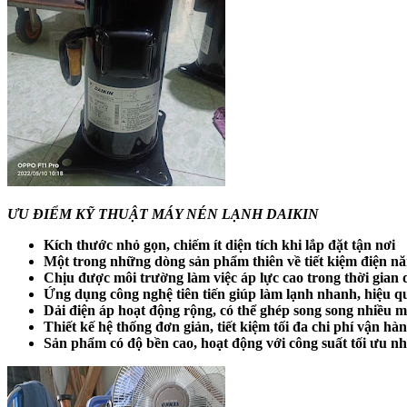
ƯU ĐIỂM KỸ THUẬT MÁY NÉN LẠNH DAIKIN
Kích thước nhỏ gọn, chiếm ít diện tích khi lắp đặt tận nơi
Một trong những dòng sản phẩm thiên về tiết kiệm điện n
Chịu được môi trường làm việc áp lực cao trong thời gian 
Ứng dụng công nghệ tiên tiến giúp làm lạnh nhanh, hiệu q
Dải điện áp hoạt động rộng, có thể ghép song song nhiều 
Thiết kế hệ thống đơn giản, tiết kiệm tối đa chi phí vận hà
Sản phẩm có độ bền cao, hoạt động với công suất tối ưu nh