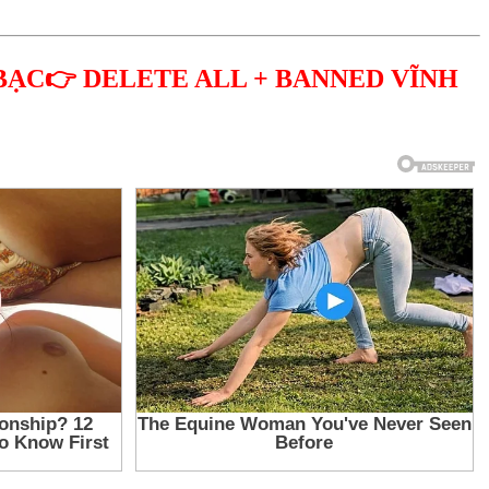
BẠC👉 DELETE ALL + BANNED VĨNH