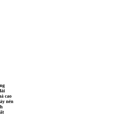
ăng
dài
uả cao
máy nén
nh
ất