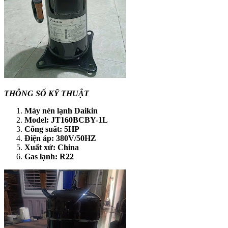
THÔNG SỐ KỸ THUẬT
Máy nén lạnh Daikin
Model: JT160BCBY-1L
Công suất: 5HP
Điện áp: 380V/50HZ
Xuất xứ: China
Gas lạnh: R22