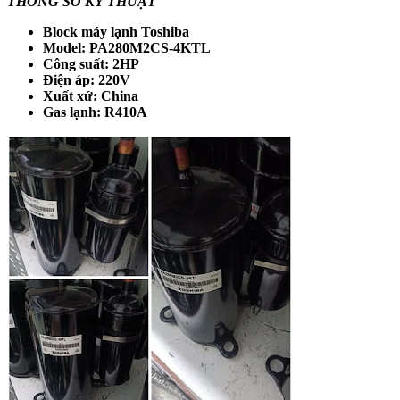
THÔNG SỐ KỸ THUẬT
Block máy lạnh Toshiba
Model: PA280M2CS-4KTL
Công suất: 2HP
Điện áp: 220V
Xuất xứ: China
Gas lạnh: R410A