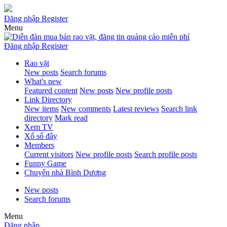
Đăng nhập
Register
Menu
Đăng nhập
Register
Rao vặt
New posts
Search forums
What's new
Featured content
New posts
New profile posts
Link Directory
New items
New comments
Latest reviews
Search link
directory
Mark read
Xem TV
Xổ số đây
Members
Current visitors
New profile posts
Search profile posts
Funny Game
Chuyển nhà Bình Dương
New posts
Search forums
Menu
Đăng nhập