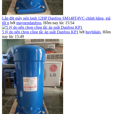
Lắp đặt máy nén lạnh 12HP Danfoss SM148T4VC chính hãng, giá
tốt n
bởi
maynendanfoss
,
Hôm nay lúc 15:54
5 lý do nên chọn công tắc áp suất Danfoss KP1
bởi
huybilalo
,
Hôm
nay lúc 15:49