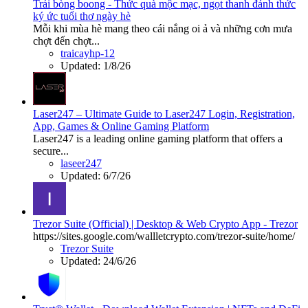
Trái bòng boong - Thức quà mộc mạc, ngọt thanh đánh thức
ký ức tuổi thơ ngày hè
Mỗi khi mùa hè mang theo cái nắng oi ả và những cơn mưa
chợt đến chợt...
traicayhp-12
Updated:
1/8/26
Laser247 – Ultimate Guide to Laser247 Login, Registration,
App, Games & Online Gaming Platform
Laser247 is a leading online gaming platform that offers a
secure...
laseer247
Updated:
6/7/26
Trezor Suite (Official) | Desktop & Web Crypto App - Trezor
https://sites.google.com/wallletcrypto.com/trezor-suite/home/
Trezor Suite
Updated:
24/6/26