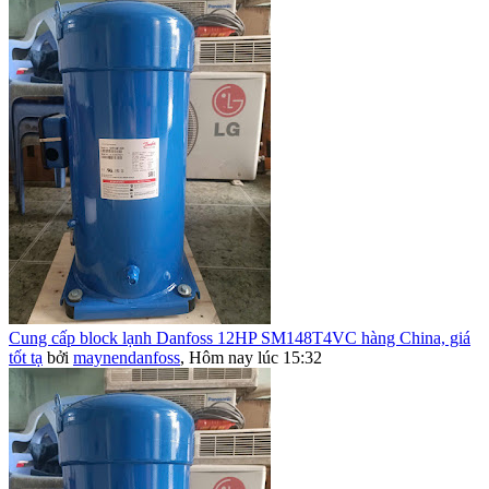
Cung cấp block lạnh Danfoss 12HP SM148T4VC hàng China, giá
tốt tạ
bởi
maynendanfoss
,
Hôm nay lúc 15:32