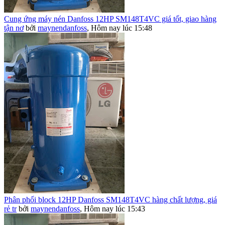
Cung ứng máy nén Danfoss 12HP SM148T4VC giá tốt, giao hàng
tận nơ
bởi
maynendanfoss
,
Hôm nay lúc 15:48
Phân phối block 12HP Danfoss SM148T4VC hàng chất lượng, giá
rẻ tr
bởi
maynendanfoss
,
Hôm nay lúc 15:43