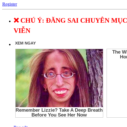
Register
❌ CHÚ Ý: ĐĂNG SAI CHUYÊN MỤC
VIỄN