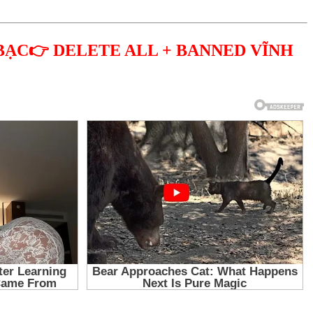
BẠC👉 DELETE ALL + BANNED VĨNH