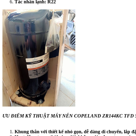
Tác nhân lạnh: R22
ƯU ĐIỂM KỸ THUẬT MÁY NÉN COPELAND ZR144KC TFD 
Khung thân với thiết kế nhỏ gọn, dễ dàng di chuyển, lắp đặ