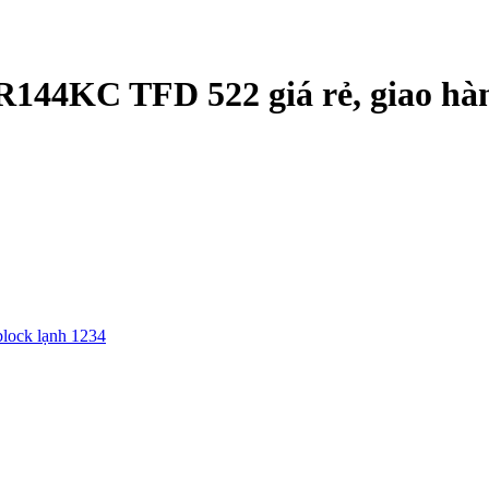
44KC TFD 522 giá rẻ, giao hàng
block lạnh 1234