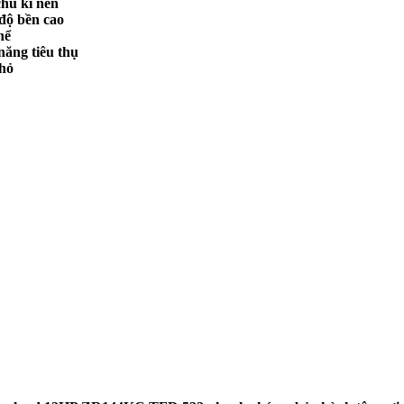
chu kì nén
độ bền cao
hể
năng tiêu thụ
nhỏ