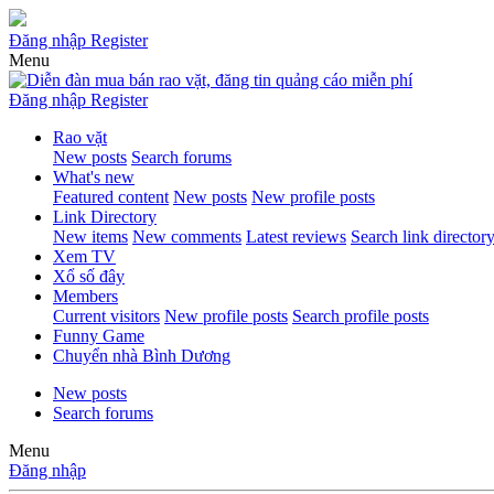
Đăng nhập
Register
Menu
Đăng nhập
Register
Rao vặt
New posts
Search forums
What's new
Featured content
New posts
New profile posts
Link Directory
New items
New comments
Latest reviews
Search link director
Xem TV
Xổ số đây
Members
Current visitors
New profile posts
Search profile posts
Funny Game
Chuyển nhà Bình Dương
New posts
Search forums
Menu
Đăng nhập