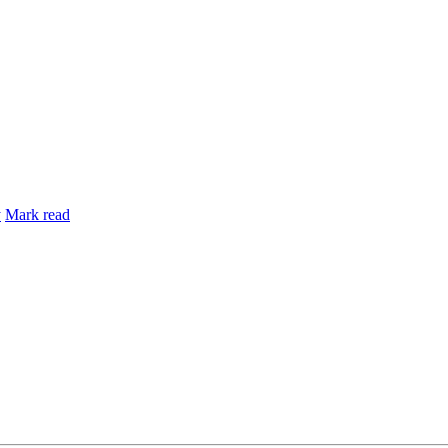
y
Mark read