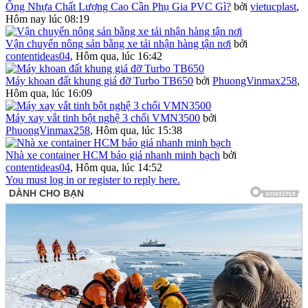
Ống Nhựa Chất Lượng Cao Cần Phụ Gia PVC Gì?
bởi
vietucplast
,
Hôm nay lúc 08:19
Vận chuyển nông sản bằng xe tải nhận hàng tận nơi
bởi
contentideas04
,
Hôm qua, lúc 16:42
Máy khoan đất khung giá đỡ Turbo TB650
bởi
PhuongVinmax258
,
Hôm qua, lúc 16:09
Máy xay vắt tinh bột nghệ 3 chổi VMN3500
bởi
PhuongVinmax258
,
Hôm qua, lúc 15:38
Nhà xe container HCM báo giá nhanh minh bạch
bởi
contentideas04
,
Hôm qua, lúc 14:52
You must log in or register to reply here.