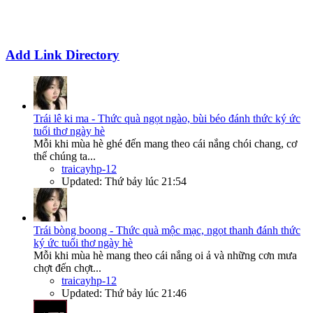
Add Link Directory
Trái lê ki ma - Thức quà ngọt ngào, bùi béo đánh thức ký ức
tuổi thơ ngày hè
Mỗi khi mùa hè ghé đến mang theo cái nắng chói chang, cơ
thể chúng ta...
traicayhp-12
Updated:
Thứ bảy lúc 21:54
Trái bòng boong - Thức quà mộc mạc, ngọt thanh đánh thức
ký ức tuổi thơ ngày hè
Mỗi khi mùa hè mang theo cái nắng oi ả và những cơn mưa
chợt đến chợt...
traicayhp-12
Updated:
Thứ bảy lúc 21:46