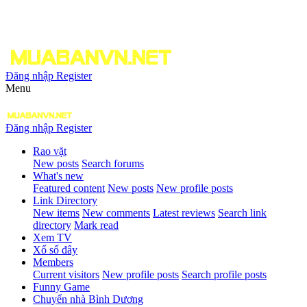
Đăng nhập
Register
Menu
Đăng nhập
Register
Rao vặt
New posts
Search forums
What's new
Featured content
New posts
New profile posts
Link Directory
New items
New comments
Latest reviews
Search link
directory
Mark read
Xem TV
Xổ số đây
Members
Current visitors
New profile posts
Search profile posts
Funny Game
Chuyển nhà Bình Dương