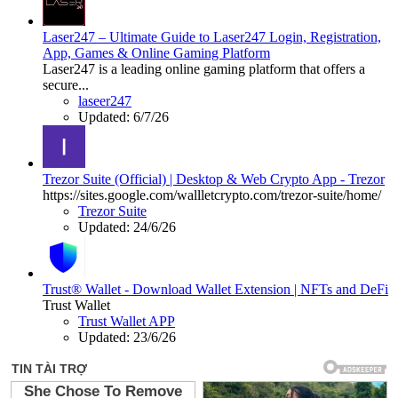
Laser247 – Ultimate Guide to Laser247 Login, Registration,
App, Games & Online Gaming Platform
Laser247 is a leading online gaming platform that offers a
secure...
laseer247
Updated:
6/7/26
Trezor Suite (Official) | Desktop & Web Crypto App - Trezor
https://sites.google.com/wallletcrypto.com/trezor-suite/home/
Trezor Suite
Updated:
24/6/26
Trust® Wallet - Download Wallet Extension | NFTs and DeFi
Trust Wallet
Trust Wallet APP
Updated:
23/6/26