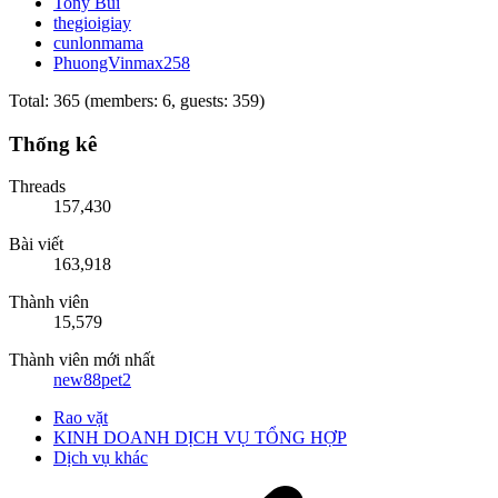
Tony Bùi
thegioigiay
cunlonmama
PhuongVinmax258
Total: 365 (members: 6, guests: 359)
Thống kê
Threads
157,430
Bài viết
163,918
Thành viên
15,579
Thành viên mới nhất
new88pet2
Rao vặt
KINH DOANH DỊCH VỤ TỔNG HỢP
Dịch vụ khác