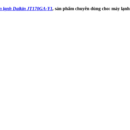
n lạnh Daikin JT170GA-Y1
,
sản phẩm chuyên dùng cho: máy lạnh d