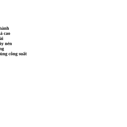
 hành
uả cao
ài
áy nén
ng
cùng công suất