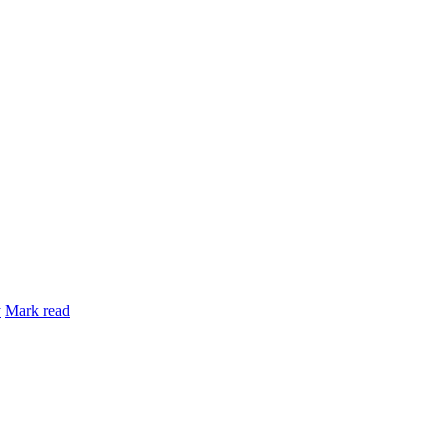
y
Mark read