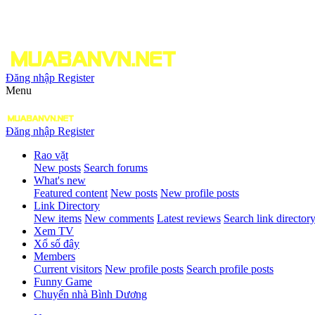
Đăng nhập
Register
Menu
Đăng nhập
Register
Rao vặt
New posts
Search forums
What's new
Featured content
New posts
New profile posts
Link Directory
New items
New comments
Latest reviews
Search link director
Xem TV
Xổ số đây
Members
Current visitors
New profile posts
Search profile posts
Funny Game
Chuyển nhà Bình Dương