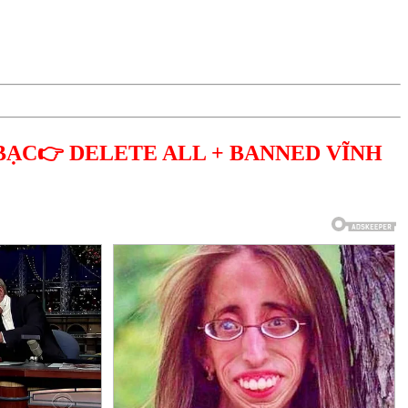
BẠC👉 DELETE ALL + BANNED VĨNH