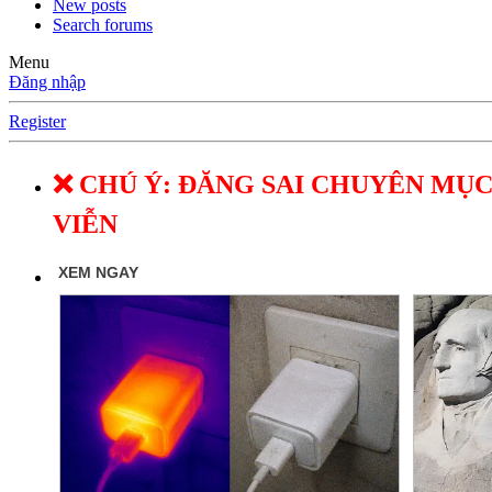
New posts
Search forums
Menu
Đăng nhập
Register
❌ CHÚ Ý: ĐĂNG SAI CHUYÊN MỤC
VIỄN