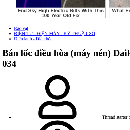
Rao vặt
ĐIỆN TỬ - ĐIỆN MÁY - KỸ THUẬT SỐ
Điện lạnh - Điều hòa
Bán lốc điều hòa (máy nén) Dai
034
Thread starter