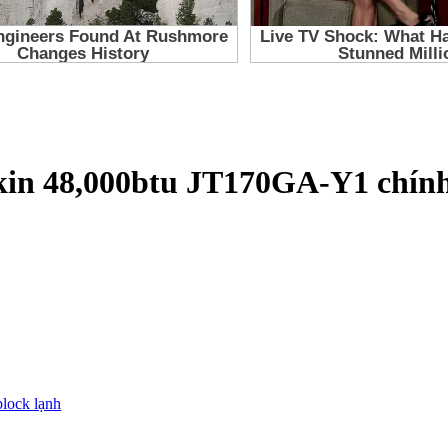
kin 48,000btu JT170GA-Y1 chính
block lạnh