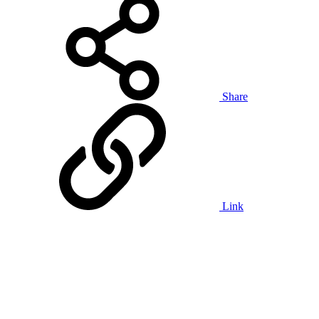
Share
Link