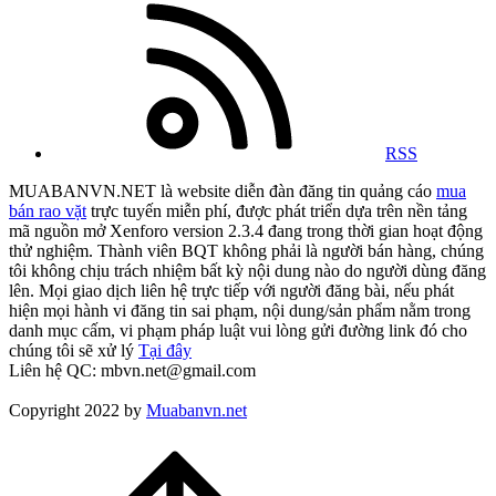
RSS
MUABANVN.NET là website diễn đàn đăng tin quảng cáo
mua
bán rao vặt
trực tuyến miễn phí, được phát triển dựa trên nền tảng
mã nguồn mở Xenforo version 2.3.4 đang trong thời gian hoạt động
thử nghiệm. Thành viên BQT không phải là người bán hàng, chúng
tôi không chịu trách nhiệm bất kỳ nội dung nào do người dùng đăng
lên. Mọi giao dịch liên hệ trực tiếp với người đăng bài, nếu phát
hiện mọi hành vi đăng tin sai phạm, nội dung/sản phẩm nằm trong
danh mục cấm, vi phạm pháp luật vui lòng gửi đường link đó cho
chúng tôi sẽ xử lý
Tại đây
Liên hệ QC: mbvn.net@gmail.com
Copyright 2022 by
Muabanvn.net