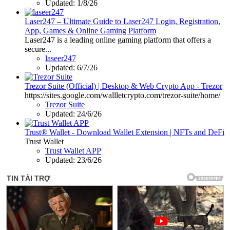
Updated:
1/8/26
Laser247 – Ultimate Guide to Laser247 Login, Registration,
App, Games & Online Gaming Platform
Laser247 is a leading online gaming platform that offers a
secure...
laseer247
Updated:
6/7/26
Trezor Suite (Official) | Desktop & Web Crypto App - Trezor
https://sites.google.com/wallletcrypto.com/trezor-suite/home/
Trezor Suite
Updated:
24/6/26
Trust® Wallet - Download Wallet Extension | NFTs and DeFi
Trust Wallet
Trust Wallet APP
Updated:
23/6/26