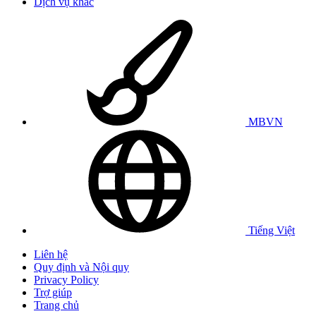
Dịch vụ khác
MBVN
Tiếng Việt
Liên hệ
Quy định và Nội quy
Privacy Policy
Trợ giúp
Trang chủ