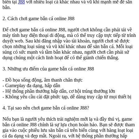
biển tại
J88
với nhiều loại cá khác nhau và vũ khí mạnh mẽ để săn
bắn.
2. Cách chơi game bắn cá online J88
Để chơi game bắn cá online J88, người chơi không cần phải tải về
máy tính hay điện thoại di động, mà có thể truy cập trực tiếp từ trình
duyệt web. Sau khi đăng nhập vào tài khoản, người chơi sẽ được
chọn những loại súng và vũ khí khác nhau để săn bắn cá. Mỗi loại
súng có sức mạnh và tầm bắn khác nhau, người chơi cần phải sử
dụng chúng một cách linh hoạt để có thể giành chiến thắng.
3. Những ưu điểm của game bắn cá online J88
- Đồ họa sống động, âm thanh chân thực
- Gameplay đa dạng, hấp dẫn
- Hệ thống phần thưởng hấp dẫn, cơ hội trúng thưởng lớn
- Không yêu cầu cài đặt phức tạp, dễ dàng truy cập từ mọi thiết bị
4. Tại sao nên chơi game bắn cá online J88?
Nếu bạn là người yêu thích trải nghiệm mới lạ và đầy thú vị, game
bắn cá online J88 chính là sự lựa chọn hoàn hảo. Bạn sẽ được tham
gia vào cuộc phiêu lưu săn bắn cá trên biển cùng với hàng loạt loại
cá đa dạng và đẹp mắt. Ngoài ra, với hệ thống phần thưởng hấp