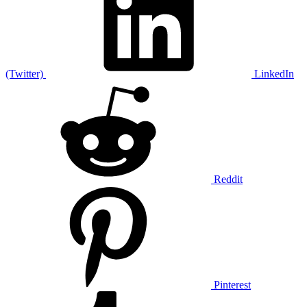
(Twitter)
LinkedIn
Reddit
Pinterest