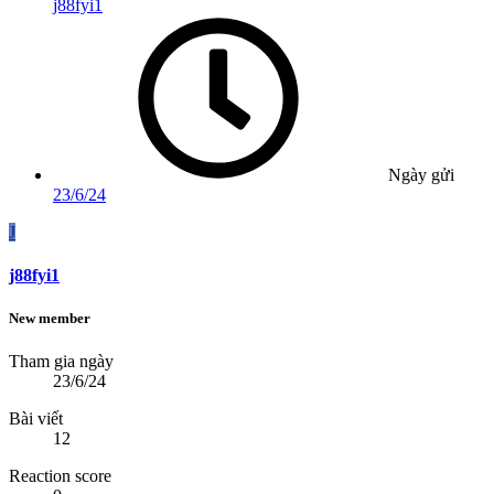
j88fyi1
Ngày gửi
23/6/24
J
j88fyi1
New member
Tham gia ngày
23/6/24
Bài viết
12
Reaction score