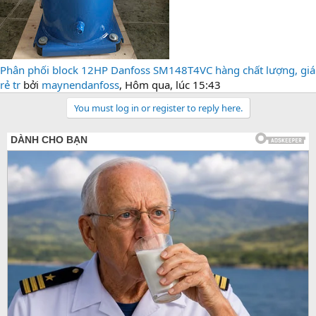
Phân phối block 12HP Danfoss SM148T4VC hàng chất lượng, giá
rẻ tr
bởi
maynendanfoss
,
Hôm qua, lúc 15:43
You must log in or register to reply here.