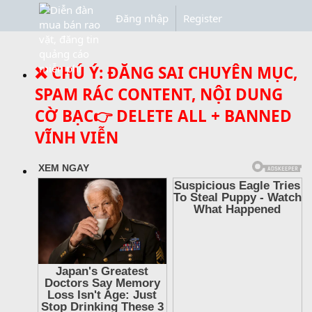
Đăng nhập
Register
❌ CHÚ Ý: ĐĂNG SAI CHUYÊN MỤC,
SPAM RÁC CONTENT, NỘI DUNG
CỜ BẠC👉 DELETE ALL + BANNED
VĨNH VIỄN