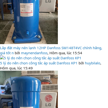
Lắp đặt máy nén lạnh 12HP Danfoss SM148T4VC chính hãng,
giá tốt n
bởi
maynendanfoss
,
Hôm qua, lúc 15:54
5 lý do nên chọn công tắc áp suất Danfoss KP1
bởi
huybilalo
,
Hôm qua, lúc 15:49