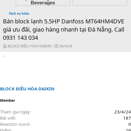
Dịch vụ khác
Bán block lạnh 5.5HP Danfoss MT64HM4DVE
giá ưu đãi, giao hàng nhanh tại Đà Nẵng. Call
0931 143 034
T
N
BLOCK ĐIỀU HÒA DAIKIN
26/4/24
h
g
r
à
e
y
a
g
d
ử
s
i
t
a
BLOCK ĐIỀU HÒA DAIKIN
r
t
Member
e
r
Tham gia ngày
23/4/24
Bài viết
187
Reaction score
0
Điểm
16