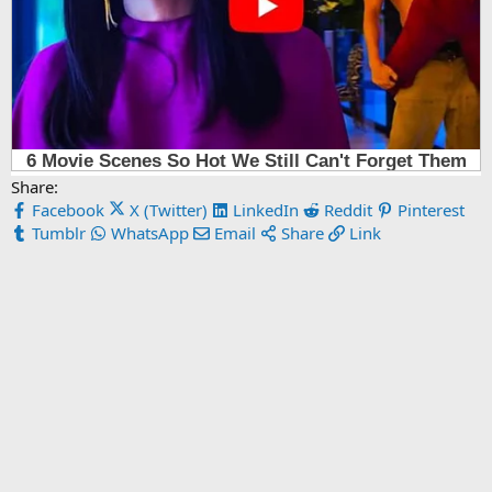
Share:
Facebook
X (Twitter)
LinkedIn
Reddit
Pinterest
Tumblr
WhatsApp
Email
Share
Link