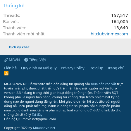
Thống kê
Threads
157,517
Bài viết
164,005
Thành viên
15,640
Thành viên mới nhất
hitclubvinmexcom
Dịch vụ khác
MBVN
Tiếng Việt
Liên hệ
Quy định và Nội quy
Privacy Policy
Trợ giúp
Trang chủ
R
S
S
MUABANVN.NET là website diễn đàn đăng tin quảng cáo
mua bán rao vặt
trực
tuyến miễn phí, được phát triển dựa trên nền tảng mã nguồn mở Xenforo
version 2.3.4 đang trong thời gian hoạt động thử nghiệm. Thành viên BQT
không phải là người bán hàng, chúng tôi không chịu trách nhiệm bất kỳ nội
dung nào do người dùng đăng lên. Mọi giao dịch liên hệ trực tiếp với người
đăng bài, nếu phát hiện mọi hành vi đăng tin sai phạm, nội dung/sản phẩm
nằm trong danh mục cấm, vi phạm pháp luật vui lòng gửi đường link đó cho
chúng tôi sẽ xử lý
Tại đây
Liên hệ QC: mbvn.net@gmail.com
Copyright 2022 by
Muabanvn.net