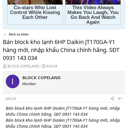
Dịch vụ khác
Bán block kho lạnh 6HP Daikin JT170GA-Y1
hàng mới, nhập khẩu China chính hãng. SĐT
0931 143 034
T
N
BLOCK COPELAND
6/6/24
h
g
r
à
BLOCK COPELAND
e
y
Member
a
g
d
ử
s
i
6/6/24
#1
t
a
Bán block kho lạnh 6HP Daikin JT170GA-Y1 hàng mới, nhập
r
khẩu China chính hãng. SĐT 0931 143 034
t
Bán block kho lạnh 6HP Daikin JT170GA-Y1 hàng mới, nhập
e
khẩu China chính hãng. SĐT 0931 143 034
r