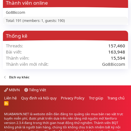
Thành viên online
Go88iccom
Total: 191 (members: 1, guests: 190)
Thống kê
Threads
157,460
Bài viết
163,948
Thành viên
15,594
Thành viên mới nhất
Go88iccom
Dịch vụ khác
MBVN
Tiếng Việt
Liên hệ
Quy định và Nội quy
Privacy Policy
Trợ giúp
Trang chủ
R
S
S
MUABANVN.NET là website diễn đàn đăng tin quảng cáo
mua bán rao vặt
trực
tuyến miễn phí, được phát triển dựa trên nền tảng mã nguồn mở Xenforo
version 2.3.4 đang trong thời gian hoạt động thử nghiệm. Thành viên BQT
không phải là người bán hàng, chúng tôi không chịu trách nhiệm bất kỳ nội