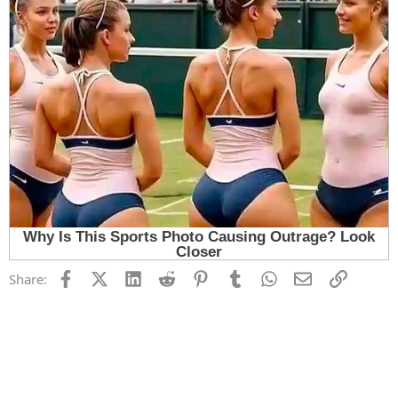
Facebook
X (Twitter)
LinkedIn
Reddit
Pinterest
Tumblr
WhatsApp
Email
Link
Share: