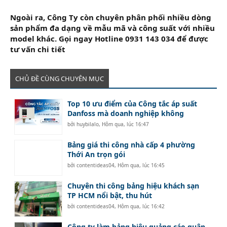
Ngoài ra, Công Ty còn chuyên phân phối nhiều dòng
sản phẩm đa dạng về mẫu mã và công suất với nhiều
model khác. Gọi ngay Hotline 0931 143 034 để được
tư vấn chi tiết
CHỦ ĐỀ CÙNG CHUYÊN MỤC
Top 10 ưu điểm của Công tắc áp suất
Danfoss mà doanh nghiệp không
bởi
huybilalo
,
Hôm qua, lúc 16:47
Bảng giá thi công nhà cấp 4 phường
Thới An trọn gói
bởi
contentideas04
,
Hôm qua, lúc 16:45
Chuyên thi công bảng hiệu khách sạn
TP HCM nổi bật, thu hút
bởi
contentideas04
,
Hôm qua, lúc 16:42
Công ty làm bảng hiệu quảng cáo quận