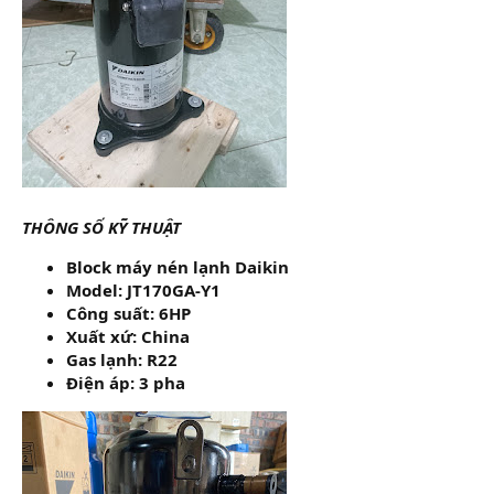
THÔNG SỐ KỸ THUẬT
Block máy nén lạnh Daikin
Model: JT170GA-Y1
Công suất: 6HP
Xuất xứ: China
Gas lạnh: R22
Điện áp: 3 pha