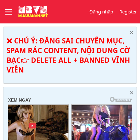
Đăng nhập
Register
❌ CHÚ Ý: ĐĂNG SAI CHUYÊN MỤC,
SPAM RÁC CONTENT, NỘI DUNG CỜ
BẠC👉 DELETE ALL + BANNED VĨNH
VIỄN