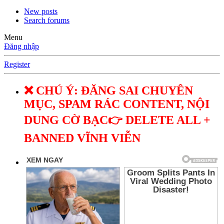
New posts
Search forums
Menu
Đăng nhập
Register
❌ CHÚ Ý: ĐĂNG SAI CHUYÊN
MỤC, SPAM RÁC CONTENT, NỘI
DUNG CỜ BẠC👉 DELETE ALL +
BANNED VĨNH VIỄN