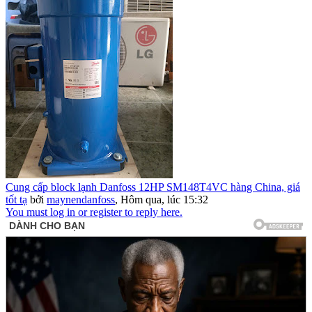
Cung cấp block lạnh Danfoss 12HP SM148T4VC hàng China, giá
tốt tạ
bởi
maynendanfoss
,
Hôm qua, lúc 15:32
You must log in or register to reply here.