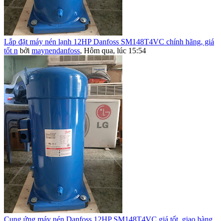
Lắp đặt máy nén lạnh 12HP Danfoss SM148T4VC chính hãng, giá
tốt n
bởi
maynendanfoss
,
Hôm qua, lúc 15:54
Cung ứng máy nén Danfoss 12HP SM148T4VC giá tốt, giao hàng