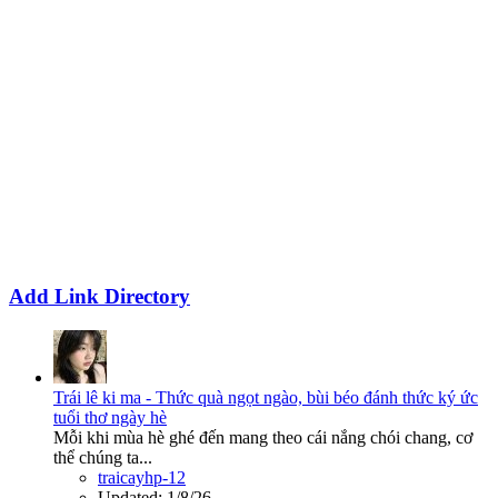
Add Link Directory
Trái lê ki ma - Thức quà ngọt ngào, bùi béo đánh thức ký ức
tuổi thơ ngày hè
Mỗi khi mùa hè ghé đến mang theo cái nắng chói chang, cơ
thể chúng ta...
traicayhp-12
Updated:
1/8/26