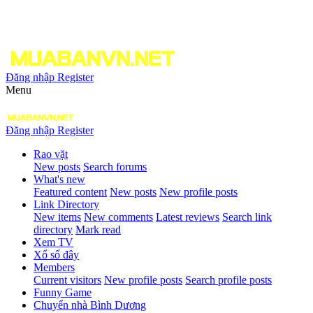
Đăng nhập
Register
Menu
Đăng nhập
Register
Rao vặt
New posts
Search forums
What's new
Featured content
New posts
New profile posts
Link Directory
New items
New comments
Latest reviews
Search link
directory
Mark read
Xem TV
Xổ số đây
Members
Current visitors
New profile posts
Search profile posts
Funny Game
Chuyển nhà Bình Dương