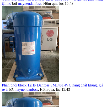
tận nơ
bởi
maynendanfoss
,
Hôm qua, lúc 15:48
Phân phối block 12HP Danfoss SM148T4VC hàng chất lượng, giá
rẻ tr
bởi
maynendanfoss
,
Hôm qua, lúc 15:43