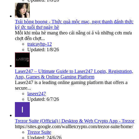
Trái bòng boong - Thức quà mộc mạc, ngọt thanh đánh thức
ký ức tuổi thơ ngày hè
Mỗi khi mùa hè mang theo cái nắng oi ả và những cơn mưa
chợt đến chợt...
traicayhp-12
Updated:
1/8/26
Laser247 – Ultimate Guide to Laser247 Login, Registration,
App, Games & Online Gaming Platform
Laser247 is a leading online gaming platform that offers a
secure...
laseer247
Updated:
6/7/26
Trezor Suite (Official) | Desktop & Web Crypto App - Trezor
https://sites.google.com/wallletcrypto.com/trezor-suite/home/
Trezor Suite
Updated:
24/6/26