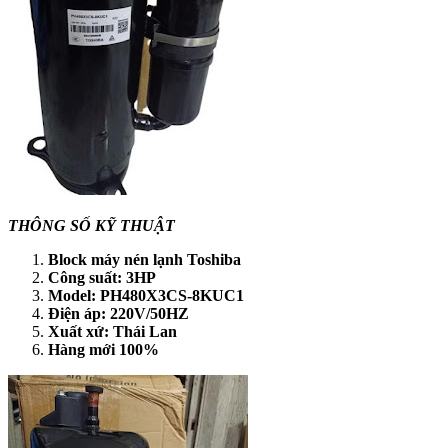
THÔNG SỐ KỸ THUẬT
Block máy nén lạnh Toshiba
Công suất: 3HP
Model: PH480X3CS-8KUC1
Điện áp: 220V/50HZ
Xuất xứ: Thái Lan
Hàng mới 100%