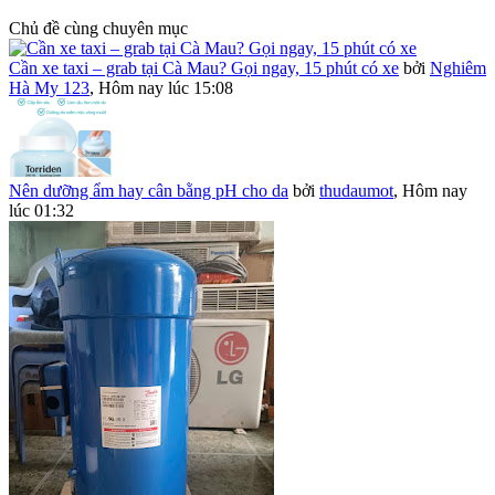
Chủ đề cùng chuyên mục
Cần xe taxi – grab tại Cà Mau? Gọi ngay, 15 phút có xe
bởi
Nghiêm
Hà My 123
,
Hôm nay lúc 15:08
Nên dưỡng ẩm hay cân bằng pH cho da
bởi
thudaumot
,
Hôm nay
lúc 01:32