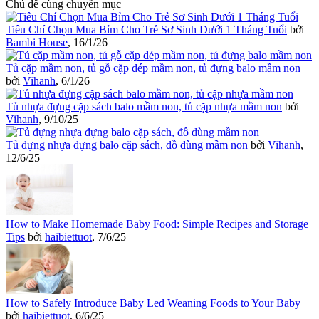
Chủ đề cùng chuyên mục
Tiêu Chí Chọn Mua Bỉm Cho Trẻ Sơ Sinh Dưới 1 Tháng Tuổi
bởi
Bambi House
,
16/1/26
Tủ cặp mầm non, tủ gỗ cặp dép mầm non, tủ đựng balo mầm non
bởi
Vihanh
,
6/1/26
Tủ nhựa đựng cặp sách balo mầm non, tủ cặp nhựa mầm non
bởi
Vihanh
,
9/10/25
Tủ đựng nhựa đựng balo cặp sách, đồ dùng mầm non
bởi
Vihanh
,
12/6/25
How to Make Homemade Baby Food: Simple Recipes and Storage
Tips
bởi
haibiettuot
,
7/6/25
How to Safely Introduce Baby Led Weaning Foods to Your Baby
bởi
haibiettuot
,
6/6/25