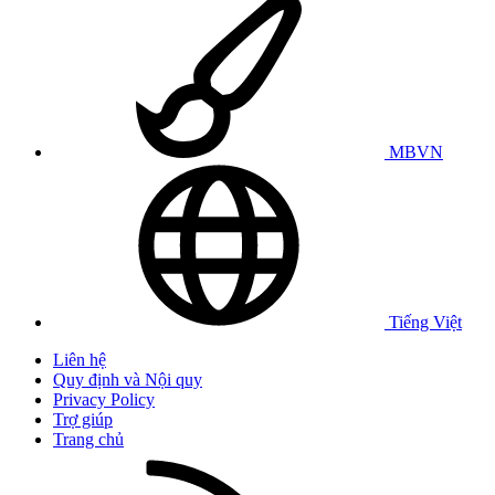
MBVN
Tiếng Việt
Liên hệ
Quy định và Nội quy
Privacy Policy
Trợ giúp
Trang chủ