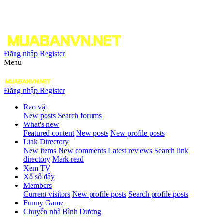
Đăng nhập
Register
Menu
Đăng nhập
Register
Rao vặt
New posts
Search forums
What's new
Featured content
New posts
New profile posts
Link Directory
New items
New comments
Latest reviews
Search link
directory
Mark read
Xem TV
Xổ số đây
Members
Current visitors
New profile posts
Search profile posts
Funny Game
Chuyển nhà Bình Dương