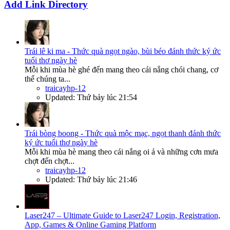
Add Link Directory
Trái lê ki ma - Thức quà ngọt ngào, bùi béo đánh thức ký ức
tuổi thơ ngày hè
Mỗi khi mùa hè ghé đến mang theo cái nắng chói chang, cơ
thể chúng ta...
traicayhp-12
Updated:
Thứ bảy lúc 21:54
Trái bòng boong - Thức quà mộc mạc, ngọt thanh đánh thức
ký ức tuổi thơ ngày hè
Mỗi khi mùa hè mang theo cái nắng oi ả và những cơn mưa
chợt đến chợt...
traicayhp-12
Updated:
Thứ bảy lúc 21:46
Laser247 – Ultimate Guide to Laser247 Login, Registration,
App, Games & Online Gaming Platform