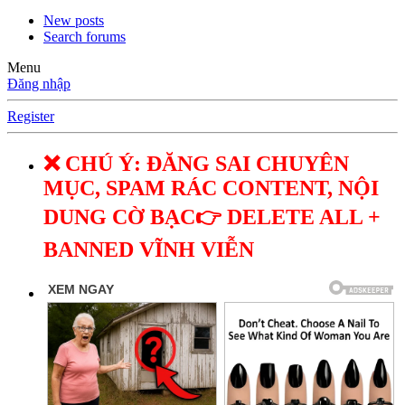
New posts
Search forums
Menu
Đăng nhập
Register
❌ CHÚ Ý: ĐĂNG SAI CHUYÊN
MỤC, SPAM RÁC CONTENT, NỘI
DUNG CỜ BẠC👉 DELETE ALL +
BANNED VĨNH VIỄN