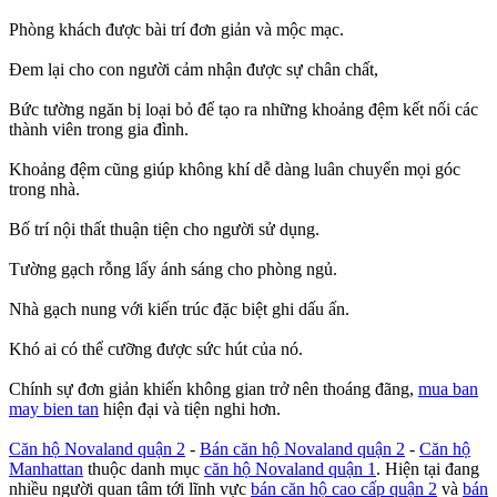
Phòng khách được bài trí đơn giản và mộc mạc.
Đem lại cho con người cảm nhận được sự chân chất,
Bức tường ngăn bị loại bỏ để tạo ra những khoảng đệm kết nối các
thành viên trong gia đình.
Khoảng đệm cũng giúp không khí dễ dàng luân chuyển mọi góc
trong nhà.
Bố trí nội thất thuận tiện cho người sử dụng.
Tường gạch rỗng lấy ánh sáng cho phòng ngủ.
Nhà gạch nung với kiến trúc đặc biệt ghi dấu ấn.
Khó ai có thể cưỡng được sức hút của nó.
Chính sự đơn giản khiến không gian trở nên thoáng đãng,
mua ban
may bien tan
hiện đại và tiện nghi hơn.
Căn hộ Novaland quận 2
-
Bán căn hộ Novaland quận 2
-
Căn hộ
Manhattan
thuộc danh mục
căn hộ Novaland quận 1
. Hiện tại đang
nhiều người quan tâm tới lĩnh vực
bán căn hộ cao cấp quận 2
và
bán