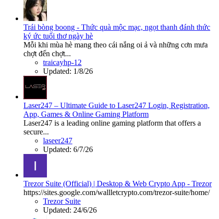
Trái bòng boong - Thức quà mộc mạc, ngọt thanh đánh thức
ký ức tuổi thơ ngày hè
Mỗi khi mùa hè mang theo cái nắng oi ả và những cơn mưa
chợt đến chợt...
traicayhp-12
Updated:
1/8/26
Laser247 – Ultimate Guide to Laser247 Login, Registration,
App, Games & Online Gaming Platform
Laser247 is a leading online gaming platform that offers a
secure...
laseer247
Updated:
6/7/26
Trezor Suite (Official) | Desktop & Web Crypto App - Trezor
https://sites.google.com/wallletcrypto.com/trezor-suite/home/
Trezor Suite
Updated:
24/6/26