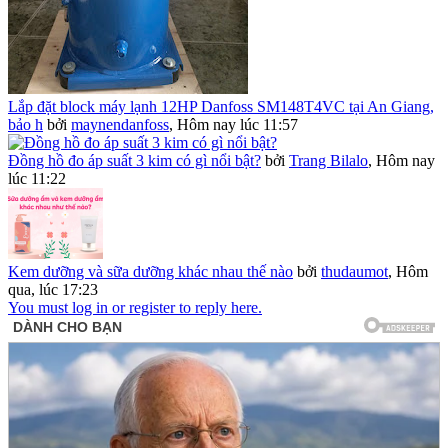
Lắp đặt block máy lạnh 12HP Danfoss SM148T4VC tại An Giang,
bảo h
bởi
maynendanfoss
,
Hôm nay lúc 11:57
Đồng hồ đo áp suất 3 kim có gì nổi bật?
bởi
Trang Bilalo
,
Hôm nay
lúc 11:22
Kem dưỡng và sữa dưỡng khác nhau thế nào
bởi
thudaumot
,
Hôm
qua, lúc 17:23
You must log in or register to reply here.