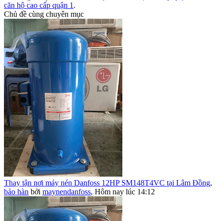
căn hộ cao cấp quận 1
.
Chủ đề cùng chuyên mục
Thay tận nơi máy nén Danfoss 12HP SM148T4VC tại Lâm Đồng,
bảo hàn
bởi
maynendanfoss
,
Hôm nay lúc 14:12