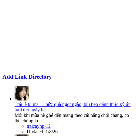
Add Link Directory
Trái lê ki ma - Thức quà ngọt ngào, bùi béo đánh thức ký ức
tuổi thơ ngày hè
Mỗi khi mùa hè ghé đến mang theo cái nắng chói chang, cơ
thể chúng ta...
traicayhp-12
Updated:
1/8/26