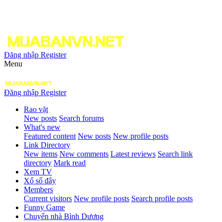
Đăng nhập
Register
Menu
Đăng nhập
Register
Rao vặt
New posts
Search forums
What's new
Featured content
New posts
New profile posts
Link Directory
New items
New comments
Latest reviews
Search link
directory
Mark read
Xem TV
Xổ số đây
Members
Current visitors
New profile posts
Search profile posts
Funny Game
Chuyển nhà Bình Dương