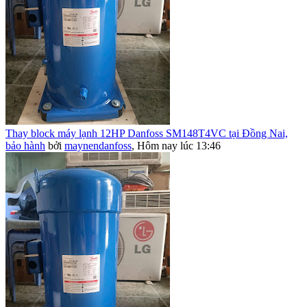
Thay block máy lạnh 12HP Danfoss SM148T4VC tại Đồng Nai,
bảo hành
bởi
maynendanfoss
,
Hôm nay lúc 13:46