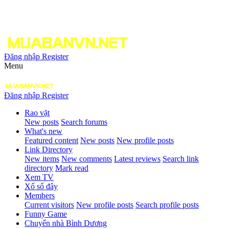
Đăng nhập
Register
Menu
Đăng nhập
Register
Rao vặt
New posts
Search forums
What's new
Featured content
New posts
New profile posts
Link Directory
New items
New comments
Latest reviews
Search link
directory
Mark read
Xem TV
Xổ số đây
Members
Current visitors
New profile posts
Search profile posts
Funny Game
Chuyển nhà Bình Dương