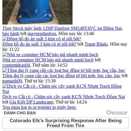
Thay block máy lạnh 12HP Danfoss SM148T4VC tại Đồng Nai,
bảo hành
bởi
maynendanfoss
,
Hôm nay lúc 13:46
Đồng hồ đo áp suất 3 kim có gì nổi bật?
bởi
Trang Bilalo
,
Hôm nay
lúc 11:22
Nhà xe container HCM báo giá nhanh minh bạch
bởi
contentideas04
,
Thứ năm lúc 14:52
Tổng đại lý cung cấp các loại bạc đồng tự bôi trơn, bạc cầu, bạc
bởi
tramanh09
,
Thứ tư lúc 15:39
Dịch vụ Cắt cỏ - Chăm sóc cây xanh KCN Nhơn Trạch Đồng Nai
bởi
Gia Kiệt DP Landscape
,
Thứ tư lúc 14:24
You must log in or register to reply here.