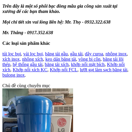
Trên đây là một số phôi bạc đồng mẫu gia công sản xuất tại
xưởng để các bạn tham khảo.
Mọi chi tiết xin vui lòng liên hệ: Mr. Thọ - 0932.322.638
Mr. Thắng - 0917.352.638
Các loại sản phẩm khác
túi lọc bụi
,
vải lọc bụi,
băng tải gầu
,
gầu tải
,
dây curoa
,
nhông inox
,
xích inox,
nhông xích
,
keo dán băng tải
,
vòng bi côn
,
băng tải lõi
thép
,
hệ thống gầu tải
,
băng tải xích
,
khớp nối mặt bích
,
Khớp nối
xích
,
Khớp nối xích KC
,
Khớp nối FCL
,
lưỡi gạt làm sạch băng tải
,
bulong inox
.
Chủ đề cùng chuyên mục