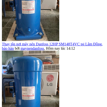
Thay tận nơi máy nén Danfoss 12HP SM148T4VC tại Lâm Đồng,
bảo hàn
bởi
maynendanfoss
,
Hôm nay lúc 14:12