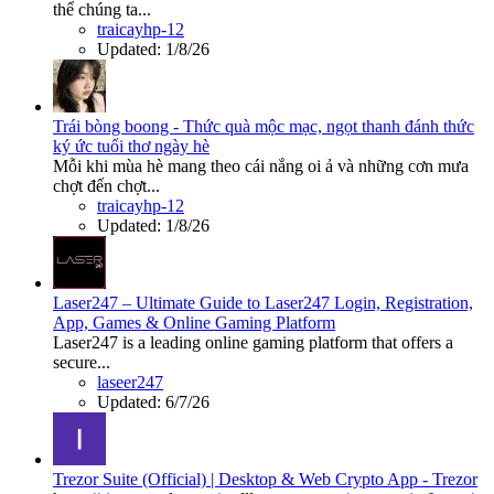
thể chúng ta...
traicayhp-12
Updated:
1/8/26
Trái bòng boong - Thức quà mộc mạc, ngọt thanh đánh thức
ký ức tuổi thơ ngày hè
Mỗi khi mùa hè mang theo cái nắng oi ả và những cơn mưa
chợt đến chợt...
traicayhp-12
Updated:
1/8/26
Laser247 – Ultimate Guide to Laser247 Login, Registration,
App, Games & Online Gaming Platform
Laser247 is a leading online gaming platform that offers a
secure...
laseer247
Updated:
6/7/26
Trezor Suite (Official) | Desktop & Web Crypto App - Trezor