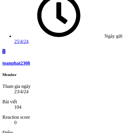
Ngày gửi
25/4/24
T
toanphat2308
Member
Tham gia ngày
23/4/24
Bài viết
104
Reaction score
0
Điểm