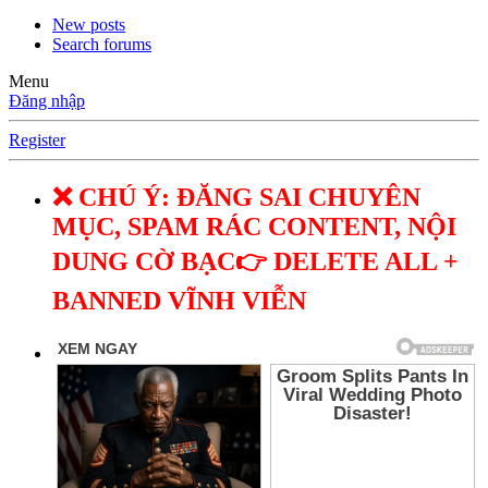
New posts
Search forums
Menu
Đăng nhập
Register
❌ CHÚ Ý: ĐĂNG SAI CHUYÊN
MỤC, SPAM RÁC CONTENT, NỘI
DUNG CỜ BẠC👉 DELETE ALL +
BANNED VĨNH VIỄN