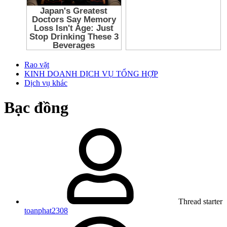
Rao vặt
KINH DOANH DỊCH VỤ TỔNG HỢP
Dịch vụ khác
Bạc đồng
Thread starter
toanphat2308