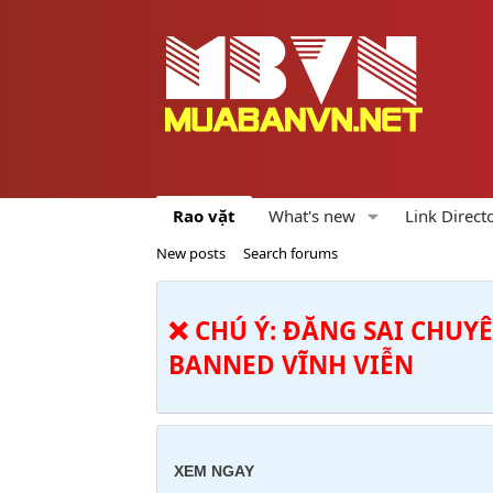
Rao vặt
What's new
Link Direct
New posts
Search forums
❌ CHÚ Ý: ĐĂNG SAI CHUY
BANNED VĨNH VIỄN