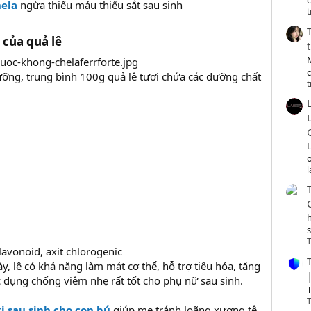
c
hela
ngừa thiếu máu thiếu sắt sau sinh
t
 của quả lê
ỡng, trung bình 100g quả lê tươi chứa các dưỡng chất
t
o
T
avonoid, axit chlorogenic
, lê có khả năng làm mát cơ thể, hỗ trợ tiêu hóa, tăng
c dụng chống viêm nhẹ rất tốt cho phụ nữ sau sinh.
T
T
i sau sinh cho con bú
giúp mẹ tránh loãng xương tê