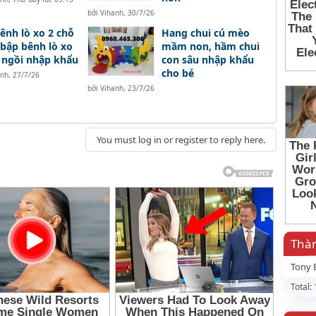
bởi
Vihanh
,
30/7/26
ênh lò xo 2 chỗ
Hang chui cú mèo
 bập bênh lò xo
mầm non, hầm chui
 ngồi nhập khẩu
con sâu nhập khẩu
cho bé
anh
,
27/7/26
bởi
Vihanh
,
23/7/26
You must log in or register to reply here.
Thàn
Tony 
Total: