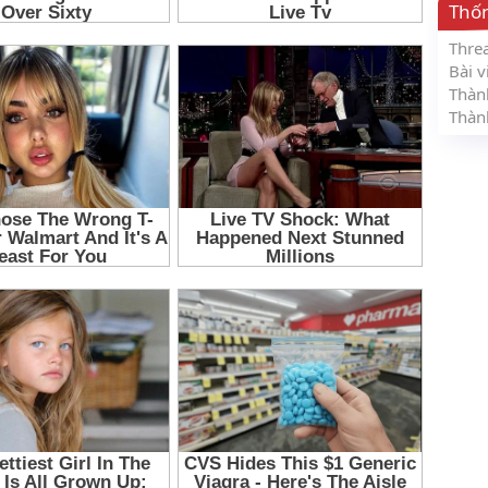
Thố
Thre
Bài v
Thàn
Thàn