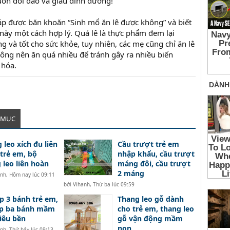
ôn dồi dào và giàu dinh dưỡng!
áp được băn khoăn “Sinh mổ ăn lê được không” và biết
 này một cách hợp lý. Quả lê là thực phẩm đem lại
ng và tốt cho sức khỏe, tuy nhiên, các mẹ cũng chỉ ăn lê
ông nên ăn quá nhiều để tránh gây ra nhiều biến
 hóa.
 MỤC
 leo xích đu liên
Cầu trượt trẻ em
trẻ em, bộ
nhập khẩu, cầu trượt
 leo liên hoàn
máng đôi, cầu trượt
2 máng
anh
,
Hôm nay lúc 09:11
bởi
Vihanh
,
Thứ ba lúc 09:59
p 3 bánh trẻ em,
Thang leo gỗ dành
ạp ba bánh mầm
cho trẻ em, thang leo
iêu bền
gỗ vận động mầm
non
anh
,
Thứ bảy lúc 09:13