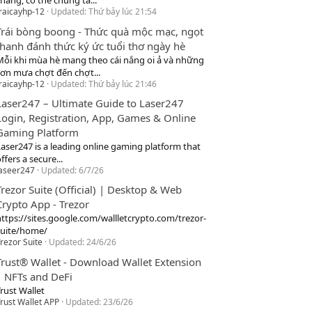
hang, cơ thể chúng ta...
raicayhp-12
Updated:
Thứ bảy lúc 21:54
Trái bòng boong - Thức quà mộc mạc, ngọt
thanh đánh thức ký ức tuổi thơ ngày hè
Mỗi khi mùa hè mang theo cái nắng oi ả và những
cơn mưa chợt đến chợt...
raicayhp-12
Updated:
Thứ bảy lúc 21:46
Laser247 – Ultimate Guide to Laser247
Login, Registration, App, Games & Online
Gaming Platform
Laser247 is a leading online gaming platform that
ffers a secure...
laseer247
Updated:
6/7/26
Trezor Suite (Official) | Desktop & Web
Crypto App - Trezor
https://sites.google.com/wallletcrypto.com/trezor-
suite/home/
rezor Suite
Updated:
24/6/26
Trust® Wallet - Download Wallet Extension
| NFTs and DeFi
rust Wallet
rust Wallet APP
Updated:
23/6/26