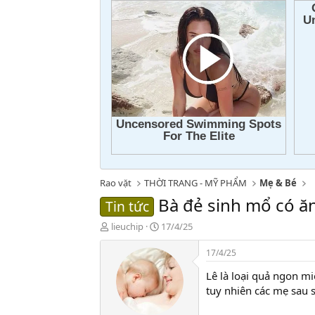
Rao vặt
THỜI TRANG - MỸ PHẨM
Mẹ & Bé
Bà đẻ sinh mổ có ă
Tin tức
T
N
lieuchip
17/4/25
h
g
r
à
17/4/25
e
y
Lê là loại quả ngon m
a
g
d
ử
tuy nhiên các mẹ sau 
s
i
t