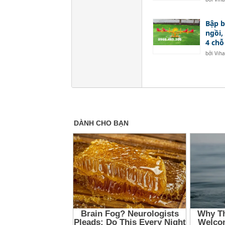
Bập b
ngồi,
4 chỗ
bởi
Vih