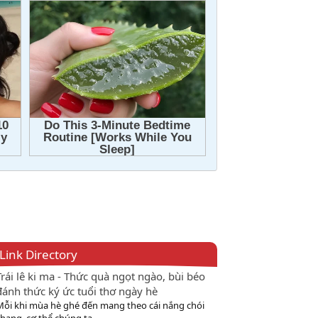
Link Directory
Trái lê ki ma - Thức quà ngọt ngào, bùi béo
đánh thức ký ức tuổi thơ ngày hè
Mỗi khi mùa hè ghé đến mang theo cái nắng chói