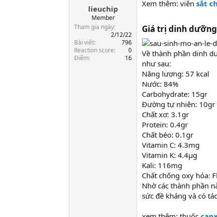
Xem thêm: viên
sắt c
lieuchip
a
r
Member
t
Tham gia ngày
Giá trị dinh dưỡng
e
2/12/22
Bài viết
796
r
Reaction score
0
Về thành phần dinh dư
Điểm
16
như sau:
Năng lượng: 57 kcal
Nước: 84%
Carbohydrate: 15gr
Đường tự nhiên: 10gr
Chất xơ: 3.1gr
Protein: 0.4gr
Chất béo: 0.1gr
Vitamin C: 4.3mg
Vitamin K: 4.4µg
Kali: 116mg
Chất chống oxy hóa: Fl
Nhờ các thành phần này
sức đề kháng và có tá
xem thêm: thuốc
canx