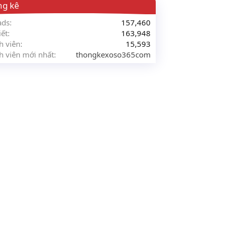
ng kê
ads
157,460
iết
163,948
h viên
15,593
h viên mới nhất
thongkexoso365com