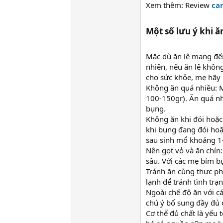
Xem thêm: Review
ca
Một số lưu ý khi ă
Mặc dù ăn lê mang đến
nhiên, nếu ăn lê không
cho sức khỏe, mẹ hãy l
Không ăn quá nhiều: 
100-150gr). Ăn quá nh
bụng.
Không ăn khi đói hoặc
khi bụng đang đói ho
sau sinh mổ khoảng 1-
Nên gọt vỏ và ăn chín
sâu. Với các mẹ bỉm b
Tránh ăn cùng thực ph
lạnh để tránh tình trạ
Ngoài chế độ ăn với cá
chú ý bổ sung đầy đủ c
Cơ thể đủ chất là yếu 