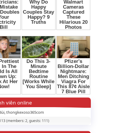
h viên online
Bùi
thongkexoso365com
 113 (members: 2, guests: 111)