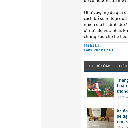
bé có nguồn sữa mẹ lu
Như vậy, mẹ đã giải đ
cách bổ sung loại quả
nhiều giá trị dinh dưỡ
ở mức độ vừa phải, kh
chứng xấu cho hệ tiêu
Sắt bà bầu
Canxi cho bà bầu
CHỦ ĐỀ CÙNG CHUYÊN
Thang
hoàn 
thang
bởi
Vih
Xe đạ
xe đ
non s
bởi
Vih