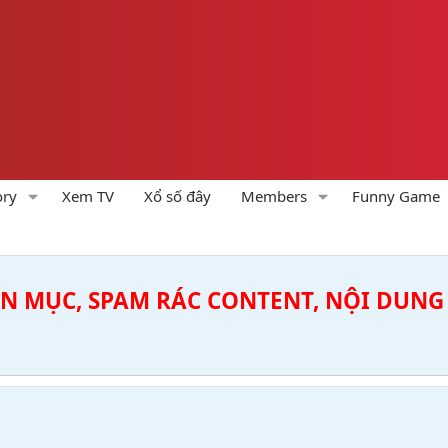
ory
Xem TV
Xổ số đây
Members
Funny Game
ÊN MỤC, SPAM RÁC CONTENT, NỘI DUNG 