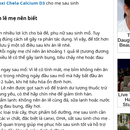
nxi Chela Calcium D3
cho mẹ sau sinh
n lê mẹ nên biết
 nhiều lợi ích cho bà đẻ, phụ nữ sau sinh mổ. Tuy
 đúng cách sẽ gây ra phản tác dụng. Vì vậy, để tốt hơn
ưu ý một số điều sau khi ăn lê nhé.
Mỗi ngày mẹ chỉ nên ăn khoảng 1 quả lê (tương đương
iều lê có thể gây lạnh bụng, tiêu chảy nhẹ hoặc đau
 ngay sau mổ: Vì lê có tính mát, mẹ bỉm không nên ăn
ặc trong những ngày đầu sau mổ mà hãy bắt đầu ăn
2 tuần, khi hệ tiêu hóa ổn định hơn.
: Lê nên được gọt sạch vỏ để tránh dư lượng thuốc trừ
ụng yếu, có thể hấp chín nhẹ để giảm tính hàn.
ẩm lạnh: Không nên ăn lê cùng đá, sữa lạnh hoặc nước
ng đau bụng, đầy hơi.
c loại trái cây, thực phẩm bổ dưỡng, mẹ sau sinh cần
ác vi chất, đặc biệt là canxi, DHA, sắt sau sinh cho mẹ .
tố quan trọng giúp mẹ phục hồi sau sinh tốt và hỗ trợ