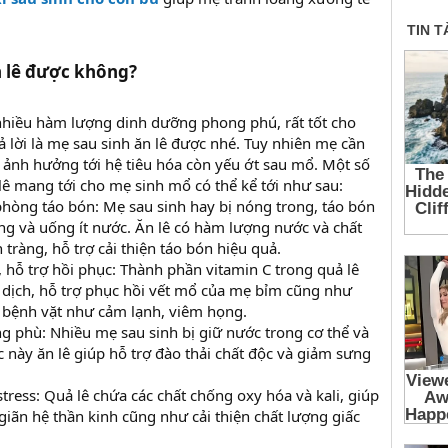
n lê được không?
nhiều hàm lượng dinh dưỡng phong phú, rất tốt cho
rả lời là mẹ sau sinh ăn lê được nhé. Tuy nhiên mẹ cần
 ảnh hưởng tới hệ tiêu hóa còn yếu ớt sau mổ. Một số
 lê mang tới cho mẹ sinh mổ có thể kể tới như sau:
phòng táo bón: Mẹ sau sinh hay bị nóng trong, táo bón
ộng và uống ít nước. Ăn lê có hàm lượng nước và chất
tràng, hỗ trợ cải thiện táo bón hiệu quả.
 hỗ trợ hồi phục: Thành phần vitamin C trong quả lê
dịch, hỗ trợ phục hồi vết mổ của mẹ bỉm cũng như
 bệnh vặt như cảm lạnh, viêm họng.
ng phù: Nhiều mẹ sau sinh bị giữ nước trong cơ thể và
 này ăn lê giúp hỗ trợ đào thải chất độc và giảm sưng
ress: Quả lê chứa các chất chống oxy hóa và kali, giúp
giãn hệ thần kinh cũng như cải thiện chất lượng giấc