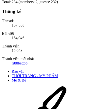
Total: 234 (members: 2, guests: 232)
Thống kê
Threads
157,558
Bài viết
164,046
Thành viên
15,648
Thành viên mới nhất
rr88bettop
Rao vặt
THỜI TRANG - MỸ PHẨM
Mẹ & Bé