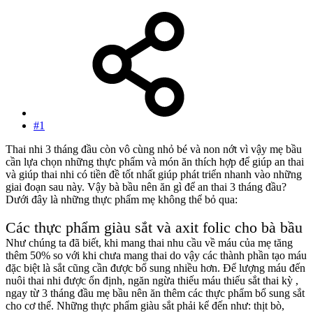
#1
Thai nhi 3 tháng đầu còn vô cùng nhỏ bé và non nớt vì vậy mẹ bầu
cần lựa chọn những thực phẩm và món ăn thích hợp để giúp an thai
và giúp thai nhi có tiền đề tốt nhất giúp phát triển nhanh vào những
giai đoạn sau này. Vậy bà bầu nên ăn gì để an thai 3 tháng đầu?
Dưới đây là những thực phẩm mẹ không thể bỏ qua:
Các thực phẩm giàu sắt và axit folic cho bà bầu
Như chúng ta đã biết, khi mang thai nhu cầu về máu của mẹ tăng
thêm 50% so với khi chưa mang thai do vậy các thành phần tạo máu
đặc biệt là sắt cũng cần được bổ sung nhiều hơn. Để lượng máu đến
nuôi thai nhi được ổn định, ngăn ngừa thiếu máu thiếu sắt thai kỳ ,
ngay từ 3 tháng đầu mẹ bầu nên ăn thêm các thực phẩm bổ sung sắt
cho cơ thể. Những thực phẩm giàu sắt phải kể đến như: thịt bò,