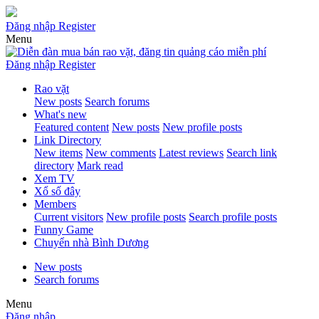
Đăng nhập
Register
Menu
Đăng nhập
Register
Rao vặt
New posts
Search forums
What's new
Featured content
New posts
New profile posts
Link Directory
New items
New comments
Latest reviews
Search link
directory
Mark read
Xem TV
Xổ số đây
Members
Current visitors
New profile posts
Search profile posts
Funny Game
Chuyển nhà Bình Dương
New posts
Search forums
Menu
Đăng nhập