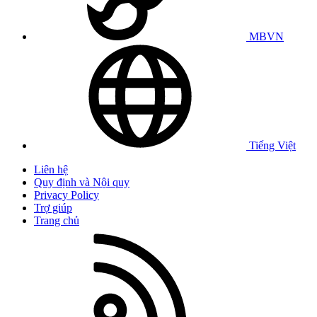
MBVN
Tiếng Việt
Liên hệ
Quy định và Nội quy
Privacy Policy
Trợ giúp
Trang chủ