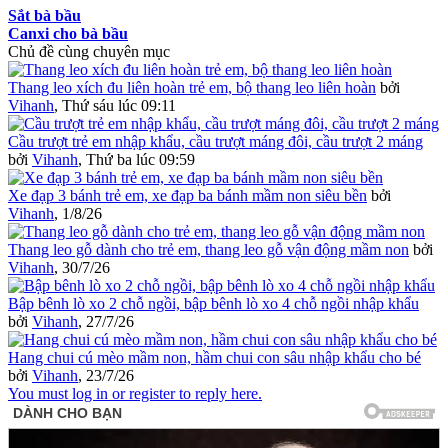
Sắt bà bầu
Canxi cho bà bầu
Chủ đề cùng chuyên mục
Thang leo xích đu liên hoàn trẻ em, bộ thang leo liên hoàn
bởi
Vihanh
,
Thứ sáu lúc 09:11
Cầu trượt trẻ em nhập khẩu, cầu trượt máng đôi, cầu trượt 2 máng
bởi
Vihanh
,
Thứ ba lúc 09:59
Xe đạp 3 bánh trẻ em, xe đạp ba bánh mầm non siêu bền
bởi
Vihanh
,
1/8/26
Thang leo gỗ dành cho trẻ em, thang leo gỗ vận động mầm non
bởi
Vihanh
,
30/7/26
Bập bênh lò xo 2 chỗ ngồi, bập bênh lò xo 4 chỗ ngồi nhập khẩu
bởi
Vihanh
,
27/7/26
Hang chui cú mèo mầm non, hầm chui con sâu nhập khẩu cho bé
bởi
Vihanh
,
23/7/26
You must log in or register to reply here.