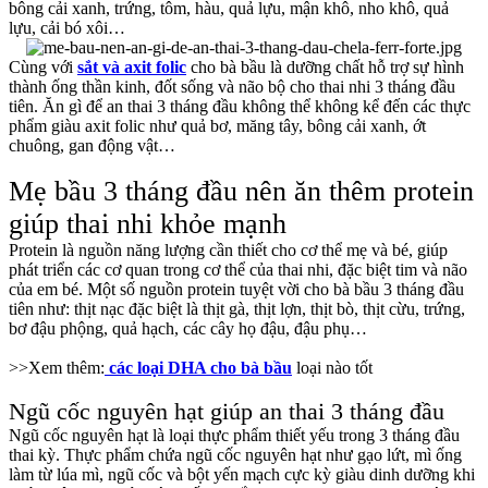
bông cải xanh, trứng, tôm, hàu, quả lựu, mận khô, nho khô, quả
lựu, cải bó xôi…
Cùng với
sắt và axit folic
cho bà bầu là dưỡng chất hỗ trợ sự hình
thành ống thần kinh, đốt sống và não bộ cho thai nhi 3 tháng đầu
tiên. Ăn gì để an thai 3 tháng đầu không thể không kể đến các thực
phẩm giàu axit folic như quả bơ, măng tây, bông cải xanh, ớt
chuông, gan động vật…
Mẹ bầu 3 tháng đầu nên ăn thêm protein
giúp thai nhi khỏe mạnh
Protein là nguồn năng lượng cần thiết cho cơ thể mẹ và bé, giúp
phát triển các cơ quan trong cơ thể của thai nhi, đặc biệt tim và não
của em bé. Một số nguồn protein tuyệt vời cho bà bầu 3 tháng đầu
tiên như: thịt nạc đặc biệt là thịt gà, thịt lợn, thịt bò, thịt cừu, trứng,
bơ đậu phộng, quả hạch, các cây họ đậu, đậu phụ…
>>Xem thêm:
các loại DHA cho bà bầu
loại nào tốt
Ngũ cốc nguyên hạt giúp an thai 3 tháng đầu
Ngũ cốc nguyên hạt là loại thực phẩm thiết yếu trong 3 tháng đầu
thai kỳ. Thực phẩm chứa ngũ cốc nguyên hạt như gạo lứt, mì ống
làm từ lúa mì, ngũ cốc và bột yến mạch cực kỳ giàu dinh dưỡng khi