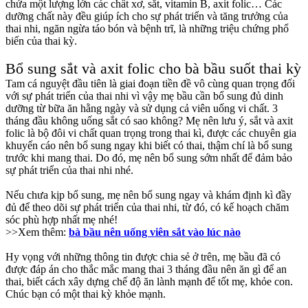
chứa một lượng lớn các chất xơ, sắt, vitamin B, axit folic… Các
dưỡng chất này đều giúp ích cho sự phát triển và tăng trưởng của
thai nhi, ngăn ngừa táo bón và bệnh trĩ, là những triệu chứng phổ
biến của thai kỳ.
Bổ sung sắt và axit folic cho bà bầu suốt thai kỳ
Tam cá nguyệt đầu tiên là giai đoạn tiền đề vô cùng quan trọng đối
với sự phát triển của thai nhi vì vậy mẹ bầu cần bổ sung đủ dinh
dưỡng từ bữa ăn hằng ngày và sử dụng cả viên uống vi chất. 3
tháng đầu không uống sắt có sao không? Mẹ nên lưu ý, sắt và axit
folic là bộ đôi vi chất quan trọng trong thai kì, được các chuyên gia
khuyến cáo nên bổ sung ngay khi biết có thai, thậm chí là bổ sung
trước khi mang thai. Do đó, mẹ nên bổ sung sớm nhất để đảm bảo
sự phát triển của thai nhi nhé.
Nếu chưa kịp bổ sung, mẹ nên bổ sung ngay và khám định kì đầy
đủ để theo dõi sự phát triển của thai nhi, từ đó, có kế hoạch chăm
sóc phù hợp nhất mẹ nhé!
>>Xem thêm:
bà bầu nên uống viên sắt vào lúc nào
Hy vọng với những thông tin được chia sẻ ở trên, mẹ bầu đã có
được đáp án cho thắc mắc mang thai 3 tháng đầu nên ăn gì để an
thai, biết cách xây dựng chế độ ăn lành mạnh để tốt mẹ, khỏe con.
Chúc bạn có một thai kỳ khỏe mạnh.