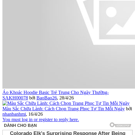
Áo Khoác Hoodie Basic Trẻ Trung Cho Ngày Thường-
SAKH00078
bởi
BaoBao26
,
28/4/26
Màu Sắc Chữa Lành: Cách Chọn Trang Phục Tự Tin Mỗi Ngày
bởi
nhanbanhmi
,
16/4/26
You must log in or register to reply here.