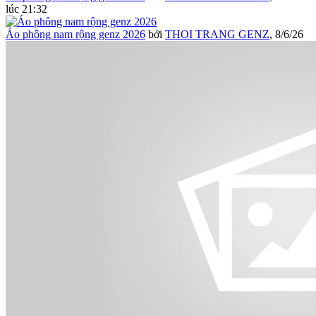
lúc 21:32
Áo phông nam rộng genz 2026
bởi
THOI TRANG GENZ
,
8/6/26