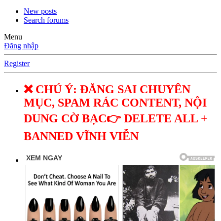
New posts
Search forums
Menu
Đăng nhập
Register
❌ CHÚ Ý: ĐĂNG SAI CHUYÊN
MỤC, SPAM RÁC CONTENT, NỘI
DUNG CỜ BẠC👉 DELETE ALL +
BANNED VĨNH VIỄN