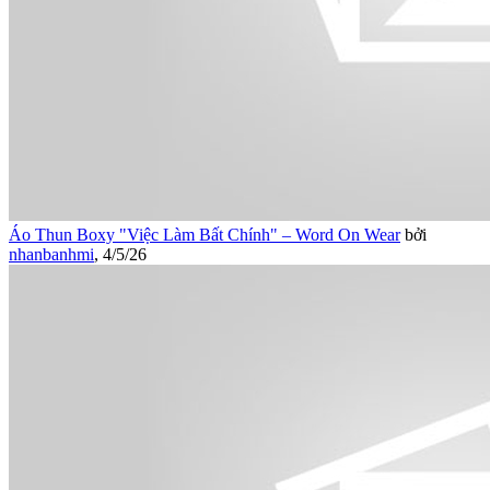
Áo Thun Boxy "Việc Làm Bất Chính" – Word On Wear
bởi
nhanbanhmi
,
4/5/26