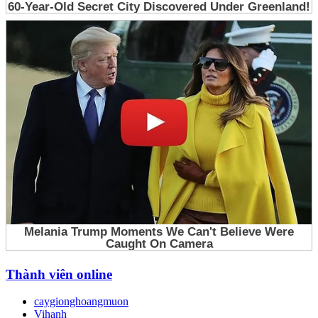
Thành viên online
caygionghoangmuon
Vihanh