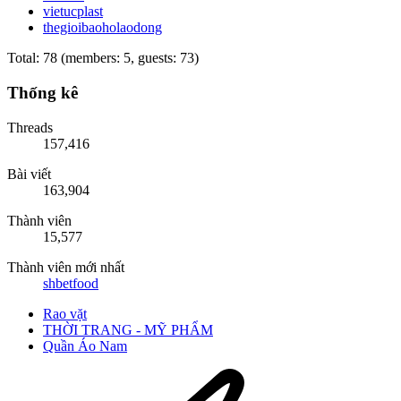
vietucplast
thegioibaoholaodong
Total: 78 (members: 5, guests: 73)
Thống kê
Threads
157,416
Bài viết
163,904
Thành viên
15,577
Thành viên mới nhất
shbetfood
Rao vặt
THỜI TRANG - MỸ PHẨM
Quần Áo Nam