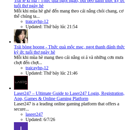
Trái lê ki ma - Thức quà ngọt ngào, bùi béo đánh thức ký ức
tuổi thơ ngày hè
Mỗi khi mùa hè ghé đến mang theo cái nắng chói chang, cơ
thể chúng ta...
traicayhp-12
Updated:
Thứ bảy lúc 21:54
Trái bòng boong - Thức quà mộc mạc, ngọt thanh đánh thức
ký ức tuổi thơ ngày hè
Mỗi khi mùa hè mang theo cái nắng oi ả và những cơn mưa
chợt đến chợt...
traicayhp-12
Updated:
Thứ bảy lúc 21:46
Laser247 – Ultimate Guide to Laser247 Login, Registration,
App, Games & Online Gaming Platform
Laser247 is a leading online gaming platform that offers a
secure...
laseer247
Updated:
6/7/26