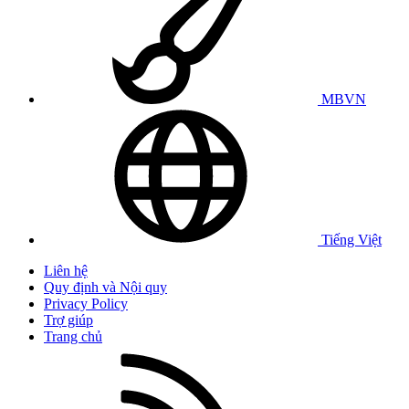
MBVN
Tiếng Việt
Liên hệ
Quy định và Nội quy
Privacy Policy
Trợ giúp
Trang chủ