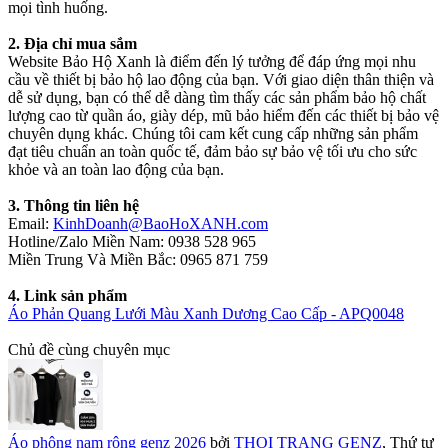
mọi tình huống.
2. Địa chỉ mua sắm
Website Bảo Hộ Xanh là điểm đến lý tưởng để đáp ứng mọi nhu
cầu về thiết bị bảo hộ lao động của bạn. Với giao diện thân thiện và
dễ sử dụng, bạn có thể dễ dàng tìm thấy các sản phẩm bảo hộ chất
lượng cao từ quần áo, giày dép, mũ bảo hiểm đến các thiết bị bảo vệ
chuyên dụng khác. Chúng tôi cam kết cung cấp những sản phẩm
đạt tiêu chuẩn an toàn quốc tế, đảm bảo sự bảo vệ tối ưu cho sức
khỏe và an toàn lao động của bạn.
3. Thông tin liên hệ
Email:
KinhDoanh@BaoHoXANH.com
Hotline/Zalo Miền Nam: 0938 528 965
Miền Trung Và Miền Bắc: 0965 871 759
4. Link sản phẩm
Áo Phản Quang Lưới Màu Xanh Dương Cao Cấp - APQ0048
Chủ đề cùng chuyên mục
Áo phông nam rộng genz 2026
bởi
THOI TRANG GENZ
,
Thứ tư