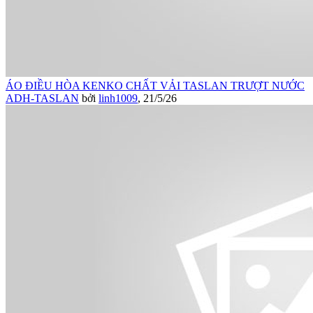
ÁO ĐIỀU HÒA KENKO CHẤT VẢI TASLAN TRƯỢT NƯỚC
ADH-TASLAN
bởi
linh1009
,
21/5/26