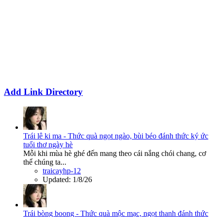
Add Link Directory
Trái lê ki ma - Thức quà ngọt ngào, bùi béo đánh thức ký ức
tuổi thơ ngày hè
Mỗi khi mùa hè ghé đến mang theo cái nắng chói chang, cơ
thể chúng ta...
traicayhp-12
Updated:
1/8/26
Trái bòng boong - Thức quà mộc mạc, ngọt thanh đánh thức