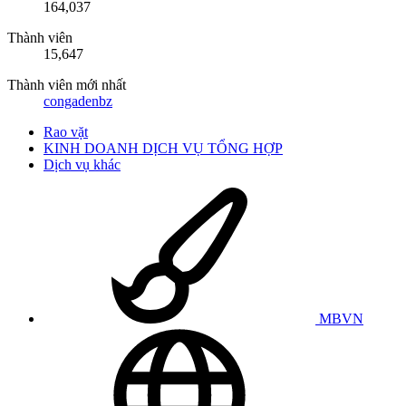
164,037
Thành viên
15,647
Thành viên mới nhất
congadenbz
Rao vặt
KINH DOANH DỊCH VỤ TỔNG HỢP
Dịch vụ khác
MBVN