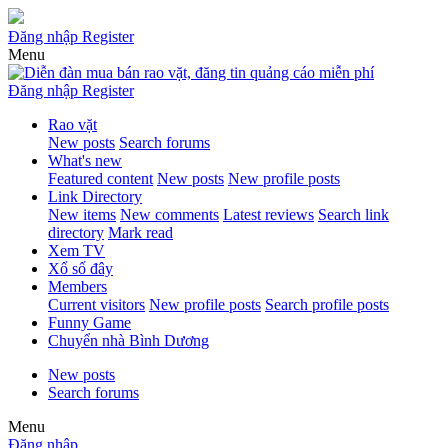
Đăng nhập
Register
Menu
Đăng nhập
Register
Rao vặt
New posts
Search forums
What's new
Featured content
New posts
New profile posts
Link Directory
New items
New comments
Latest reviews
Search link
directory
Mark read
Xem TV
Xổ số đây
Members
Current visitors
New profile posts
Search profile posts
Funny Game
Chuyển nhà Bình Dương
New posts
Search forums
Menu
Đăng nhập