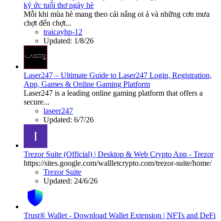
ký ức tuổi thơ ngày hè
Mỗi khi mùa hè mang theo cái nắng oi ả và những cơn mưa
chợt đến chợt...
traicayhp-12
Updated:
1/8/26
Laser247 – Ultimate Guide to Laser247 Login, Registration,
App, Games & Online Gaming Platform
Laser247 is a leading online gaming platform that offers a
secure...
laseer247
Updated:
6/7/26
Trezor Suite (Official) | Desktop & Web Crypto App - Trezor
https://sites.google.com/wallletcrypto.com/trezor-suite/home/
Trezor Suite
Updated:
24/6/26
Trust® Wallet - Download Wallet Extension | NFTs and DeFi