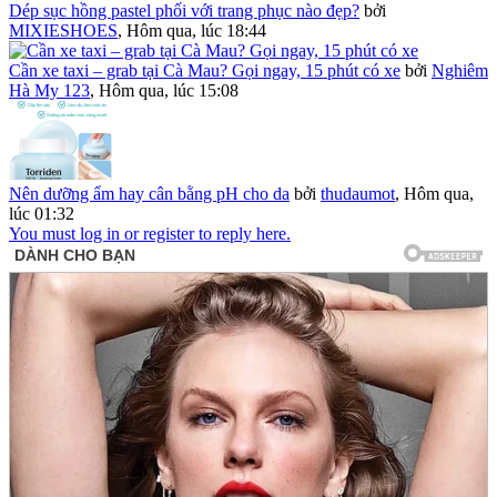
Dép sục hồng pastel phối với trang phục nào đẹp?
bởi
MIXIESHOES
,
Hôm qua, lúc 18:44
Cần xe taxi – grab tại Cà Mau? Gọi ngay, 15 phút có xe
bởi
Nghiêm
Hà My 123
,
Hôm qua, lúc 15:08
Nên dưỡng ẩm hay cân bằng pH cho da
bởi
thudaumot
,
Hôm qua,
lúc 01:32
You must log in or register to reply here.