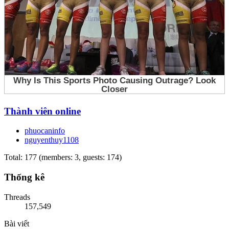
Thành viên online
phuocaninfo
nguyenthuy1108
Total: 177 (members: 3, guests: 174)
Thống kê
Threads
157,549
Bài viết