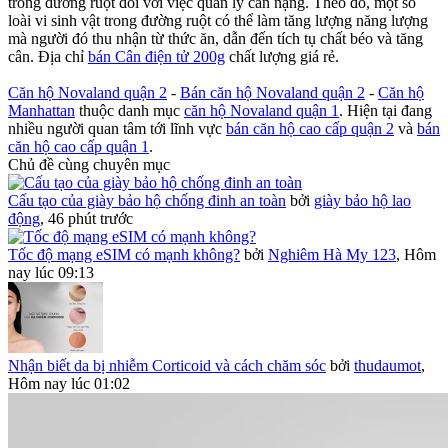
trong đường ruột đối với việc quản lý cân nặng. Theo đó, một số
loài vi sinh vật trong đường ruột có thể làm tăng lượng năng lượng
mà người đó thu nhận từ thức ăn, dẫn đến tích tụ chất béo và tăng
cân. Địa chỉ
bán Cân điện tử 200g
Căn hộ Novaland quận 2
-
Bán căn hộ Novaland quận 2
-
Căn hộ
Manhattan
thuộc danh mục
căn hộ Novaland quận 1
. Hiện tại đang
nhiều người quan tâm tới lĩnh vực
bán căn hộ cao cấp quận 2
và
bán
căn hộ cao cấp quận 1
.
Chủ đề cùng chuyên mục
Cấu tạo của giày bảo hộ chống đinh an toàn
bởi
giày bảo hộ lao
động
,
46 phút trước
Tốc độ mạng eSIM có mạnh không?
bởi
Nghiêm Hà My 123
,
Hôm
nay lúc 09:13
Nhận biết da bị nhiễm Corticoid và cách chăm sóc
bởi
thudaumot
,
Hôm nay lúc 01:02