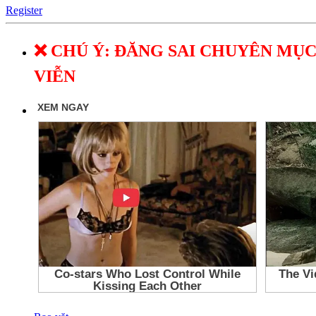
Register
❌ CHÚ Ý: ĐĂNG SAI CHUYÊN MỤC
VIỄN