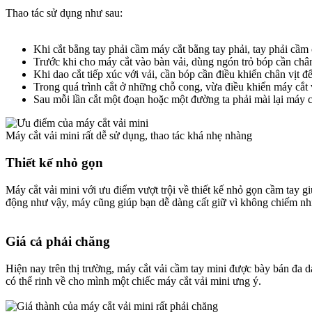
Thao tác sử dụng như sau:
Khi cắt bằng tay phải cầm máy cắt bằng tay phải, tay phải cầm
Trước khi cho máy cắt vào bàn vải, dùng ngón trỏ bóp cần chân 
Khi dao cắt tiếp xúc với vải, cần bóp cần điều khiển chân vịt đ
Trong quá trình cắt ở những chỗ cong, vừa điều khiển máy cắt vừ
Sau mỗi lần cắt một đoạn hoặc một đường ta phải mài lại máy cắ
Máy cắt vải mini rất dễ sử dụng, thao tác khá nhẹ nhàng
Thiết kế nhỏ gọn​
Máy cắt vải mini với ưu điểm vượt trội về thiết kế nhỏ gọn cầm tay g
động như vậy, máy cũng giúp bạn dễ dàng cất giữ vì không chiếm nhiều 
Giá cả phải chăng​
Hiện nay trên thị trường, máy cắt vải cầm tay mini được bày bán đa 
có thể rinh về cho mình một chiếc máy cắt vải mini ưng ý.