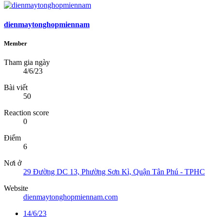
dienmaytonghopmiennam
Member
Tham gia ngày
4/6/23
Bài viết
50
Reaction score
0
Điểm
6
Nơi ở
29 Đường DC 13, Phường Sơn Kì, Quận Tân Phú - TPHC
Website
dienmaytonghopmiennam.com
14/6/23