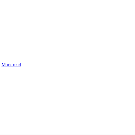
y
Mark read