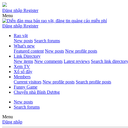
Đăng nhập
Register
Menu
Đăng nhập
Register
Rao vặt
New posts
Search forums
What's new
Featured content
New posts
New profile posts
Link Directory
New items
New comments
Latest reviews
Search link director
Xem TV
Xổ số đây
Members
Current visitors
New profile posts
Search profile posts
Funny Game
Chuyển nhà Bình Dương
New posts
Search forums
Menu
Đăng nhập