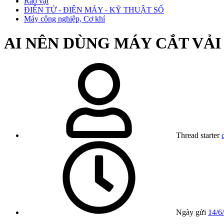
Rao vặt
ĐIỆN TỬ - ĐIỆN MÁY - KỸ THUẬT SỐ
Máy công nghiệp, Cơ khí
AI NÊN DÙNG MÁY CẮT VẢ
Thread starter
Ngày gửi
14/6