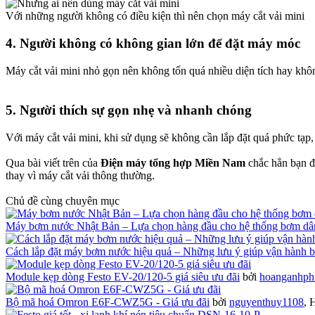
Với những người không có điều kiện thì nên chọn máy cắt vải mini
4. Người không có không gian lớn để đặt máy móc​
Máy cắt vải mini nhỏ gọn nên không tốn quá nhiều diện tích hay khôn
5. Người thích sự gọn nhẹ và nhanh chóng​
Với máy cắt vải mini, khi sử dụng sẽ không cần lắp đặt quá phức tạp, c
Qua bài viết trên của
Điện máy tổng hợp Miền Nam
chắc hẳn bạn đ
thay vì máy cắt vải thông thường.
Chủ đề cùng chuyên mục
Máy bơm nước Nhật Bản – Lựa chọn hàng đầu cho hệ thống bơm dâ
Cách lắp đặt máy bơm nước hiệu quả – Những lưu ý giúp vận hành 
Module kẹp dòng Festo EV-20/120-5 giá siêu ưu đãi
bởi
hoanganhph
Bộ mã hoá Omron E6F-CWZ5G - Giá ưu đãi
bởi
nguyenthuy1108
,
H