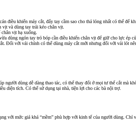
 cán điều khiển máy cắt, đẩy tay cầm sao cho thả lỏng nhất có thể để 
vịt và dùng tay trái kéo chân vịt.
ể chân vịt hạ xuống.
a dùng ngón tay trỏ bóp cần điều khiển chân vịt để giữ cho lực ép của 
t. Đối với vải chính có thể dùng máy cắt mới nhưng đối với vải lót nê
iúp người dùng dễ dàng thao tác, có thể thay đổi ở mọi tư thế cắt mà kh
diện tích. Có thể sử dụng tại nhà, tiện lợi cho các bà nội trợ.
dạng với mức giá khá “mềm” phù hợp với kinh tế của người dùng. Chỉ vớ