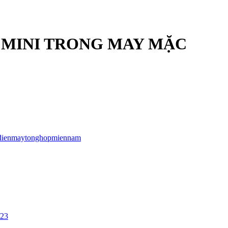
I MINI TRONG MAY MẶC
dienmaytonghopmiennam
/23