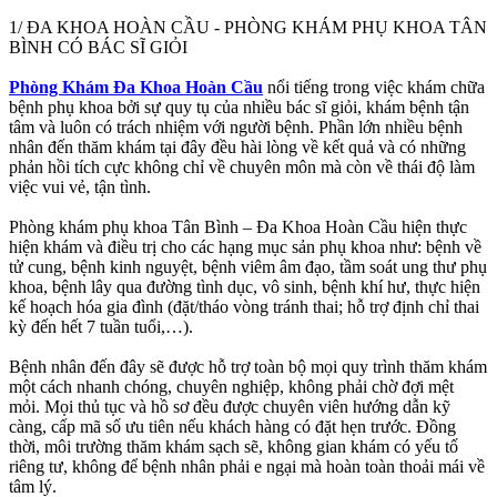
1/ ĐA KHOA HOÀN CẦU - PHÒNG KHÁM PHỤ KHOA TÂN
BÌNH CÓ BÁC SĨ GIỎI
Phòng Khám Đa Khoa Hoàn Cầu
nổi tiếng trong việc khám chữa
bệnh phụ khoa bởi sự quy tụ của nhiều bác sĩ giỏi, khám bệnh tận
tâm và luôn có trách nhiệm với người bệnh. Phần lớn nhiều bệnh
nhân đến thăm khám tại đây đều hài lòng về kết quả và có những
phản hồi tích cực không chỉ về chuyên môn mà còn về thái độ làm
việc vui vẻ, tận tình.
Phòng khám phụ khoa Tân Bình – Đa Khoa Hoàn Cầu hiện thực
hiện khám và điều trị cho các hạng mục sản phụ khoa như: bệnh về
tử cung, bệnh kinh nguyệt, bệnh viêm âm đạo, tầm soát ung thư phụ
khoa, bệnh lây qua đường tình dục, vô sinh, bệnh khí hư, thực hiện
kế hoạch hóa gia đình (đặt/tháo vòng tránh thai; hỗ trợ định chỉ thai
kỳ đến hết 7 tuần tuổi,…).
Bệnh nhân đến đây sẽ được hỗ trợ toàn bộ mọi quy trình thăm khám
một cách nhanh chóng, chuyên nghiệp, không phải chờ đợi mệt
mỏi. Mọi thủ tục và hồ sơ đều được chuyên viên hướng dẫn kỹ
càng, cấp mã số ưu tiên nếu khách hàng có đặt hẹn trước. Đồng
thời, môi trường thăm khám sạch sẽ, không gian khám có yếu tố
riêng tư, không để bệnh nhân phải e ngại mà hoàn toàn thoải mái về
tâm lý.