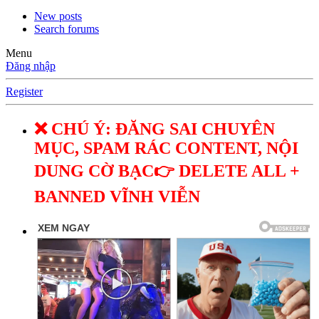
New posts
Search forums
Menu
Đăng nhập
Register
❌ CHÚ Ý: ĐĂNG SAI CHUYÊN
MỤC, SPAM RÁC CONTENT, NỘI
DUNG CỜ BẠC👉 DELETE ALL +
BANNED VĨNH VIỄN