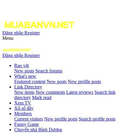
Đăng nhập
Register
Menu
Đăng nhập
Register
Rao vặt
New posts
Search forums
What's new
Featured content
New posts
New profile posts
Link Directory
New items
New comments
Latest reviews
Search link
directory
Mark read
Xem TV
Xổ số đây
Members
Current visitors
New profile posts
Search profile posts
Funny Game
Chuyển nhà Bình Dương