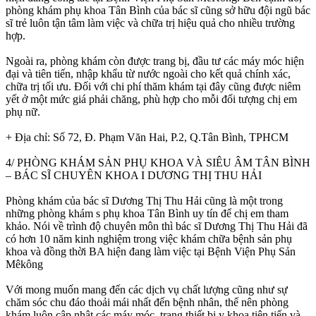
phòng khám phụ khoa Tân Bình của bác sĩ cũng sở hữu đội ngũ bác
sĩ trẻ luôn tận tâm làm việc và chữa trị hiệu quả cho nhiều trường
hợp.
Ngoài ra, phòng khám còn được trang bị, đầu tư các máy móc hiện
đại và tiên tiến, nhập khẩu từ nước ngoài cho kết quả chính xác,
chữa trị tối ưu. Đối với chi phí thăm khám tại đây cũng được niêm
yết ở một mức giá phải chăng, phù hợp cho mỗi đối tượng chị em
phụ nữ.
+ Địa chỉ: Số 72, Đ. Phạm Văn Hai, P.2, Q.Tân Bình, TPHCM
4/ PHÒNG KHÁM SẢN PHỤ KHOA VÀ SIÊU ÂM TÂN BÌNH
– BÁC SĨ CHUYÊN KHOA I DƯƠNG THỊ THU HẢI
Phòng khám của bác sĩ Dương Thị Thu Hải cũng là một trong
những phòng khám s phụ khoa Tân Bình uy tín để chị em tham
khảo. Nói về trình độ chuyên môn thì bác sĩ Dương Thị Thu Hải đã
có hơn 10 năm kinh nghiệm trong việc khám chữa bệnh sản phụ
khoa và đồng thời BA hiện đang làm việc tại Bệnh Viện Phụ Sản
Mêkông
Với mong muốn mang đến các dịch vụ chất lượng cũng như sự
chăm sóc chu đáo thoải mái nhất đến bệnh nhân, thế nên phòng
khám luôn cập nhật các máy móc, trang thiết bị y khoa tiên tiến và