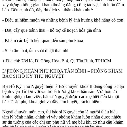
xây dựng không gian khám thoáng đãng, công tác vệ sinh luôn đảm
bảo. Bên cạnh đó, đầy đủ dịch vụ thăm khám như:
- Điều trị hiếm muộn và những bệnh lý ảnh hưởng khả năng có con
- Đặt, cấy que tránh thai – hỗ trợ kế hoạch hóa gia đình
- Khám các bệnh liên quan đến sản phụ khoa
- Siêu âm thai, tầm soát dị tật thai nhi
+ Địa chỉ: 78/H8, Đ. Cộng Hòa, P. 4, Q. Tân Bình, TPHCM
3/ PHÒNG KHÁM PHỤ KHOA TÂN BÌNH – PHÒNG KHÁM
BÁC SĨ HỒ KỲ THU NGUYỆT
BS Hồ Kỳ Thu Nguyệt hiện là BS chuyên khoa II đang công tác tại
bệnh viện Từ Dũ với vai trò là trưởng khoa hậu sản. Với hơn 25
kinh nghiệm làm việc, bác sĩ Nguyệt được các mẹ biết đến là một
bác sĩ sản phụ khoa giỏi và đầy tâm huyết, trách nhiệm.
Ngoài chuyên môn cao, thì bác sĩ Nguyệt còn là người thấu hiểu
tâm lý bệnh nhân, chính vì vậy phòng khám luôn nhận được nhiều
sự tin tưởng của các chị em phụ nữ và mẹ bầu khi có nhu cầu khám