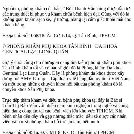
Ngoài ra, phòng khám của bác sĩ Bùi Thanh Vân cũng được đầu tư
các trang thiết bị phục vụ khám chữa bệnh hiện đại. Cùng với đó là
không gian khám sạch sẽ, lý tưởng, mang lại cảm giác thoải mái cho
khách hàng.
+ Địa chỉ: Số 1068/18. Âu Cơ, P.14, Q. Tân Bình, TPHCM
7/ PHÒNG KHÁM PHỤ KHOA TÂN BÌNH - ĐA KHOA
GENTICAL LẠC LONG QUÂN
Gợi ý cuối cùng cho những ai đang tìm kiếm phòng khám phụ khoa
Tân Bình khám tốt và có bác sĩ giỏi đó là Phòng khám Đa khoa
Gentical Lạc Long Quân. Đây là phòng khám đa khoa được xây
dựng bởi AMV Group – Tập đoàn y tế hàng đầu uy tín ở Việt Nam
và một trong những chuyên khoa nổi bật của phòng khám đó là
chuyên khoa Sản Phụ khoa.
Trực tiếp thăm khám và điều trị bệnh phụ khoa tại đây là Bác sĩ
Trần Thị Bảo Vân với nhiều năm kinh nghiệm trong nghề và cũng
hiện đang công tác tại các bệnh viện lớn khu vực TPHCM. Khi
bệnh nhân đến đây và gặp những thắc mắc, đều sẽ được các nhân
viên và bác sĩ phòng khám hỗ trợ tận tâm, hết mình.
+ Địa chỉ: Số 951a, Đ. CMT 8, P.7, Q. Tân Bình, TPHCM