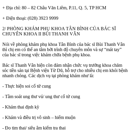
+ Địa chỉ: 80 – 82 Châu Văn Liêm, P.11, Q. 5, TP HCM
+ Điện thoại: (028) 3923 9999
2/ PHÒNG KHÁM PHỤ KHOA TÂN BÌNH CỦA BÁC SĨ
CHUYÊN KHOA II BÙI THANH VÂN
Nói về phòng khám phụ khoa Tân Bình của bác sĩ Bùi Thanh Vân
thì chị em có thể an tâm bởi trình độ chuyên môn và sự “mát tay”
của bác sĩ trong việc khám chữa bệnh phụ khoa.
Bác sĩ Thanh Vân hiện còn đảm nhận chức vụ trưởng khoa chăm
sóc tiền sản tại Bệnh viện Từ Dũ, hỗ trợ cho nhiều chị em khỏi bệnh
nhanh chóng. Các dịch vụ tại phòng khám như là:
- Thực hiện soi cổ tử cung
- Tầm soát ung thư vú/ ung thư cổ tử cung
- Khám thai định kỳ
- Khám và điều trị vô sinh – hiếm muộn
- Đo tim thai/ siêu âm kiểm tra thai