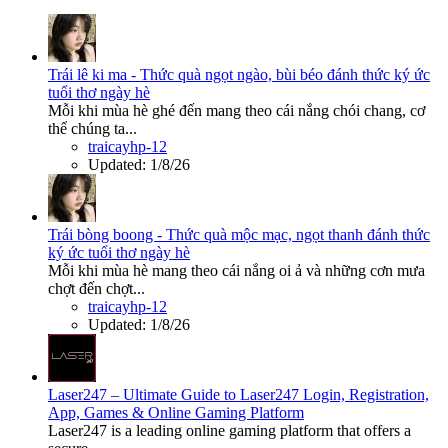
Trái lê ki ma - Thức quà ngọt ngào, bùi béo đánh thức ký ức
tuổi thơ ngày hè
Mỗi khi mùa hè ghé đến mang theo cái nắng chói chang, cơ
thể chúng ta...
traicayhp-12
Updated:
1/8/26
Trái bòng boong - Thức quà mộc mạc, ngọt thanh đánh thức
ký ức tuổi thơ ngày hè
Mỗi khi mùa hè mang theo cái nắng oi ả và những cơn mưa
chợt đến chợt...
traicayhp-12
Updated:
1/8/26
Laser247 – Ultimate Guide to Laser247 Login, Registration,
App, Games & Online Gaming Platform
Laser247 is a leading online gaming platform that offers a