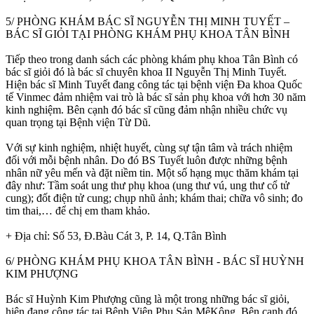
5/ PHÒNG KHÁM BÁC SĨ NGUYỄN THỊ MINH TUYẾT –
BÁC SĨ GIỎI TẠI PHÒNG KHÁM PHỤ KHOA TÂN BÌNH
Tiếp theo trong danh sách các phòng khám phụ khoa Tân Bình có
bác sĩ giỏi đó là bác sĩ chuyên khoa II Nguyễn Thị Minh Tuyết.
Hiện bác sĩ Minh Tuyết đang công tác tại bệnh viện Đa khoa Quốc
tế Vinmec đảm nhiệm vai trò là bác sĩ sản phụ khoa với hơn 30 năm
kinh nghiệm. Bên cạnh đó bác sĩ cũng đảm nhận nhiều chức vụ
quan trọng tại Bệnh viện Từ Dũ.
Với sự kinh nghiệm, nhiệt huyết, cùng sự tận tâm và trách nhiệm
đối với mỗi bệnh nhân. Do đó BS Tuyết luôn được những bệnh
nhân nữ yêu mến và đặt niềm tin. Một số hạng mục thăm khám tại
đây như: Tầm soát ung thư phụ khoa (ung thư vú, ung thư cổ tử
cung); đốt điện tử cung; chụp nhũ ảnh; khám thai; chữa vô sinh; đo
tim thai,… để chị em tham khảo.
+ Địa chỉ: Số 53, Đ.Bàu Cát 3, P. 14, Q.Tân Bình
6/ PHÒNG KHÁM PHỤ KHOA TÂN BÌNH - BÁC SĨ HUỲNH
KIM PHƯỢNG
Bác sĩ Huỳnh Kim Phượng cũng là một trong những bác sĩ giỏi,
hiện đang công tác tại Bệnh Viện Phụ Sản MêKông. Bên cạnh đó,