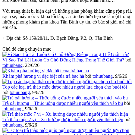
sức khỏe sinh sản, khám bệnh phụ khoa hoặc khám thai,…
Với trang thiết bị hiện đại và không gian phòng khám cũng rộng rãi,
sạch sẽ, máy móc y khoa tối tân,… nơi đây hứa hẹn sẽ là một trong
những phòng khám phụ khoa Tân Bình uy tín, có bác sĩ giỏi mà chị
em cần.
+ Địa chỉ: Số 159/28/11, Đ. Bạch Đằng, P.2, Q. Tân Bình
Chủ đề cùng chuyên mục
Vì Sao Trà Lài Luôn Có Chỗ Đứng Riêng Trong Thế Giới Trà?
bởi
tohuubang
,
22/6/26
Khám phá hương vị đặc biệt của trà bạc hà
bởi
tohuubang
,
9/6/26
Top các loại trà thảo mộc được nhiều người lựa chọn cho buổi tối
bởi
tohuubang
,
9/6/26
Trà oải hương – Thức uống được nhiều người yêu thích vào bu
bởi
tohuubang
,
9/6/26
Trà thảo mộc 7 vị – Xu hướng được nhiều người yêu thích hiện
bởi
tohuubang
,
9/6/26