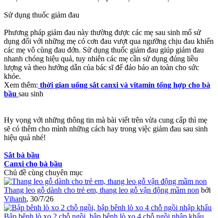
Sử dụng thuốc giảm đau
Phương pháp giảm đau này thường được các mẹ sau sinh mổ sử
dụng đối với những mẹ có cơn đau vượt qua ngưỡng chịu đau khiến
các mẹ vô cùng đau đớn. Sử dụng thuốc giảm đau giúp giảm đau
nhanh chóng hiệu quả, tuy nhiên các mẹ cần sử dụng đúng liều
lượng và theo hướng dẫn của bác sĩ để đảo bảo an toàn cho sức
khỏe.
Xem thêm:
thời gian uống sắt canxi và vitamin tổng hợp cho bà
bầu
sau sinh
Hy vọng với những thông tin mà bài viết trên vừa cung cấp thì mẹ
sẽ có thêm cho mình những cách hay trong việc giảm đau sau sinh
hiệu quả nhé!
Sắt bà bầu
Canxi cho bà bầu
Chủ đề cùng chuyên mục
Thang leo gỗ dành cho trẻ em, thang leo gỗ vận động mầm non
bởi
Vihanh
,
30/7/26
Bập bênh lò xo 2 chỗ ngồi, bập bênh lò xo 4 chỗ ngồi nhập khẩu