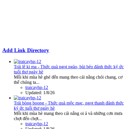
Add Link Directory
Trái lê ki ma - Thức quà ngọt ngào, bùi béo đánh thức ký ức
tuổi thơ ngày hè
Mỗi khi mùa hè ghé đến mang theo cái nắng chói chang, cơ
thể chúng ta...
traicayhp-12
Updated:
1/8/26
Trái bòng boong - Thức quà mộc mạc, ngọt thanh đánh thức
ký ức tuổi thơ ngày hè
Mỗi khi mùa hè mang theo cái nắng oi ả và những cơn mưa
chợt đến chợt...
traicayhp-12
Updated:
1/8/26