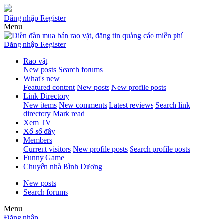
Đăng nhập
Register
Menu
Đăng nhập
Register
Rao vặt
New posts
Search forums
What's new
Featured content
New posts
New profile posts
Link Directory
New items
New comments
Latest reviews
Search link
directory
Mark read
Xem TV
Xổ số đây
Members
Current visitors
New profile posts
Search profile posts
Funny Game
Chuyển nhà Bình Dương
New posts
Search forums
Menu
Đăng nhập