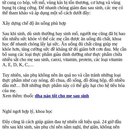
tử cung co bóp, vết mổ, vùng kín bị tổn thương, cơ lưng và vùng
bụng bị căng cứng. Để nhanh chóng giảm đau sau sinh, các mẹ có
thể tham khảo và áp dụng một số cách dưới đây:
Xây dựng chế độ ăn uống phù hợp
Sau khi sinh, dù sinh thường hay sinh mổ, người mẹ cũng đã bị hao
tổn nhiều sức khỏe vì thế các mẹ cần được ăn uống đủ chất, khoa
học để nhanh chóng lấy lại sức. Ăn uống đủ chất cũng giúp mẹ
khỏe hơn, tăng cường sức đề kháng từ đó giảm bớt cơn đau. Mẹ cần
bổ sung các loại thực phẩm giàu dinh dưỡng như thực phẩm chứa
nhiều sắt cho mẹ sau sinh, canxi, vitamin, protein, các loại vitamin
A, E, D, K, C,…
Tuy nhiên, sản phụ không nên ăn quá no và cần tránh những loại
thực phẩm như cay nóng, đồ chua, đồ sống, đồ đóng hộp, đồ nhiều
dầu mỡ… Bởi những thực phẩm này có thể gây hại cho hệ tiêu hóa
của mẹ.
Xem thêm: thuốc
dha nào tốt cho mẹ sau sinh
Nghỉ ngơi hợp lý, khoa học
Đây cũng là cách giúp giảm đau tự nhiên rất hiệu quả. 24 giờ đầu
tiên sau khi sinh, sản phụ chỉ nên nằm nghỉ, thư giãn, không nên