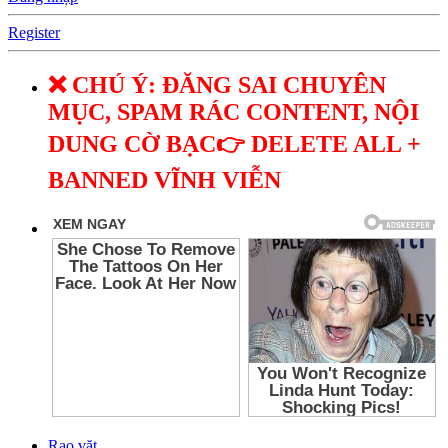
Register
❌ CHÚ Ý: ĐĂNG SAI CHUYÊN
MỤC, SPAM RÁC CONTENT, NỘI
DUNG CỜ BẠC👉 DELETE ALL +
BANNED VĨNH VIỄN
Rao vặt