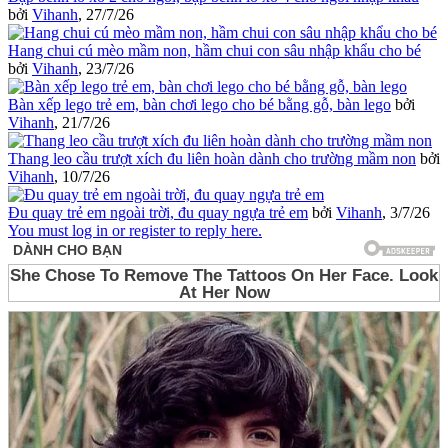
bởi
Vihanh
,
27/7/26
Hang chui cú mèo mầm non, hầm chui con sâu nhập khẩu cho bé
bởi
Vihanh
,
23/7/26
Bàn xếp lego trẻ em, bàn chơi lego cho bé bằng gỗ, bàn lego
bởi
Vihanh
,
21/7/26
Thang leo cầu trượt xích đu liên hoàn dành cho trường mầm non
bởi
Vihanh
,
10/7/26
Đu quay trẻ em ngoài trời, đu quay ngựa trẻ em
bởi
Vihanh
,
3/7/26
You must log in or register to reply here.