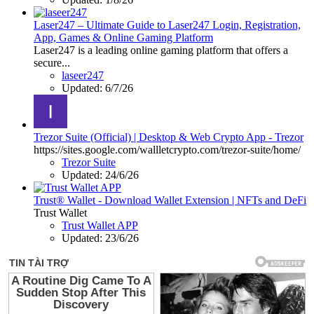
Laser247 – Ultimate Guide to Laser247 Login, Registration,
App, Games & Online Gaming Platform
Laser247 is a leading online gaming platform that offers a
secure...
laseer247
Updated:
6/7/26
Trezor Suite (Official) | Desktop & Web Crypto App - Trezor
https://sites.google.com/wallletcrypto.com/trezor-suite/home/
Trezor Suite
Updated:
24/6/26
Trust® Wallet - Download Wallet Extension | NFTs and DeFi
Trust Wallet
Trust Wallet APP
Updated:
23/6/26