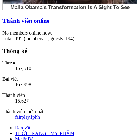
Thành viên online
No members online now.
Total: 195 (members: 1, guests: 194)
Thống kê
Threads
157,510
Bài viết
163,998
Thành viên
15,627
Thành viên mới nhất
fairplay1phh
Rao vặt
THỜI TRANG - MỸ PHẨM
Mẹ & Bé