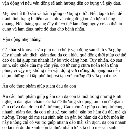
vận động vì nếu vận động sẽ ảnh hưởng đến cơ bụng và gây đau.
Mẹ nên hít thở sâu và tránh gồng cơ bụng dưới. Nên tập đi tiểu để
tránh tình trạng bí tiểu sau sinh và cũng để giảm áp lực ở bàng
quang. Nếu bàng quang đầy thì có thể làm tăng nguy cơ co thắt tử
cung và làm tăng mức độ đau cho bệnh nhân.
Vận động nhẹ nhàng
Các bác sĩ khuyên sản phụ nên chú ý vận động sau sinh vừa giúp
đẩy nhanh sản dịch, giảm đau dạ con hiệu quả đồng thời giúp cơ thể
dẻo dai lại giúp mẹ nhanh lấy lại vóc dáng hơn. Tuy nhiên, do sau
sinh, sức khỏe của mẹ còn yếu, cơ tử cung chưa hoàn toàn bình
phục, vì vậy mẹ không nên vận động với cường độ nặng mà nên
chọn những bài tập phù hợp và tập với cường độ vừa phải nhé.
Ăn các thực phẩm giúp giảm đau dạ con
Ăn các thực phẩm giúp giảm đau dạ con là một trong những kinh
nghiệm dân gian chăm sóc bà đẻ thường sử dụng, an toàn để giảm
đau cơ và đau do co thắt tử cung. Các món ăn giúp co bóp tử cung
nhanh, giảm đau dạ con như gà xào nghệ, gân bò hâm đu đủ, mề gà
nướng. Trong đó mẹ sau sinh nên ăn gân bò hầm đu đủ bởi món ăn
này không chỉ có vai trò giúp nhanh đào thải sản dịch, dạ con nhanh
co lại mà đu đủ xanh còn là thực phẩm lợi sữa cho mẹ sau sinh.