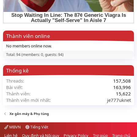
Thành viên online
No members online now.
Total: 94 (members: 0, guests: 94)
Thống kê
Threads
157,508
Bài viết
163,996
Thành viên
15,622
Thành viên mới nhất
je777uknet
Xe gắn máy & Phụ tùng
MBVN
Tiếng Việt
Liên hệ
Quy định và Nội quy
Privacy Policy
Trợ giúp
Trang chủ