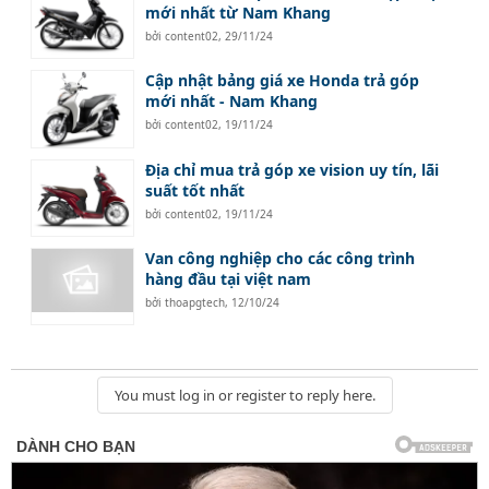
mới nhất từ Nam Khang
bởi
content02
,
29/11/24
Cập nhật bảng giá xe Honda trả góp
mới nhất - Nam Khang
bởi
content02
,
19/11/24
Địa chỉ mua trả góp xe vision uy tín, lãi
suất tốt nhất
bởi
content02
,
19/11/24
Van công nghiệp cho các công trình
hàng đầu tại việt nam
bởi
thoapgtech
,
12/10/24
You must log in or register to reply here.