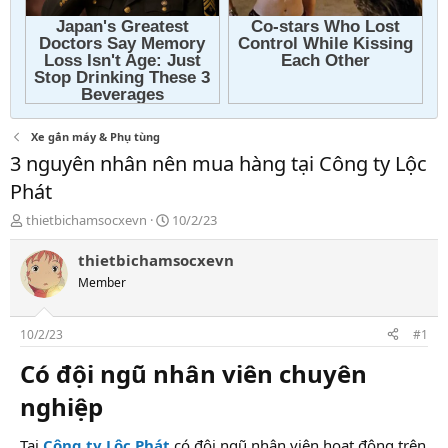
Xe gắn máy & Phụ tùng
3 nguyên nhân nên mua hàng tại Công ty Lộc
Phát
T
N
thietbichamsocxevn
10/2/23
h
g
r
à
thietbichamsocxevn
e
y
Member
a
g
d
ử
s
i
10/2/23
#1
t
a
Có đội ngũ nhân viên chuyên
r
nghiệp​
t
e
r
Tại
Công ty Lộc Phát
có đội ngũ nhân viên hoạt động trên