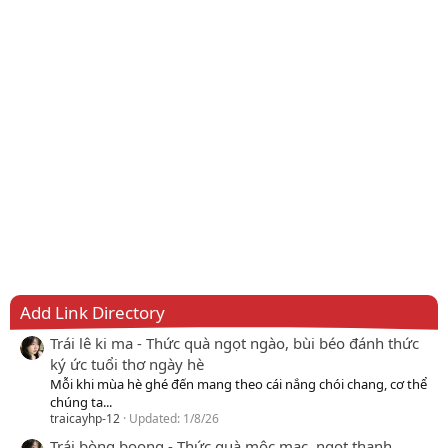
Add Link Directory
Trái lê ki ma - Thức quà ngọt ngào, bùi béo đánh thức
ký ức tuổi thơ ngày hè
Mỗi khi mùa hè ghé đến mang theo cái nắng chói chang, cơ thể
chúng ta...
traicayhp-12
Updated:
1/8/26
Trái bòng boong - Thức quà mộc mạc, ngọt thanh