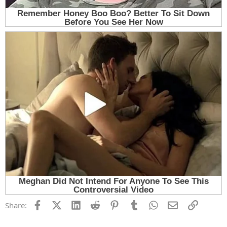
Facebook
X (Twitter)
LinkedIn
Reddit
Pinterest
Tumblr
WhatsApp
Email
Link
Share: