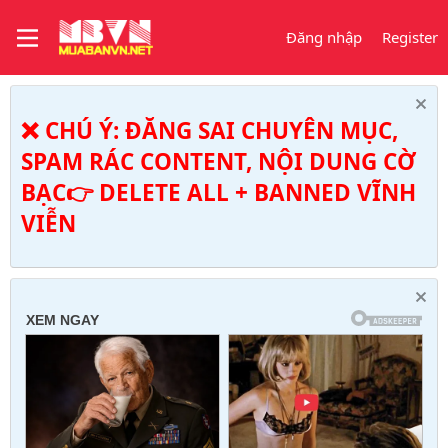
Đăng nhập
Register
❌ CHÚ Ý: ĐĂNG SAI CHUYÊN MỤC,
SPAM RÁC CONTENT, NỘI DUNG CỜ
BẠC👉 DELETE ALL + BANNED VĨNH
VIỄN