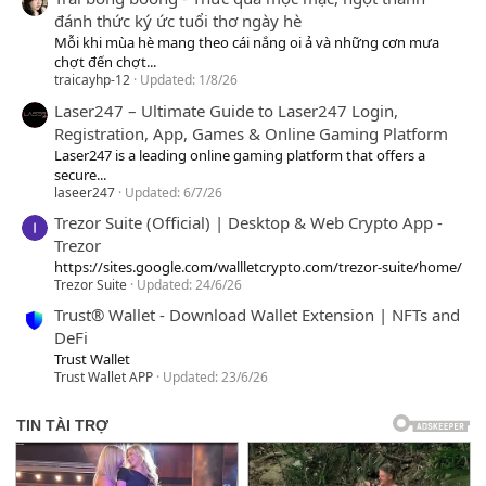
đánh thức ký ức tuổi thơ ngày hè
Mỗi khi mùa hè mang theo cái nắng oi ả và những cơn mưa
chợt đến chợt...
traicayhp-12
Updated:
1/8/26
Laser247 – Ultimate Guide to Laser247 Login,
Registration, App, Games & Online Gaming Platform
Laser247 is a leading online gaming platform that offers a
secure...
laseer247
Updated:
6/7/26
Trezor Suite (Official) | Desktop & Web Crypto App -
Trezor
https://sites.google.com/wallletcrypto.com/trezor-suite/home/
Trezor Suite
Updated:
24/6/26
Trust® Wallet - Download Wallet Extension | NFTs and
DeFi
Trust Wallet
Trust Wallet APP
Updated:
23/6/26