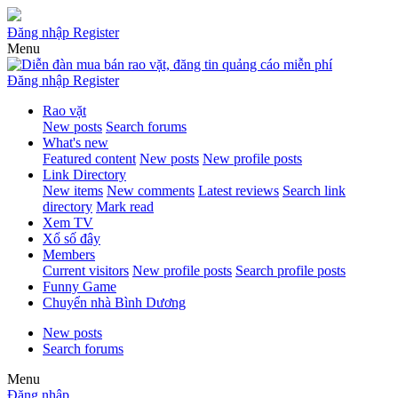
Đăng nhập
Register
Menu
Đăng nhập
Register
Rao vặt
New posts
Search forums
What's new
Featured content
New posts
New profile posts
Link Directory
New items
New comments
Latest reviews
Search link
directory
Mark read
Xem TV
Xổ số đây
Members
Current visitors
New profile posts
Search profile posts
Funny Game
Chuyển nhà Bình Dương
New posts
Search forums
Menu
Đăng nhập