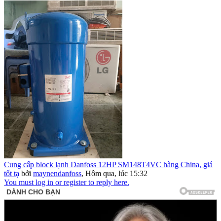
Cung cấp block lạnh Danfoss 12HP SM148T4VC hàng China, giá
tốt tạ
bởi
maynendanfoss
,
Hôm qua, lúc 15:32
You must log in or register to reply here.