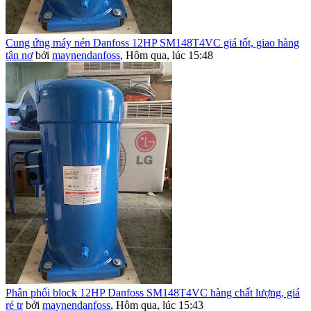
Cung ứng máy nén Danfoss 12HP SM148T4VC giá tốt, giao hàng
tận nơ
bởi
maynendanfoss
,
Hôm qua, lúc 15:48
Phân phối block 12HP Danfoss SM148T4VC hàng chất lượng, giá
rẻ tr
bởi
maynendanfoss
,
Hôm qua, lúc 15:43