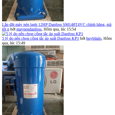
Lắp đặt máy nén lạnh 12HP Danfoss SM148T4VC chính hãng, giá
tốt n
bởi
maynendanfoss
,
Hôm qua, lúc 15:54
5 lý do nên chọn công tắc áp suất Danfoss KP1
bởi
huybilalo
,
Hôm
qua, lúc 15:49