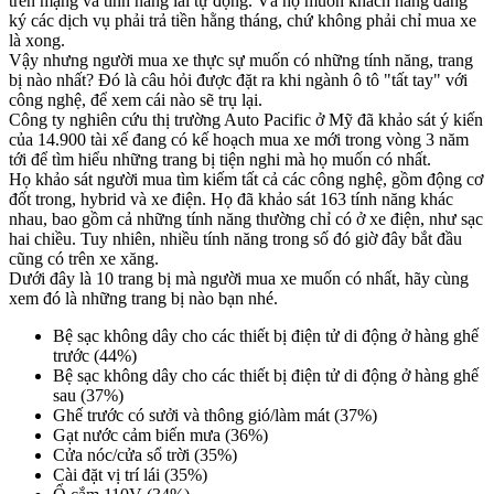
trên mạng và tính năng lái tự động. Và họ muốn khách hàng đăng
ký các dịch vụ phải trả tiền hằng tháng, chứ không phải chỉ mua xe
là xong.
Vậy nhưng người mua xe thực sự muốn có những tính năng, trang
bị nào nhất? Đó là câu hỏi được đặt ra khi ngành ô tô "tất tay" với
công nghệ, để xem cái nào sẽ trụ lại.
Công ty nghiên cứu thị trường Auto Pacific ở Mỹ đã khảo sát ý kiến
của 14.900 tài xế đang có kế hoạch mua xe mới trong vòng 3 năm
tới để tìm hiểu những trang bị tiện nghi mà họ muốn có nhất.
Họ khảo sát người mua tìm kiếm tất cả các công nghệ, gồm động cơ
đốt trong, hybrid và xe điện. Họ đã khảo sát 163 tính năng khác
nhau, bao gồm cả những tính năng thường chỉ có ở xe điện, như sạc
hai chiều. Tuy nhiên, nhiều tính năng trong số đó giờ đây bắt đầu
cũng có trên xe xăng.
Dưới đây là 10 trang bị mà người mua xe muốn có nhất, hãy cùng
xem đó là những trang bị nào bạn nhé.
Bệ sạc không dây cho các thiết bị điện tử di động ở hàng ghế
trước (44%)
Bệ sạc không dây cho các thiết bị điện tử di động ở hàng ghế
sau (37%)
Ghế trước có sưởi và thông gió/làm mát (37%)
Gạt nước cảm biến mưa (36%)
Cửa nóc/cửa sổ trời (35%)
Cài đặt vị trí lái (35%)