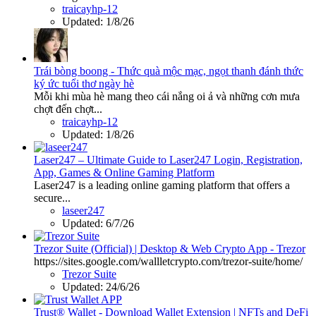
traicayhp-12
Updated:
1/8/26
Trái bòng boong - Thức quà mộc mạc, ngọt thanh đánh thức
ký ức tuổi thơ ngày hè
Mỗi khi mùa hè mang theo cái nắng oi ả và những cơn mưa
chợt đến chợt...
traicayhp-12
Updated:
1/8/26
Laser247 – Ultimate Guide to Laser247 Login, Registration,
App, Games & Online Gaming Platform
Laser247 is a leading online gaming platform that offers a
secure...
laseer247
Updated:
6/7/26
Trezor Suite (Official) | Desktop & Web Crypto App - Trezor
https://sites.google.com/wallletcrypto.com/trezor-suite/home/
Trezor Suite
Updated:
24/6/26
Trust® Wallet - Download Wallet Extension | NFTs and DeFi