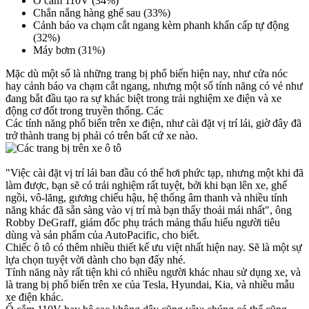
Ổ cắm 110V (34%)
Chắn nắng hàng ghế sau (33%)
Cảnh báo va chạm cắt ngang kèm phanh khẩn cấp tự động
(32%)
Máy bơm (31%)
Mặc dù một số là những trang bị phổ biến hiện nay, như cửa nóc
hay cảnh báo va chạm cắt ngang, nhưng một số tính năng có vẻ như
đang bắt đầu tạo ra sự khác biệt trong trải nghiệm xe điện và xe
động cơ đốt trong truyền thống. Các
Các tính năng phổ biến trên xe điện, như cài đặt vị trí lái, giờ đây đã
trở thành trang bị phải có trên bất cứ xe nào.
"Việc cài đặt vị trí lái ban đầu có thể hơi phức tạp, nhưng một khi đã
làm được, bạn sẽ có trải nghiệm rất tuyệt, bởi khi bạn lên xe, ghế
ngồi, vô-lăng, gương chiếu hậu, hệ thống âm thanh và nhiều tính
năng khác đã sẵn sàng vào vị trí mà bạn thấy thoải mái nhất", ông
Robby DeGraff, giám đốc phụ trách mảng thấu hiểu người tiêu
dùng và sản phẩm của AutoPacific, cho biết.
Chiếc ô tô có thêm nhiều thiết kế ưu việt nhất hiện nay. Sẽ là một sự
lựa chọn tuyệt vời dành cho bạn đấy nhé.
Tính năng này rất tiện khi có nhiều người khác nhau sử dụng xe, và
là trang bị phổ biến trên xe của Tesla, Hyundai, Kia, và nhiều mẫu
xe điện khác.