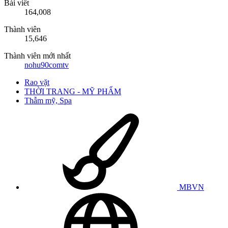
Bài viết
164,008
Thành viên
15,646
Thành viên mới nhất
nohu90comtv
Rao vặt
THỜI TRANG - MỸ PHẨM
Thẫm mỹ, Spa
MBVN