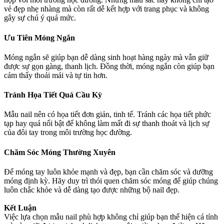
vẻ đẹp nhẹ nhàng mà còn rất dễ kết hợp với trang phục và không
gây sự chú ý quá mức.
Ưu Tiên Móng Ngắn
Móng ngắn sẽ giúp bạn dễ dàng sinh hoạt hàng ngày mà vẫn giữ
được sự gọn gàng, thanh lịch. Đồng thời, móng ngắn còn giúp bạn
cảm thấy thoải mái và tự tin hơn.
Tránh Họa Tiết Quá Cầu Kỳ
Mẫu nail nên có họa tiết đơn giản, tinh tế. Tránh các họa tiết phức
tạp hay quá nổi bật để không làm mất đi sự thanh thoát và lịch sự
của đôi tay trong môi trường học đường.
Chăm Sóc Móng Thường Xuyên
Để móng tay luôn khỏe mạnh và đẹp, bạn cần chăm sóc và dưỡng
móng định kỳ. Hãy duy trì thói quen chăm sóc móng để giúp chúng
luôn chắc khỏe và dễ dàng tạo được những bộ nail đẹp.
Kết Luận
Việc lựa chọn mẫu nail phù hợp không chỉ giúp bạn thể hiện cá tính