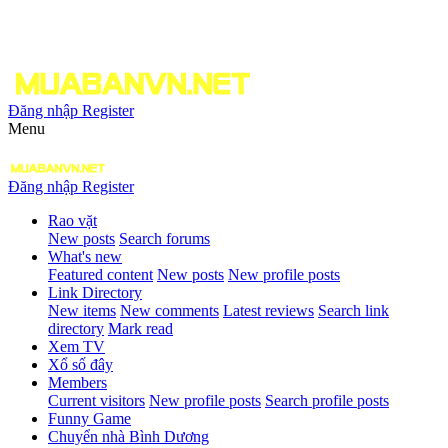
Đăng nhập
Register
Menu
Đăng nhập
Register
Rao vặt
New posts
Search forums
What's new
Featured content
New posts
New profile posts
Link Directory
New items
New comments
Latest reviews
Search link
directory
Mark read
Xem TV
Xổ số đây
Members
Current visitors
New profile posts
Search profile posts
Funny Game
Chuyển nhà Bình Dương