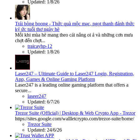
Updated:
1/8/26
Trái bòng boong - Thức quà mộc mạc, ngọt thanh đánh thức
ký ức tuổi thơ ngày hè
Mỗi khi mùa hè mang theo cái nắng oi ả và những cơn mưa
chợt đến chợt...
traicayhp-12
Updated:
1/8/26
Laser247 – Ultimate Guide to Laser247 Login, Registration,
App, Games & Online Gaming Platform
Laser247 is a leading online gaming platform that offers a
secure...
laseer247
Updated:
6/7/26
Trezor Suite (Official) | Desktop & Web Crypto App - Trezor
https://sites.google.com/wallletcrypto.com/trezor-suite/home/
Trezor Suite
Updated:
24/6/26