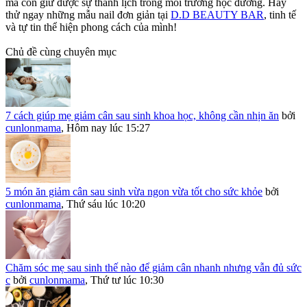
mà còn giữ được sự thanh lịch trong môi trường học đường. Hãy
thử ngay những mẫu nail đơn giản tại
D.D BEAUTY BAR
, tinh tế
và tự tin thể hiện phong cách của mình!
Chủ đề cùng chuyên mục
7 cách giúp mẹ giảm cân sau sinh khoa học, không cần nhịn ăn
bởi
cunlonmama
,
Hôm nay lúc 15:27
5 món ăn giảm cân sau sinh vừa ngon vừa tốt cho sức khỏe
bởi
cunlonmama
,
Thứ sáu lúc 10:20
Chăm sóc mẹ sau sinh thế nào để giảm cân nhanh nhưng vẫn đủ sức
c
bởi
cunlonmama
,
Thứ tư lúc 10:30