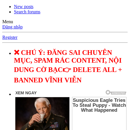
New posts
Search forums
Menu
Đăng nhập
Register
❌ CHÚ Ý: ĐĂNG SAI CHUYÊN
MỤC, SPAM RÁC CONTENT, NỘI
DUNG CỜ BẠC👉 DELETE ALL +
BANNED VĨNH VIỄN