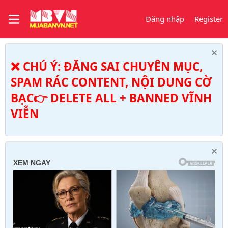
Đăng nhập
Register
❌ CHÚ Ý: ĐĂNG SAI CHUYÊN MỤC,
SPAM RÁC CONTENT, NỘI DUNG CỜ
BẠC👉 DELETE ALL + BANNED VĨNH
VIỄN