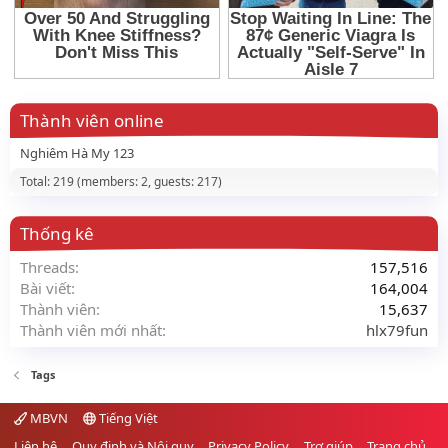
Thành viên online
Nghiêm Hà My 123
Total: 219 (members: 2, guests: 217)
Thống kê
Threads
157,516
Bài viết
164,004
Thành viên
15,637
Thành viên mới nhất
hlx79fun
Tags
MBVN
Tiếng Việt
Liên hệ
Quy định và Nội quy
Privacy Policy
Trợ giúp
Trang chủ