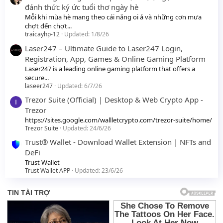
đánh thức ký ức tuổi thơ ngày hè
Mỗi khi mùa hè mang theo cái nắng oi ả và những cơn mưa
chợt đến chợt...
traicayhp-12
Updated:
1/8/26
Laser247 – Ultimate Guide to Laser247 Login,
Registration, App, Games & Online Gaming Platform
Laser247 is a leading online gaming platform that offers a
secure...
laseer247
Updated:
6/7/26
Trezor Suite (Official) | Desktop & Web Crypto App -
Trezor
https://sites.google.com/wallletcrypto.com/trezor-suite/home/
Trezor Suite
Updated:
24/6/26
Trust® Wallet - Download Wallet Extension | NFTs and
DeFi
Trust Wallet
Trust Wallet APP
Updated:
23/6/26