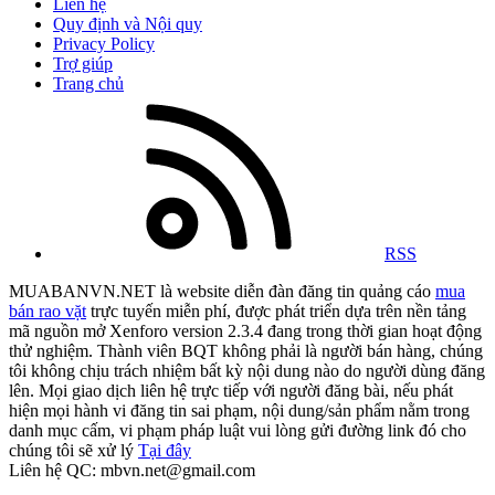
Liên hệ
Quy định và Nội quy
Privacy Policy
Trợ giúp
Trang chủ
RSS
MUABANVN.NET là website diễn đàn đăng tin quảng cáo
mua
bán rao vặt
trực tuyến miễn phí, được phát triển dựa trên nền tảng
mã nguồn mở Xenforo version 2.3.4 đang trong thời gian hoạt động
thử nghiệm. Thành viên BQT không phải là người bán hàng, chúng
tôi không chịu trách nhiệm bất kỳ nội dung nào do người dùng đăng
lên. Mọi giao dịch liên hệ trực tiếp với người đăng bài, nếu phát
hiện mọi hành vi đăng tin sai phạm, nội dung/sản phẩm nằm trong
danh mục cấm, vi phạm pháp luật vui lòng gửi đường link đó cho
chúng tôi sẽ xử lý
Tại đây
Liên hệ QC: mbvn.net@gmail.com