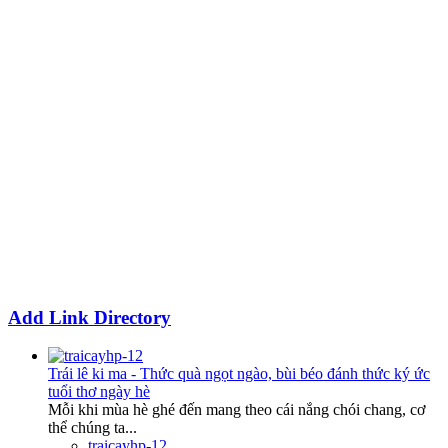
Add Link Directory
Trái lê ki ma - Thức quà ngọt ngào, bùi béo đánh thức ký ức
tuổi thơ ngày hè
Mỗi khi mùa hè ghé đến mang theo cái nắng chói chang, cơ
thể chúng ta...
traicayhp-12