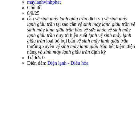
maylanhvinhphat
Chủ đề
8/9/25
cần
vệ
sinh
máy
lạnh
giấu
trần
dịch vụ
vệ
sinh
máy
lạnh
giấu
trần
tại sao cần
vệ
sinh
máy
lạnh
giấu
trần
vệ
sinh
máy
lạnh
giấu
trần
bảo
vệ
sức
khỏe
vệ
sinh
máy
lạnh
giấu
trần
duy trì hiệu suất
lạnh
vệ
sinh
máy
lạnh
giấu
trần
loại bỏ bụi bẩn
vệ
sinh
máy
lạnh
giấu
trần
thường xuyên
vệ
sinh
máy
lạnh
giấu
trần
tiết kiệm điện
năng
vệ
sinh
máy
lạnh
giấu
trần
định kỳ
Trả lời: 0
Diễn đàn:
Điện lạnh - Điều hòa