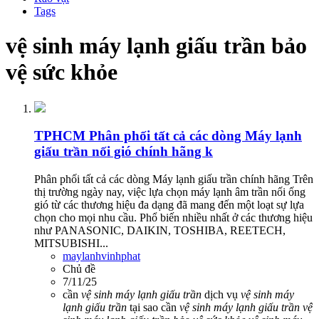
Tags
vệ sinh máy lạnh giấu trần bảo
vệ sức khỏe
TPHCM
Phân phối tất cả các dòng Máy lạnh
giấu trần nối gió chính hãng k
Phân phối tất cả các dòng Máy lạnh giấu trần chính hãng Trên
thị trường ngày nay, việc lựa chọn máy lạnh âm trần nối ống
gió từ các thương hiệu đa dạng đã mang đến một loạt sự lựa
chọn cho mọi nhu cầu. Phổ biến nhiều nhất ở các thương hiệu
như PANASONIC, DAIKIN, TOSHIBA, REETECH,
MITSUBISHI...
maylanhvinhphat
Chủ đề
7/11/25
cần
vệ
sinh
máy
lạnh
giấu
trần
dịch vụ
vệ
sinh
máy
lạnh
giấu
trần
tại sao cần
vệ
sinh
máy
lạnh
giấu
trần
vệ