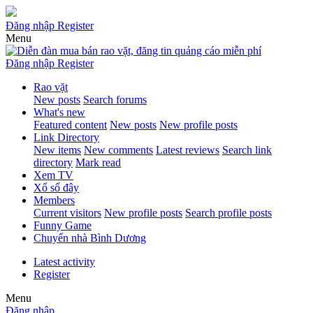
Đăng nhập
Register
Menu
Đăng nhập
Register
Rao vặt
New posts
Search forums
What's new
Featured content
New posts
New profile posts
Link Directory
New items
New comments
Latest reviews
Search link
directory
Mark read
Xem TV
Xổ số đây
Members
Current visitors
New profile posts
Search profile posts
Funny Game
Chuyển nhà Bình Dương
Latest activity
Register
Menu
Đăng nhập