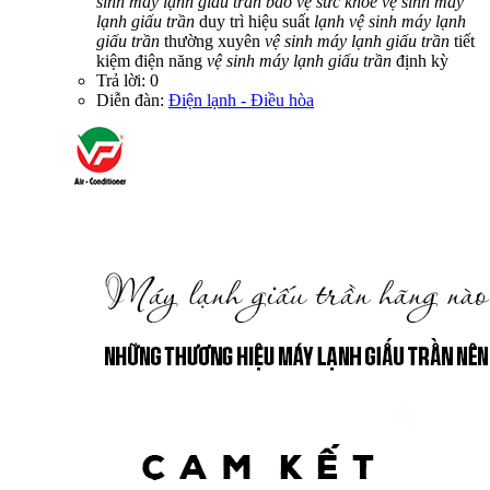
sinh
máy
lạnh
giấu
trần
bảo
vệ
sức
khỏe
vệ
sinh
máy
lạnh
giấu
trần
duy trì hiệu suất
lạnh
vệ
sinh
máy
lạnh
giấu
trần
thường xuyên
vệ
sinh
máy
lạnh
giấu
trần
tiết
kiệm điện năng
vệ
sinh
máy
lạnh
giấu
trần
định kỳ
Trả lời: 0
Diễn đàn:
Điện lạnh - Điều hòa