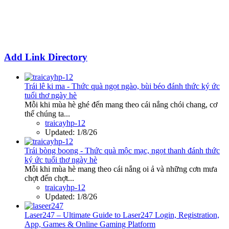
Add Link Directory
Trái lê ki ma - Thức quà ngọt ngào, bùi béo đánh thức ký ức
tuổi thơ ngày hè
Mỗi khi mùa hè ghé đến mang theo cái nắng chói chang, cơ
thể chúng ta...
traicayhp-12
Updated:
1/8/26
Trái bòng boong - Thức quà mộc mạc, ngọt thanh đánh thức
ký ức tuổi thơ ngày hè
Mỗi khi mùa hè mang theo cái nắng oi ả và những cơn mưa
chợt đến chợt...
traicayhp-12
Updated:
1/8/26
Laser247 – Ultimate Guide to Laser247 Login, Registration,
App, Games & Online Gaming Platform