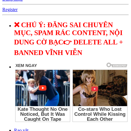
Register
❌ CHÚ Ý: ĐĂNG SAI CHUYÊN
MỤC, SPAM RÁC CONTENT, NỘI
DUNG CỜ BẠC👉 DELETE ALL +
BANNED VĨNH VIỄN
Rao vặt