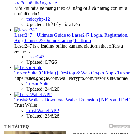
ký ức tuổi thơ ngày hè
Mỗi khi mùa hè mang theo cái nắng oi ả và những cơn mưa
chợt đến chợt...
traicayhp-12
Updated:
Thứ bảy lúc 21:46
Laser247 – Ultimate Guide to Laser247 Login, Registration,
App, Games & Online Gaming Platform
Laser247 is a leading online gaming platform that offers a
secure...
laseer247
Updated:
6/7/26
Trezor Suite (Official) | Desktop & Web Crypto App - Trezor
https://sites.google.com/wallletcrypto.com/trezor-suite/home/
Trezor Suite
Updated:
24/6/26
Trust® Wallet - Download Wallet Extension | NFTs and DeFi
Trust Wallet
Trust Wallet APP
Updated:
23/6/26