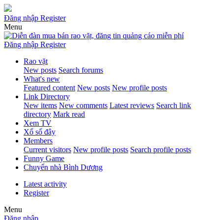
Đăng nhập
Register
Menu
Đăng nhập
Register
Rao vặt
New posts
Search forums
What's new
Featured content
New posts
New profile posts
Link Directory
New items
New comments
Latest reviews
Search link
directory
Mark read
Xem TV
Xổ số đây
Members
Current visitors
New profile posts
Search profile posts
Funny Game
Chuyển nhà Bình Dương
Latest activity
Register
Menu
Đăng nhập