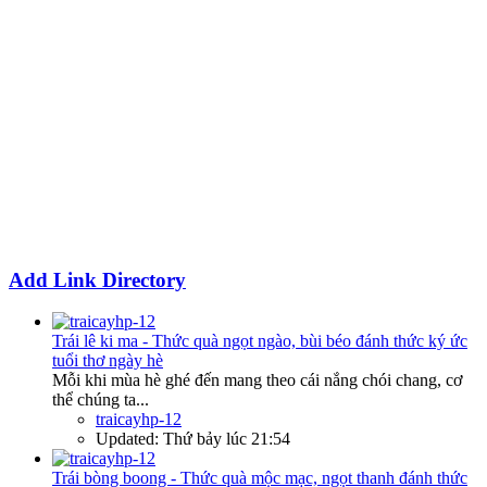
Add Link Directory
Trái lê ki ma - Thức quà ngọt ngào, bùi béo đánh thức ký ức
tuổi thơ ngày hè
Mỗi khi mùa hè ghé đến mang theo cái nắng chói chang, cơ
thể chúng ta...
traicayhp-12
Updated:
Thứ bảy lúc 21:54
Trái bòng boong - Thức quà mộc mạc, ngọt thanh đánh thức