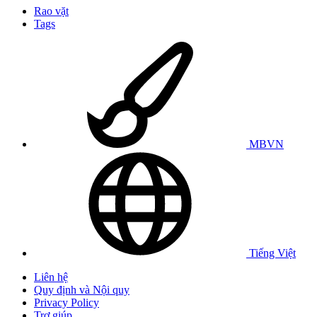
Rao vặt
Tags
MBVN
Tiếng Việt
Liên hệ
Quy định và Nội quy
Privacy Policy
Trợ giúp