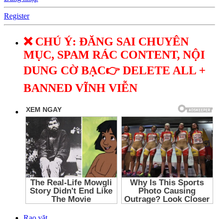
Register
❌ CHÚ Ý: ĐĂNG SAI CHUYÊN
MỤC, SPAM RÁC CONTENT, NỘI
DUNG CỜ BẠC👉 DELETE ALL +
BANNED VĨNH VIỄN
Rao vặt