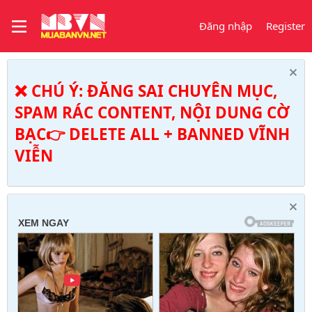
Đăng nhập
Register
❌ CHÚ Ý: ĐĂNG SAI CHUYÊN MỤC,
SPAM RÁC CONTENT, NỘI DUNG CỜ
BẠC👉 DELETE ALL + BANNED VĨNH
VIỄN