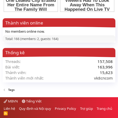
Thành viên online
No members online now.
Total: 166 (members: 2, guests: 164)
Thống kê
Threads
157,508
Bài viết
163,996
Thành viên
15,623
Thành viên mới nhất
vk8cncom
Tags
MBVN
Tiếng Việt
Liên hệ
Quy định và Nội quy
Privacy Policy
Trợ giúp
Trang chủ
R
S