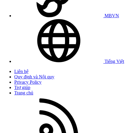
MBVN
Tiếng Việt
Liên hệ
Quy định và Nội quy
Privacy Policy
Trợ giúp
Trang chủ