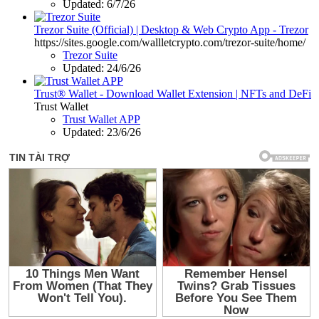
Updated:
6/7/26
Trezor Suite (Official) | Desktop & Web Crypto App - Trezor
https://sites.google.com/wallletcrypto.com/trezor-suite/home/
Trezor Suite
Updated:
24/6/26
Trust® Wallet - Download Wallet Extension | NFTs and DeFi
Trust Wallet
Trust Wallet APP
Updated:
23/6/26