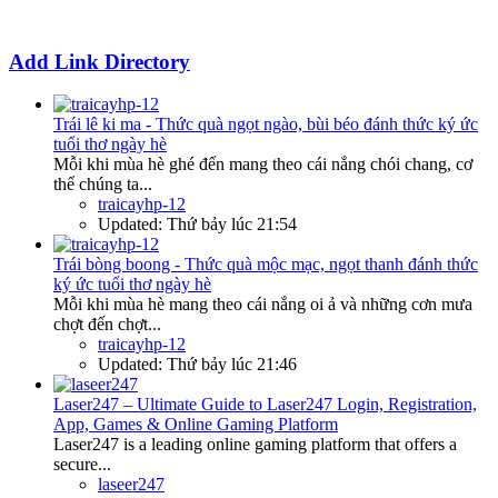
Add Link Directory
Trái lê ki ma - Thức quà ngọt ngào, bùi béo đánh thức ký ức
tuổi thơ ngày hè
Mỗi khi mùa hè ghé đến mang theo cái nắng chói chang, cơ
thể chúng ta...
traicayhp-12
Updated:
Thứ bảy lúc 21:54
Trái bòng boong - Thức quà mộc mạc, ngọt thanh đánh thức
ký ức tuổi thơ ngày hè
Mỗi khi mùa hè mang theo cái nắng oi ả và những cơn mưa
chợt đến chợt...
traicayhp-12
Updated:
Thứ bảy lúc 21:46
Laser247 – Ultimate Guide to Laser247 Login, Registration,
App, Games & Online Gaming Platform
Laser247 is a leading online gaming platform that offers a
secure...
laseer247