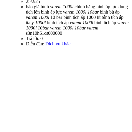
25/2/25
báo giá bình
varem
1000l
chính hãng
bình áp lực dung
tích lớn
bình áp lực
varem
1000l
10bar
bình bù áp
varem
1000l
10 bar
bình tích áp 1000 lít
bình tích áp
italy
1000l
bình tích áp
varem
1000l
bình tích áp
varem
1000l
10bar
varem
1000l
10bar
varem
s3n10h61cs000000
Trả lời: 0
Diễn đàn:
Dịch vụ khác