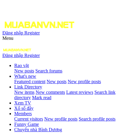
Đăng nhập
Register
Menu
Đăng nhập
Register
Rao vặt
New posts
Search forums
What's new
Featured content
New posts
New profile posts
Link Directory
New items
New comments
Latest reviews
Search link
directory
Mark read
Xem TV
Xổ số đây
Members
Current visitors
New profile posts
Search profile posts
Funny Game
Chuyển nhà Bình Dương