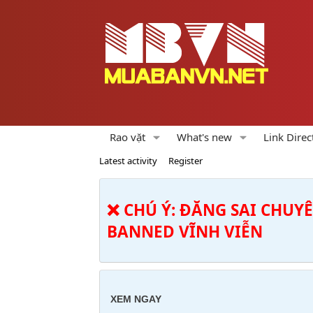
Rao vặt
What's new
Link Direc
Latest activity
Register
❌ CHÚ Ý: ĐĂNG SAI CHUY
BANNED VĨNH VIỄN