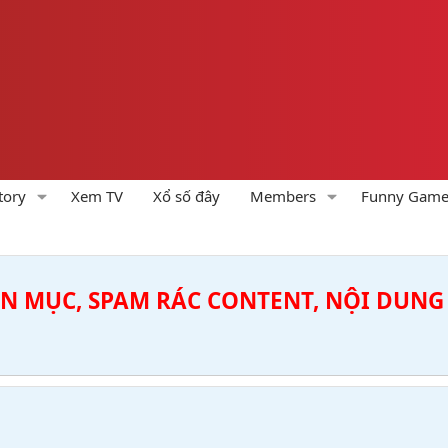
tory
Xem TV
Xổ số đây
Members
Funny Gam
ÊN MỤC, SPAM RÁC CONTENT, NỘI DUNG 