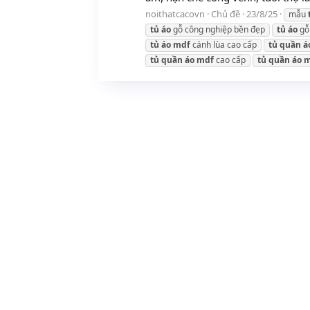
noithatcacovn
Chủ đề
23/8/25
mẫu
tủ
áo
gỗ công nghiệp bền đẹp
tủ
áo
gỗ
tủ
áo
mdf
cánh lùa cao cấp
tủ
quần
á
tủ
quần
áo
mdf
cao cấp
tủ
quần
áo
m