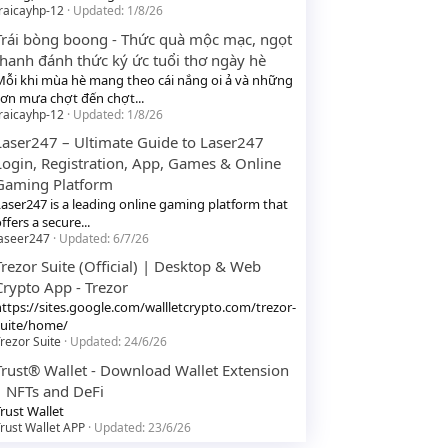
raicayhp-12
Updated:
1/8/26
Trái bòng boong - Thức quà mộc mạc, ngọt
thanh đánh thức ký ức tuổi thơ ngày hè
Mỗi khi mùa hè mang theo cái nắng oi ả và những
cơn mưa chợt đến chợt...
raicayhp-12
Updated:
1/8/26
Laser247 – Ultimate Guide to Laser247
Login, Registration, App, Games & Online
Gaming Platform
Laser247 is a leading online gaming platform that
ffers a secure...
laseer247
Updated:
6/7/26
Trezor Suite (Official) | Desktop & Web
Crypto App - Trezor
https://sites.google.com/wallletcrypto.com/trezor-
suite/home/
rezor Suite
Updated:
24/6/26
Trust® Wallet - Download Wallet Extension
| NFTs and DeFi
rust Wallet
rust Wallet APP
Updated:
23/6/26