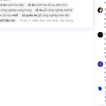
t
tủ
áo
cánh lùa đẹp
tủ
áo
cánh lùa tối ưu diện tích
 công nghiệp sang trọng
tủ
áo
gỗ công nghiệp tal036
o
cửa lùa
mdf
tủ
quần
áo
gỗ công nghiệp hiện đại
Trả lời: 0
Diễn đàn:
Nội thất, Xây dựng
df
tiện
ích
t
o
T
T
T