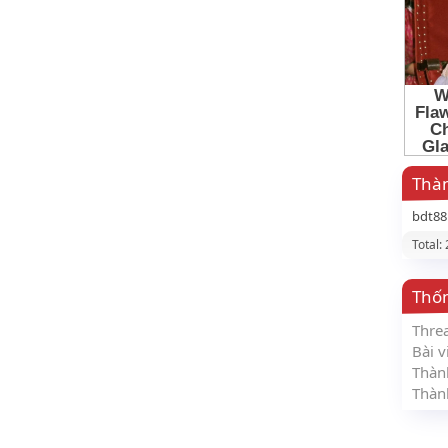
Thàn
bdt8
Total:
Thố
Thre
Bài v
Thàn
Thàn