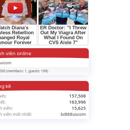
h viên online
8uscom
 200 (members: 1, guests: 199)
ng kê
ads
157,508
iết
163,996
h viên
15,625
h viên mới nhất
bdt88uscom