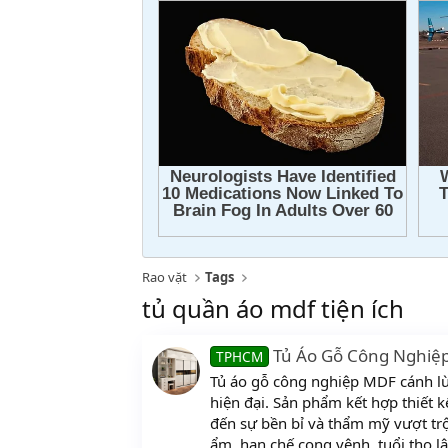
Rao vặt
Tags
tủ quần áo mdf tiện ích
Tủ Áo Gỗ Công Nghiệ
TPHCM
Tủ áo gỗ công nghiệp MDF cánh lù
hiện đại. Sản phẩm kết hợp thiết k
đến sự bền bỉ và thẩm mỹ vượt tr
ẩm, hạn chế cong vênh, tuổi thọ lâu