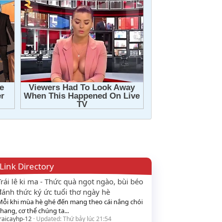
Link Directory
Trái lê ki ma - Thức quà ngọt ngào, bùi béo
đánh thức ký ức tuổi thơ ngày hè
Mỗi khi mùa hè ghé đến mang theo cái nắng chói
hang, cơ thể chúng ta...
raicayhp-12
Updated:
Thứ bảy lúc 21:54