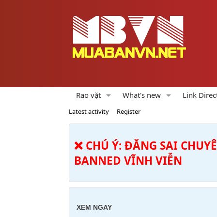
Rao vặt
What's new
Link Direc
Latest activity
Register
❌ CHÚ Ý: ĐĂNG SAI CHUY
BANNED VĨNH VIỄN