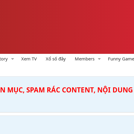
tory
Xem TV
Xổ số đây
Members
Funny Gam
ÊN MỤC, SPAM RÁC CONTENT, NỘI DUNG 