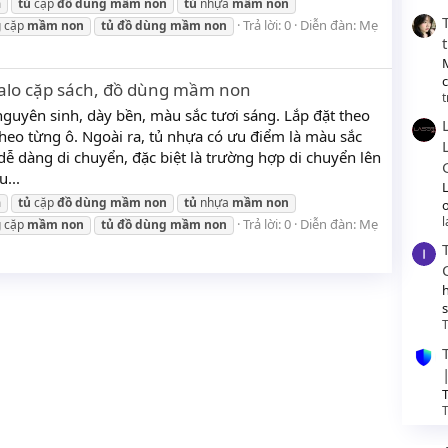
m
tủ
cặp
đồ
dùng
mầm
non
tủ
nhựa
mầm
non
Trả lời: 0
Diễn đàn:
Mẹ
 cặp
mầm
non
tủ
đồ
dùng
mầm
non
alo cặp sách, đồ dùng mầm non
t
nguyên sinh, dày bền, màu sắc tươi sáng. Lắp đặt theo
theo từng ô. Ngoài ra, tủ nhựa có ưu điểm là màu sắc
dễ dàng di chuyển, đặc biệt là trường hợp di chuyển lên
...
m
tủ
cặp
đồ
dùng
mầm
non
tủ
nhựa
mầm
non
o
Trả lời: 0
Diễn đàn:
Mẹ
 cặp
mầm
non
tủ
đồ
dùng
mầm
non
T
T
T