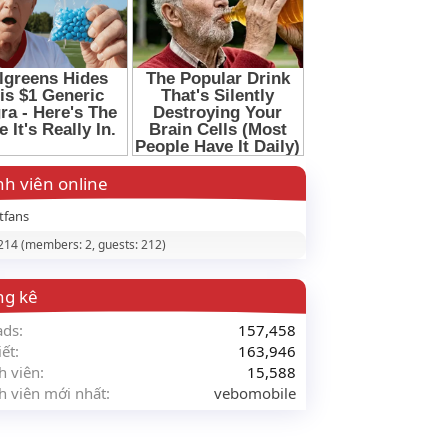
h viên online
tfans
 214 (members: 2, guests: 212)
ng kê
ads
157,458
iết
163,946
h viên
15,588
h viên mới nhất
vebomobile