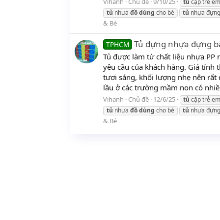
Vihanh
Chủ đề
9/10/25
tủ
cặp trẻ e
tủ
nhựa
đồ
dùng
cho bé
tủ
nhựa đựng
& Bé
Tủ đựng nhựa đựng b
TPHCM
Tủ được làm từ chất liệu nhựa PP 
yêu cầu của khách hàng. Giá tính 
tươi sáng, khối lượng nhẹ nên rất 
lầu ở các trường mầm non có nhiều
Vihanh
Chủ đề
12/6/25
tủ
cặp trẻ e
tủ
nhựa
đồ
dùng
cho bé
tủ
nhựa đựng
& Bé