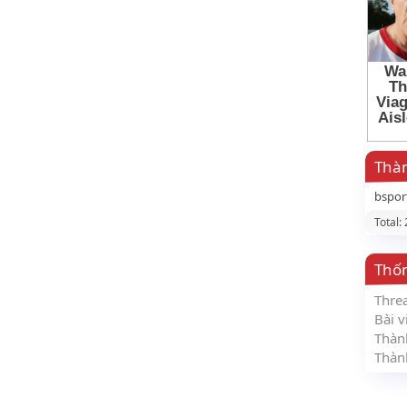
Thàn
bspor
Total:
Thố
Thre
Bài v
Thàn
Thàn