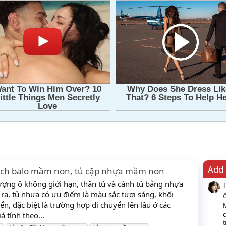
Add 
ách balo mầm non, tủ cặp nhựa mầm non
ượng ô không giới hạn, thân tủ và cánh tủ bằng nhựa
ra, tủ nhựa có ưu điểm là màu sắc tươi sáng, khối
n, đặc biệt là trường hợp di chuyển lên lầu ở các
c
 tính theo...
t