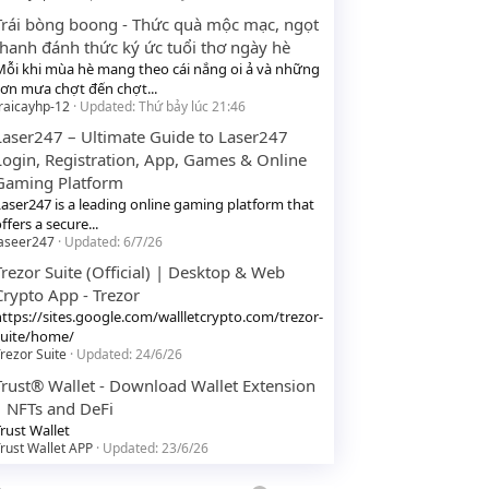
Trái bòng boong - Thức quà mộc mạc, ngọt
thanh đánh thức ký ức tuổi thơ ngày hè
Mỗi khi mùa hè mang theo cái nắng oi ả và những
cơn mưa chợt đến chợt...
raicayhp-12
Updated:
Thứ bảy lúc 21:46
Laser247 – Ultimate Guide to Laser247
Login, Registration, App, Games & Online
Gaming Platform
Laser247 is a leading online gaming platform that
ffers a secure...
laseer247
Updated:
6/7/26
Trezor Suite (Official) | Desktop & Web
Crypto App - Trezor
https://sites.google.com/wallletcrypto.com/trezor-
suite/home/
rezor Suite
Updated:
24/6/26
Trust® Wallet - Download Wallet Extension
| NFTs and DeFi
rust Wallet
rust Wallet APP
Updated:
23/6/26