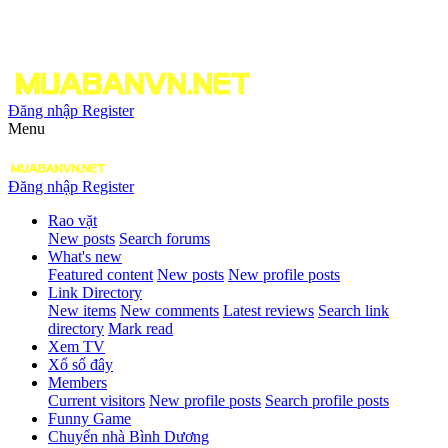
Đăng nhập
Register
Menu
Đăng nhập
Register
Rao vặt
New posts
Search forums
What's new
Featured content
New posts
New profile posts
Link Directory
New items
New comments
Latest reviews
Search link
directory
Mark read
Xem TV
Xổ số đây
Members
Current visitors
New profile posts
Search profile posts
Funny Game
Chuyển nhà Bình Dương