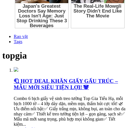
Rao vặt
Tags
topgia
🧻 HOT DEAL KHĂN GIẤY GẤU TRÚC –
MẪU MỚI SIÊU TIỆN LỢI! 🐼
Combo 6 bịch giấy vệ sinh treo tường Top Gia Tiểu Hạ, mỗi
bịch 1000 tờ – 4 lớp dày dặn, mềm mịn, thấm hút cực tốt! 🌿
Ưu điểm nổi bật:✅ Giấy trắng mịn, không bụi, an toàn cho da
nhạy cảm✅ Thiết kế treo tường tiện lợi – gọn gàng, sạch sẽ✅
Mẫu mã mới sang trọng, phù hợp mọi không gian✅ Tiết
kiệm...