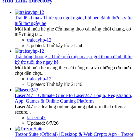
Add Link Directory
Trái lê ki ma - Thức quà ngọt ngào, bùi béo đánh thức ký ức
tuổi thơ ngày hè
Mỗi khi mùa hè ghé đến mang theo cái nắng chói chang, cơ
thể chúng ta...
traicayhp-12
Updated:
Thứ bảy lúc 21:54
Trái bòng boong - Thức quà mộc mạc, ngọt thanh đánh thức
ký ức tuổi thơ ngày hè
Mỗi khi mùa hè mang theo cái nắng oi ả và những cơn mưa
chợt đến chợt...
traicayhp-12
Updated:
Thứ bảy lúc 21:46
Laser247 – Ultimate Guide to Laser247 Login, Registration,
App, Games & Online Gaming Platform
Laser247 is a leading online gaming platform that offers a
secure...
laseer247
Updated:
6/7/26
Trezor Suite (Official) | Desktop & Web Crypto App - Trezor