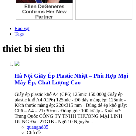
Rao vặt
Tags
thiet bi sieu thi
Hà Nội
Giấy Ép Plastic Nhiệt – Phù Hợp Mọi
Máy Ép, Chất Lượng Cao
Giấy ép plastic khổ A4 (CP6) 125mic 150.000₫ Giấy ép
plastic khổ A4 (CP6) 125mic - Độ dày màng ép: 125mic -
Kích thước màng ép: 220x315 mm - Dùng để ép khổ giấy:
CP6 – A4 – 21x30cm - Đóng gói: 100 tờ/tập - Xuất xứ:
Trung Quốc CÔNG TY TNHH THƯƠNG MẠI LINH
DUNG Đ/c: 27G1B - Ngõ 10 Nguyên...
quangnd85
Chủ đề