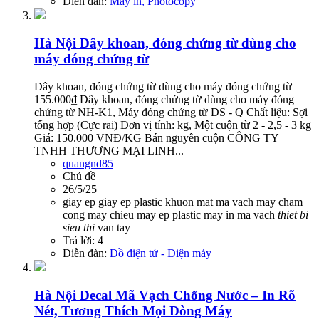
Diễn đàn:
Máy in, Photocopy
Hà Nội
Dây khoan, đóng chứng từ dùng cho
máy đóng chứng từ
Dây khoan, đóng chứng từ dùng cho máy đóng chứng từ
155.000₫ Dây khoan, đóng chứng từ dùng cho máy đóng
chứng từ NH-K1, Máy đóng chứng từ DS - Q Chất liệu: Sợi
tổng hợp (Cực rai) Đơn vị tính: kg, Một cuộn từ 2 - 2,5 - 3 kg
Giá: 150.000 VNĐ/KG Bán nguyên cuộn CÔNG TY
TNHH THƯƠNG MẠI LINH...
quangnd85
Chủ đề
26/5/25
giay ep
giay ep plastic
khuon mat
ma vach
may cham
cong
may chieu
may ep plastic
may in ma vach
thiet
bi
sieu
thi
van tay
Trả lời: 4
Diễn đàn:
Đồ điện tử - Điện máy
Hà Nội
Decal Mã Vạch Chống Nước – In Rõ
Nét, Tương Thích Mọi Dòng Máy