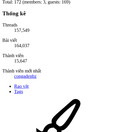
Total: 172 (members: 3, guests: 169)
Thống kê
Threads
157,549
Bài viết
164,037
Thành viên
15,647
Thành viên mới nhất
congadenbz
Rao vặt
Tags