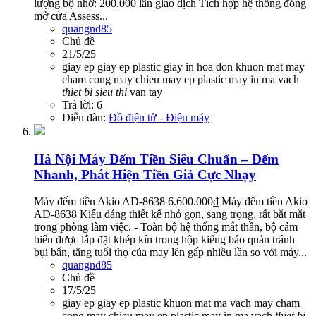
lượng bộ nhớ: 200.000 lần giao dịch Tích hợp hệ thống đóng
mở cửa Assess...
quangnd85
Chủ đề
21/5/25
giay ep
giay ep plastic
giay in hoa don
khuon mat
may
cham cong
may chieu
may ep plastic
may in ma vach
thiet
bi
sieu
thi
van tay
Trả lời: 6
Diễn đàn:
Đồ điện tử - Điện máy
Hà Nội
Máy Đếm Tiền Siêu Chuẩn – Đếm
Nhanh, Phát Hiện Tiền Giả Cực Nhạy
Máy đếm tiền Akio AD-8638 6.600.000₫ Máy đếm tiền Akio
AD-8638 Kiểu dáng thiết kế nhỏ gọn, sang trọng, rất bắt mắt
trong phòng làm việc. - Toàn bộ hệ thống mắt thần, bộ cảm
biến được lắp đặt khép kín trong hộp kiếng bảo quản tránh
bụi bẩn, tăng tuổi thọ của may lên gấp nhiều lần so với máy...
quangnd85
Chủ đề
17/5/25
giay ep
giay ep plastic
khuon mat
ma vach
may cham
cong
may chieu
may ep plastic
may in ma vach
thiet
bi