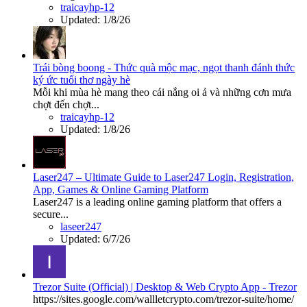
traicayhp-12
Updated:
1/8/26
Trái bòng boong - Thức quà mộc mạc, ngọt thanh đánh thức
ký ức tuổi thơ ngày hè
Mỗi khi mùa hè mang theo cái nắng oi ả và những cơn mưa
chợt đến chợt...
traicayhp-12
Updated:
1/8/26
Laser247 – Ultimate Guide to Laser247 Login, Registration,
App, Games & Online Gaming Platform
Laser247 is a leading online gaming platform that offers a
secure...
laseer247
Updated:
6/7/26
Trezor Suite (Official) | Desktop & Web Crypto App - Trezor
https://sites.google.com/wallletcrypto.com/trezor-suite/home/