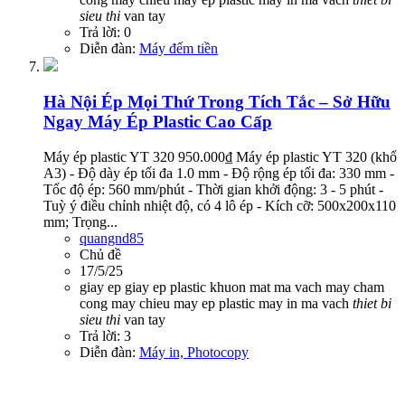
sieu
thi
van tay
Trả lời: 0
Diễn đàn:
Máy đếm tiền
Hà Nội
Ép Mọi Thứ Trong Tích Tắc – Sở Hữu
Ngay Máy Ép Plastic Cao Cấp
Máy ép plastic YT 320 950.000₫ Máy ép plastic YT 320 (khổ
A3) - Độ dày ép tối đa 1.0 mm - Độ rộng ép tối đa: 330 mm -
Tốc độ ép: 560 mm/phút - Thời gian khởi động: 3 - 5 phút -
Tuỳ ý điều chỉnh nhiệt độ, có 4 lô ép - Kích cỡ: 500x200x110
mm; Trọng...
quangnd85
Chủ đề
17/5/25
giay ep
giay ep plastic
khuon mat
ma vach
may cham
cong
may chieu
may ep plastic
may in ma vach
thiet
bi
sieu
thi
van tay
Trả lời: 3
Diễn đàn:
Máy in, Photocopy