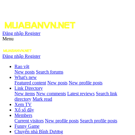
Đăng nhập
Register
Menu
Đăng nhập
Register
Rao vặt
New posts
Search forums
What's new
Featured content
New posts
New profile posts
Link Directory
New items
New comments
Latest reviews
Search link
directory
Mark read
Xem TV
Xổ số đây
Members
Current visitors
New profile posts
Search profile posts
Funny Game
Chuyển nhà Bình Dương