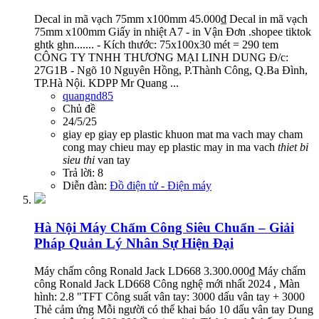
Decal in mã vạch 75mm x100mm 45.000₫ Decal in mã vạch
75mm x100mm Giấy in nhiệt A7 - in Vận Đơn .shopee tiktok
ghtk ghn....... - Kích thước: 75x100x30 mét = 290 tem
CÔNG TY TNHH THƯƠNG MẠI LINH DUNG Đ/c:
27G1B - Ngõ 10 Nguyên Hồng, P.Thành Công, Q.Ba Đình,
TP.Hà Nội. KDPP Mr Quang ...
quangnd85
Chủ đề
24/5/25
giay ep
giay ep plastic
khuon mat
ma vach
may cham
cong
may chieu
may ep plastic
may in ma vach
thiet
bi
sieu
thi
van tay
Trả lời: 8
Diễn đàn:
Đồ điện tử - Điện máy
Hà Nội
Máy Chấm Công Siêu Chuẩn – Giải
Pháp Quản Lý Nhân Sự Hiện Đại
Máy chấm công Ronald Jack LD668 3.300.000₫ Máy chấm
công Ronald Jack LD668 Công nghệ mới nhất 2024 , Màn
hình: 2.8 "TFT Công suất vân tay: 3000 dấu vân tay + 3000
Thẻ cảm ứng Mỗi người có thể khai báo 10 dấu vân tay Dung