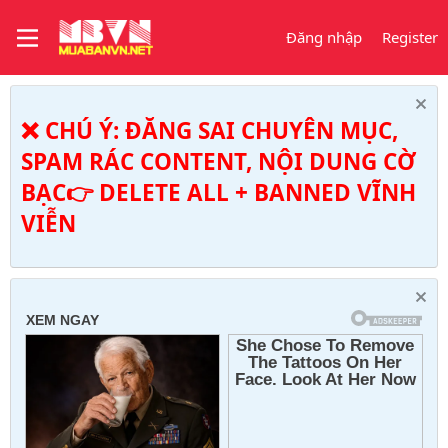
Đăng nhập
Register
❌ CHÚ Ý: ĐĂNG SAI CHUYÊN MỤC,
SPAM RÁC CONTENT, NỘI DUNG CỜ
BẠC👉 DELETE ALL + BANNED VĨNH
VIỄN