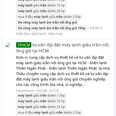
máy
lạnh
giấu
trần
daikin 10 hp
máy
lạnh
giấu
trần
daikin 20 hp
mua ở đâu
máy
lạnh
giấu
trần
daikin 2.5hp
thi
công
máy
lạnh
âm
trần
nối
ống
gió
Trả lời: 0
thi
công
máy
lạnh
âm
trần
nối
ống
gió
15hp
Diễn đàn:
Điện lạnh - Điều hòa
tư vấn lắp đặt máy lạnh giấu trần nối
TPHCM
ống gió tại HCM
Đơn vị cung cấp dịch vụ thiết kế và tư vấn lắp đặt
máy lạnh giấu trần nối ống gió tại HCM - Điện lạnh
Thiên Ngân Phát - Điện lạnh Thiên Ngân Phát: là nhà
Thầu chuyên cung cấp dịch vụ thiết kế và tư vấn lắp
đặt máy lạnh giấu trần nối ống gió chuyên nghiệp
cho các công trình tòa nhà, xí nghiệp...
tranthibinh
Chủ đề
2/7/25
máy
lạnh
giấu
trần
daikin 1.5hp
máy
lạnh
giấu
trần
daikin 10 hp
máy
lạnh
giấu
trần
daikin 20 hp
mua ở đâu
máy
lạnh
giấu
trần
daikin 2.5hp