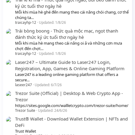
ký ức tuổi thơ ngày hè
Mỗi khi mùa hè ghé đến mang theo cái nắng chói chang, cơ thể
chúng ta...
traicayhp-12
Updated:
1/8/26
Trái bòng boong - Thức quà mộc mạc, ngọt thanh
đánh thức ký ức tuổi thơ ngày hè
Mỗi khi mùa hè mang theo cái nắng oi ả và những cơn mưa
chợt đến chợt...
traicayhp-12
Updated:
1/8/26
Laser247 – Ultimate Guide to Laser247 Login,
Registration, App, Games & Online Gaming Platform
Laser247 is a leading online gaming platform that offers a
secure...
laseer247
Updated:
6/7/26
Trezor Suite (Official) | Desktop & Web Crypto App -
Trezor
https://sites.google.com/wallletcrypto.com/trezor-suite/home/
Trezor Suite
Updated:
24/6/26
Trust® Wallet - Download Wallet Extension | NFTs and
DeFi
Trust Wallet