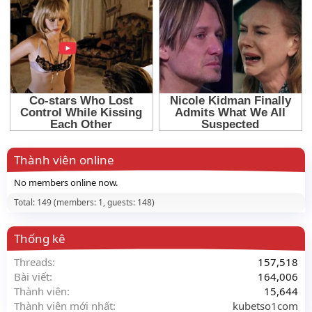
Thành viên online
No members online now.
Total: 149 (members: 1, guests: 148)
Thống kê
Threads
157,518
Bài viết
164,006
Thành viên
15,644
Thành viên mới nhất
kubetso1com