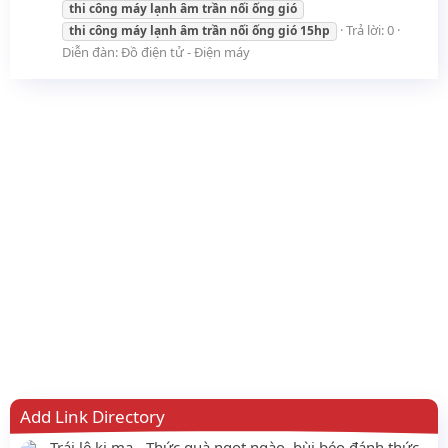
thi
công
máy
lạnh
âm
trần
nối
ống
gió
Trả lời: 0
thi
công
máy
lạnh
âm
trần
nối
ống
gió
15hp
Diễn đàn:
Đồ điện tử - Điện máy
Add Link Directory
Trái lê ki ma - Thức quà ngọt ngào, bùi béo đánh thức