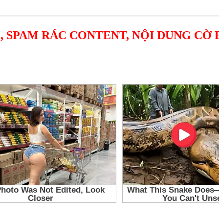
, SPAM RÁC CONTENT, NỘI DUNG CỜ 