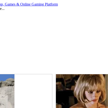
 App, Games & Online Gaming Platform
e...