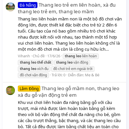
Thang leo trẻ em liên hoàn, xà đu
Đà Nẵng
thang leo trẻ em, thang leo mầm
Thang leo liên hoàn mầm non là một bộ đồ chơi vận
động lớn, được thiết kế đặc biệt cho trẻ từ 2 đến 6
tuổi. Cấu tạo của nó bao gồm nhiều trò chơi khác
nhau được kết nối với nhau, tạo thành một tổ hợp
vui chơi liên hoàn. Thang leo liên hoàn không chỉ là
một món đồ chơi mà còn là công cụ hữu ích...
Vihanh
Chủ đề
17/6/26
thang
leo
liên hoàn
thang
leo
thể
chất
thang
leo
vận động
thang
leo
xích đu
đồ chơi trẻ em ngoài trời
Trả lời: 0
Diễn đàn:
Mẹ & Bé
đồ chơi vận động
Thang leo gỗ mầm non, thang leo
Lâm Đồng
xà đu gỗ vận động trẻ em
Khu vui chơi liên hoàn đa năng bằng gỗ với cầu
trượt, mái nhà được làm hoàn toàn bằng gỗ kèm
theo với bộ vận động thể chất đa năng cho bé, gồm
các cầu trượt thẳng, bậc thang, và các thang leo cầu
bò. Tất cả đều được làm bằng chất liệu an toàn cho