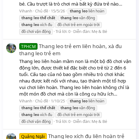
bé. Cầu trượt là trò chơi mà bất kỳ đứa trẻ nào...
Vihanh
Chủ đề
15/5/26
thang
leo
liên hoàn
thang
leo
thể
chất
thang
leo
vận động
thang
leo
xích đu
đồ chơi trẻ em ngoài trời
Trả lời: 0
Diễn đàn:
Mẹ & Bé
đồ chơi vận động
Thang leo trẻ em liên hoàn, xà đu
TPHCM
thang leo trẻ em
Thang leo liên hoàn mầm non là một bộ đồ chơi vận
động lớn, được thiết kế đặc biệt cho trẻ từ 2 đến 6
tuổi. Cấu tạo của nó bao gồm nhiều trò chơi khác
nhau được kết nối với nhau, tạo thành một tổ hợp
vui chơi liên hoàn. Thang leo liên hoàn không chỉ là
một món đồ chơi mà còn là công cụ hữu ích...
Vihanh
Chủ đề
1/10/25
thang
leo
liên hoàn
thang
leo
thể
chất
thang
leo
vận động
thang
leo
xích đu
đồ chơi trẻ em ngoài trời
Trả lời: 0
Diễn đàn:
Mẹ & Bé
đồ chơi vận động
Thang leo xích đu liên hoàn trẻ
Quảng Ngãi