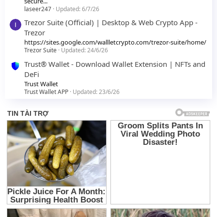
secure...
laseer247
Updated:
6/7/26
Trezor Suite (Official) | Desktop & Web Crypto App -
Trezor
https://sites.google.com/wallletcrypto.com/trezor-suite/home/
Trezor Suite
Updated:
24/6/26
Trust® Wallet - Download Wallet Extension | NFTs and
DeFi
Trust Wallet
Trust Wallet APP
Updated:
23/6/26