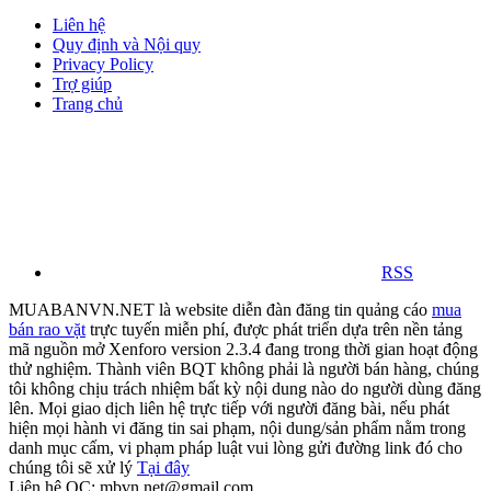
Liên hệ
Quy định và Nội quy
Privacy Policy
Trợ giúp
Trang chủ
RSS
MUABANVN.NET là website diễn đàn đăng tin quảng cáo
mua
bán rao vặt
trực tuyến miễn phí, được phát triển dựa trên nền tảng
mã nguồn mở Xenforo version 2.3.4 đang trong thời gian hoạt động
thử nghiệm. Thành viên BQT không phải là người bán hàng, chúng
tôi không chịu trách nhiệm bất kỳ nội dung nào do người dùng đăng
lên. Mọi giao dịch liên hệ trực tiếp với người đăng bài, nếu phát
hiện mọi hành vi đăng tin sai phạm, nội dung/sản phẩm nằm trong
danh mục cấm, vi phạm pháp luật vui lòng gửi đường link đó cho
chúng tôi sẽ xử lý
Tại đây
Liên hệ QC: mbvn.net@gmail.com