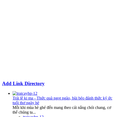
Add Link Directory
Trái lê ki ma - Thức quà ngọt ngào, bùi béo đánh thức ký ức
tuổi thơ ngày hè
Mỗi khi mùa hè ghé đến mang theo cái nắng chói chang, cơ
thể chúng ta...
traicayhp-12