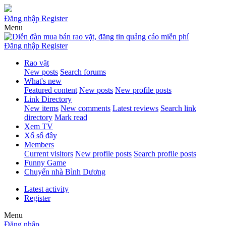
Đăng nhập
Register
Menu
Đăng nhập
Register
Rao vặt
New posts
Search forums
What's new
Featured content
New posts
New profile posts
Link Directory
New items
New comments
Latest reviews
Search link
directory
Mark read
Xem TV
Xổ số đây
Members
Current visitors
New profile posts
Search profile posts
Funny Game
Chuyển nhà Bình Dương
Latest activity
Register
Menu
Đăng nhập