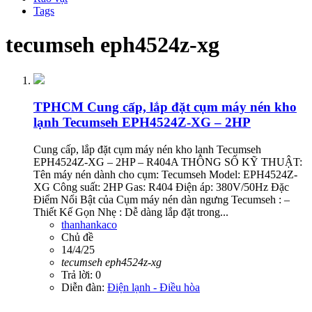
Tags
tecumseh eph4524z-xg
TPHCM
Cung cấp, lắp đặt cụm máy nén kho
lạnh Tecumseh EPH4524Z-XG – 2HP
Cung cấp, lắp đặt cụm máy nén kho lạnh Tecumseh
EPH4524Z-XG – 2HP – R404A THÔNG SỐ KỸ THUẬT:
Tên máy nén dành cho cụm: Tecumseh Model: EPH4524Z-
XG Công suất: 2HP Gas: R404 Điện áp: 380V/50Hz Đặc
Điểm Nổi Bật của Cụm máy nén dàn ngưng Tecumseh : –
Thiết Kế Gọn Nhẹ : Dễ dàng lắp đặt trong...
thanhankaco
Chủ đề
14/4/25
tecumseh
eph4524z-xg
Trả lời: 0
Diễn đàn:
Điện lạnh - Điều hòa