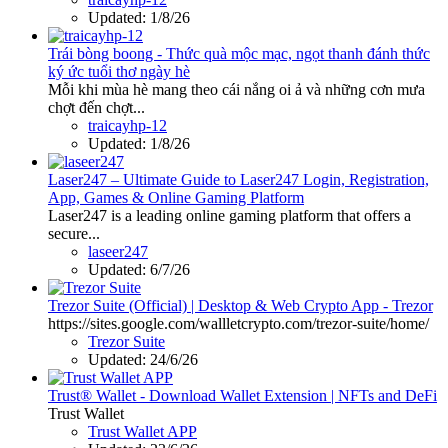
Updated:
1/8/26
Trái bòng boong - Thức quà mộc mạc, ngọt thanh đánh thức
ký ức tuổi thơ ngày hè
Mỗi khi mùa hè mang theo cái nắng oi ả và những cơn mưa
chợt đến chợt...
traicayhp-12
Updated:
1/8/26
Laser247 – Ultimate Guide to Laser247 Login, Registration,
App, Games & Online Gaming Platform
Laser247 is a leading online gaming platform that offers a
secure...
laseer247
Updated:
6/7/26
Trezor Suite (Official) | Desktop & Web Crypto App - Trezor
https://sites.google.com/wallletcrypto.com/trezor-suite/home/
Trezor Suite
Updated:
24/6/26
Trust® Wallet - Download Wallet Extension | NFTs and DeFi
Trust Wallet
Trust Wallet APP