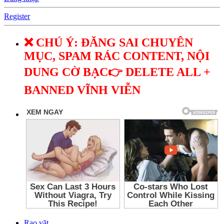
Register
❌ CHÚ Ý: ĐĂNG SAI CHUYÊN
MỤC, SPAM RÁC CONTENT, NỘI
DUNG CỜ BẠC👉 DELETE ALL +
BANNED VĨNH VIỄN
Rao vặt