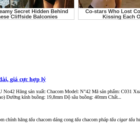
i, giá cực hợp lý
ll U No42 Hãng sản xuất: Chacom Model: N°42 Mã sản phẩm: C031 Xuấ
ao) Đường kính buồng: 19,8mm Độ sâu buồng: 40mm Chất...
m chính hãng
tẩu
chacom dáng cong
tẩu
chacom pháp
tẩu
cigar
tẩu
h