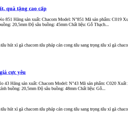
t, quà tặng cao cấp
e No 851 Hãng sản xuất: Chacom Model: N°851 Mã sản phẩm: C019 Xuấ
uồng: 20,5mm Độ sâu buồng: 45mm Chất liệu: Gỗ Thạch...
à
tẩu
hút xì gà chacom
tẩu
pháp cán cong
tẩu
sang trọng
tẩu
xì gà cha
giá cực yêu
a No 43 Hãng sản xuất: Chacom Model: N°43 Mã sản phẩm: C020 Xuất
nh buồng: 20,5mm Độ sâu buồng: 48mm Chất liệu: Gỗ...
à
tẩu
hút xì gà chacom
tẩu
pháp cán cong
tẩu
sang trọng
tẩu
xì gà cha