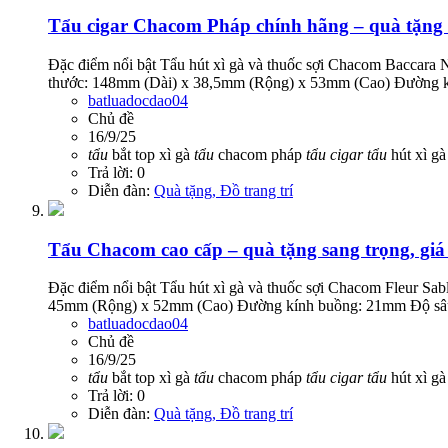
Tẩu cigar Chacom Pháp chính hãng – quà tặng s
Đặc điểm nổi bật Tẩu hút xì gà và thuốc sợi Chacom Baccar
thước: 148mm (Dài) x 38,5mm (Rộng) x 53mm (Cao) Đường kí
batluadocdao04
Chủ đề
16/9/25
tẩu
bắt top xì gà
tẩu
chacom pháp
tẩu
cigar
tẩu
hút xì g
Trả lời: 0
Diễn đàn:
Quà tặng, Đồ trang trí
Tẩu Chacom cao cấp – quà tặng sang trọng, giá
Đặc điểm nổi bật Tẩu hút xì gà và thuốc sợi Chacom Fleur S
45mm (Rộng) x 52mm (Cao) Đường kính buồng: 21mm Độ sâu b
batluadocdao04
Chủ đề
16/9/25
tẩu
bắt top xì gà
tẩu
chacom pháp
tẩu
cigar
tẩu
hút xì g
Trả lời: 0
Diễn đàn:
Quà tặng, Đồ trang trí