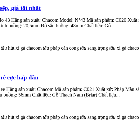
ếp, giá tốt nhất
a No 43 Hãng sản xuất: Chacom Model: N°43 Mã sản phẩm: C020 Xuất
nh buồng: 20,5mm Độ sâu buồng: 48mm Chất liệu: Gỗ...
à
tẩu
hút xì gà chacom
tẩu
pháp cán cong
tẩu
sang trọng
tẩu
xì gà cha
 rẻ cực hấp dẫn
ablee Hãng sản xuất: Chacom Mã sản phẩm: C021 Xuất xứ: Pháp Màu sắ
uồng: 56mm Chất liệu: Gỗ Thạch Nam (Briar) Chất liệu...
à
tẩu
hút xì gà chacom
tẩu
pháp cán cong
tẩu
sang trọng
tẩu
xì gà cha