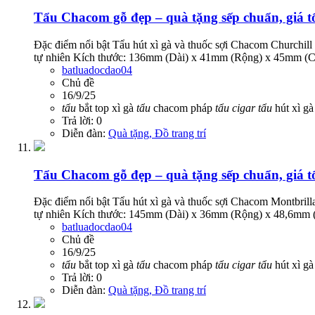
Tẩu Chacom gỗ đẹp – quà tặng sếp chuẩn, giá t
Đặc điểm nổi bật Tẩu hút xì gà và thuốc sợi Chacom Church
tự nhiên Kích thước: 136mm (Dài) x 41mm (Rộng) x 45mm (
batluadocdao04
Chủ đề
16/9/25
tẩu
bắt top xì gà
tẩu
chacom pháp
tẩu
cigar
tẩu
hút xì g
Trả lời: 0
Diễn đàn:
Quà tặng, Đồ trang trí
Tẩu Chacom gỗ đẹp – quà tặng sếp chuẩn, giá t
Đặc điểm nổi bật Tẩu hút xì gà và thuốc sợi Chacom Montbr
tự nhiên Kích thước: 145mm (Dài) x 36mm (Rộng) x 48,6mm 
batluadocdao04
Chủ đề
16/9/25
tẩu
bắt top xì gà
tẩu
chacom pháp
tẩu
cigar
tẩu
hút xì g
Trả lời: 0
Diễn đàn:
Quà tặng, Đồ trang trí