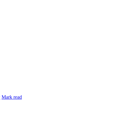
y
Mark read