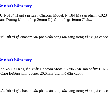
ốt nhất hôm nay
ill U No184 Hãng sản xuất: Chacom Model: N°184 Mã sản phẩm: C023
Cao) Đường kính buồng: 20mm Độ sâu buồng: 40mm Chất...
à
tẩu
hút xì gà chacom
tẩu
pháp cán cong
tẩu
sang trọng
tẩu
xì gà cha
ốt nhất hôm nay
illant No863 Hãng sản xuất: Chacom Model: N°863 Mã sản phẩm: C025
(Cao) Đường kính buồng: 20,5mm (thu nhỏ dần xuống...
à
tẩu
hút xì gà chacom
tẩu
pháp cán cong
tẩu
sang trọng
tẩu
xì gà cha