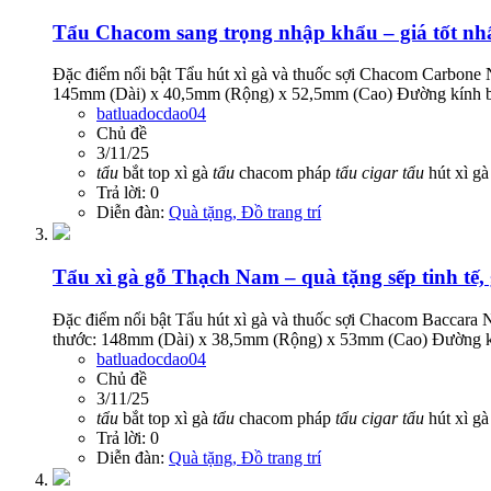
Tẩu Chacom sang trọng nhập khẩu – giá tốt nhấ
Đặc điểm nổi bật Tẩu hút xì gà và thuốc sợi Chacom Carbon
145mm (Dài) x 40,5mm (Rộng) x 52,5mm (Cao) Đường kính b
batluadocdao04
Chủ đề
3/11/25
tẩu
bắt top xì gà
tẩu
chacom pháp
tẩu
cigar
tẩu
hút xì g
Trả lời: 0
Diễn đàn:
Quà tặng, Đồ trang trí
Tẩu xì gà gỗ Thạch Nam – quà tặng sếp tinh tế, 
Đặc điểm nổi bật Tẩu hút xì gà và thuốc sợi Chacom Baccar
thước: 148mm (Dài) x 38,5mm (Rộng) x 53mm (Cao) Đường kí
batluadocdao04
Chủ đề
3/11/25
tẩu
bắt top xì gà
tẩu
chacom pháp
tẩu
cigar
tẩu
hút xì g
Trả lời: 0
Diễn đàn:
Quà tặng, Đồ trang trí