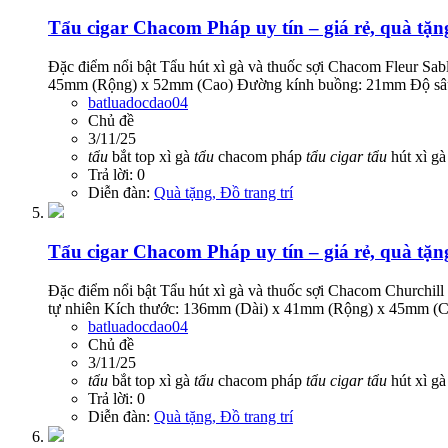
Tẩu cigar Chacom Pháp uy tín – giá rẻ, quà tặn
Đặc điểm nổi bật Tẩu hút xì gà và thuốc sợi Chacom Fleur S
45mm (Rộng) x 52mm (Cao) Đường kính buồng: 21mm Độ sâu b
batluadocdao04
Chủ đề
3/11/25
tẩu
bắt top xì gà
tẩu
chacom pháp
tẩu
cigar
tẩu
hút xì g
Trả lời: 0
Diễn đàn:
Quà tặng, Đồ trang trí
Tẩu cigar Chacom Pháp uy tín – giá rẻ, quà tặn
Đặc điểm nổi bật Tẩu hút xì gà và thuốc sợi Chacom Church
tự nhiên Kích thước: 136mm (Dài) x 41mm (Rộng) x 45mm (
batluadocdao04
Chủ đề
3/11/25
tẩu
bắt top xì gà
tẩu
chacom pháp
tẩu
cigar
tẩu
hút xì g
Trả lời: 0
Diễn đàn:
Quà tặng, Đồ trang trí