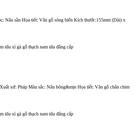
c: Nâu sần Họa tiết: Vân gỗ sóng biển Kích thước:155mm (Dài) x
com
tẩu
xì gà gỗ thạch nam
tẩu
đẳng cấp
 Xuất xứ: Pháp Màu sắc: Nâu bóng&mịn Họa tiết: Vân gỗ chân chim
com
tẩu
xì gà gỗ thạch nam
tẩu
đẳng cấp