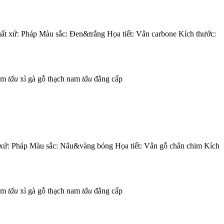
t xứ: Pháp Màu sắc: Đen&trắng Họa tiết: Vân carbone Kích thước:
com
tẩu
xì gà gỗ thạch nam
tẩu
đẳng cấp
 xứ: Pháp Màu sắc: Nâu&vàng bóng Họa tiết: Vân gỗ chân chim Kích
com
tẩu
xì gà gỗ thạch nam
tẩu
đẳng cấp