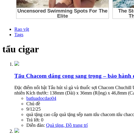
Rao vặt
Tags
tẩu cigar
Tẩu Chacom dáng cong sang trọng – bảo hành dà
Đặc điểm nổi bật Tẩu hút xì gà và thuốc sợi Chacom Chuchi
nhiên Kích thước: 138mm (Dài) x 36mm (Rộng) x 46,8mm (C
batluadocdao04
Chủ đề
9/12/25
quà tặng cao cấp
quà tặng sếp nam
tẩu
chacom
tẩu
chaco
Trả lời: 0
Diễn đàn:
Quà tặng, Đồ trang trí