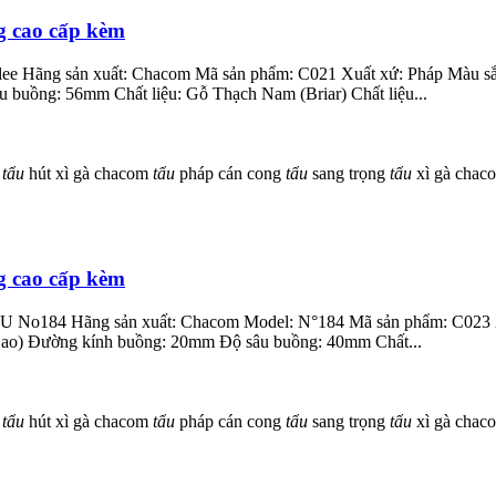
g cao cấp kèm
ablee Hãng sản xuất: Chacom Mã sản phẩm: C021 Xuất xứ: Pháp Màu sắ
uồng: 56mm Chất liệu: Gỗ Thạch Nam (Briar) Chất liệu...
à
tẩu
hút xì gà chacom
tẩu
pháp cán cong
tẩu
sang trọng
tẩu
xì gà cha
g cao cấp kèm
ill U No184 Hãng sản xuất: Chacom Model: N°184 Mã sản phẩm: C023
Cao) Đường kính buồng: 20mm Độ sâu buồng: 40mm Chất...
à
tẩu
hút xì gà chacom
tẩu
pháp cán cong
tẩu
sang trọng
tẩu
xì gà cha