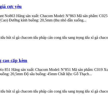
giá cực yêu
illant No863 Hãng sản xuất: Chacom Model: N°863 Mã sản phẩm: C025
(Cao) Đường kính buồng: 20,5mm (thu nhỏ dần xuống...
à
tẩu
hút xì gà chacom
tẩu
pháp cán cong
tẩu
sang trọng
tẩu
xì gà cha
g cao cấp kèm
e No 851 Hãng sản xuất: Chacom Model: N°851 Mã sản phẩm: C019 Xuấ
uồng: 20,5mm Độ sâu buồng: 45mm Chất liệu: Gỗ Thạch...
à
tẩu
hút xì gà chacom
tẩu
pháp cán cong
tẩu
sang trọng
tẩu
xì gà cha