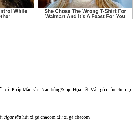
t xứ: Pháp Màu sắc: Nâu bóng&mịn Họa tiết: Vân gỗ chân chim tự
út
cigar
tẩu
hút xì gà chacom
tẩu
xì gà chacom