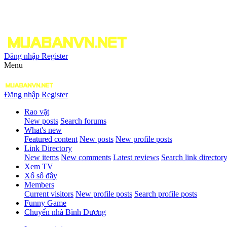
Đăng nhập
Register
Menu
Đăng nhập
Register
Rao vặt
New posts
Search forums
What's new
Featured content
New posts
New profile posts
Link Directory
New items
New comments
Latest reviews
Search link director
Xem TV
Xổ số đây
Members
Current visitors
New profile posts
Search profile posts
Funny Game
Chuyển nhà Bình Dương