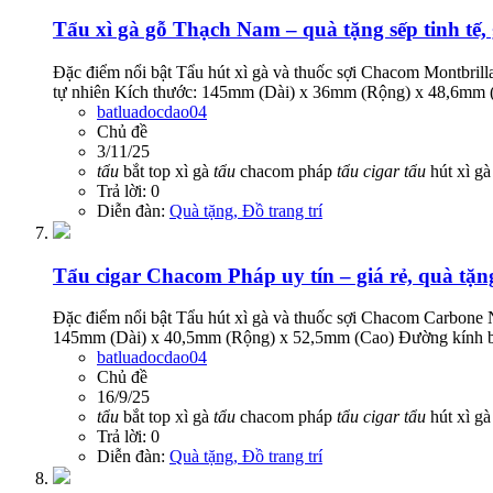
Tẩu xì gà gỗ Thạch Nam – quà tặng sếp tinh tế, 
Đặc điểm nổi bật Tẩu hút xì gà và thuốc sợi Chacom Montbr
tự nhiên Kích thước: 145mm (Dài) x 36mm (Rộng) x 48,6mm 
batluadocdao04
Chủ đề
3/11/25
tẩu
bắt top xì gà
tẩu
chacom pháp
tẩu
cigar
tẩu
hút xì g
Trả lời: 0
Diễn đàn:
Quà tặng, Đồ trang trí
Tẩu cigar Chacom Pháp uy tín – giá rẻ, quà tặn
Đặc điểm nổi bật Tẩu hút xì gà và thuốc sợi Chacom Carbon
145mm (Dài) x 40,5mm (Rộng) x 52,5mm (Cao) Đường kính b
batluadocdao04
Chủ đề
16/9/25
tẩu
bắt top xì gà
tẩu
chacom pháp
tẩu
cigar
tẩu
hút xì g
Trả lời: 0
Diễn đàn:
Quà tặng, Đồ trang trí