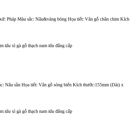
 xứ: Pháp Màu sắc: Nâu&vàng bóng Họa tiết: Vân gỗ chân chim Kích
com
tẩu
xì gà gỗ thạch nam
tẩu
đẳng cấp
c: Nâu sần Họa tiết: Vân gỗ sóng biển Kích thước:155mm (Dài) x
com
tẩu
xì gà gỗ thạch nam
tẩu
đẳng cấp