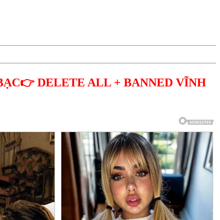
BẠC👉 DELETE ALL + BANNED VĨNH