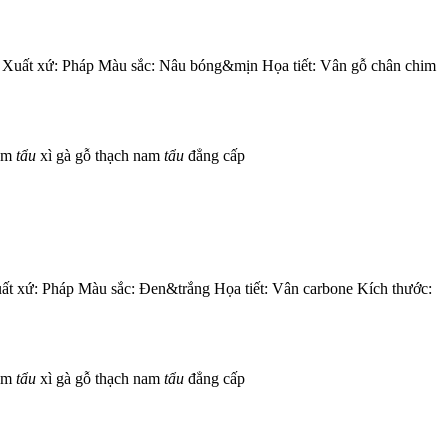
 Xuất xứ: Pháp Màu sắc: Nâu bóng&mịn Họa tiết: Vân gỗ chân chim
com
tẩu
xì gà gỗ thạch nam
tẩu
đẳng cấp
t xứ: Pháp Màu sắc: Đen&trắng Họa tiết: Vân carbone Kích thước:
com
tẩu
xì gà gỗ thạch nam
tẩu
đẳng cấp