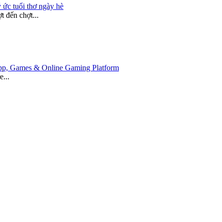
 ức tuổi thơ ngày hè
 đến chợt...
 App, Games & Online Gaming Platform
e...