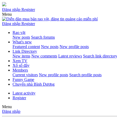
Đăng nhập
Register
Menu
Đăng nhập
Register
Rao vặt
New posts
Search forums
What's new
Featured content
New posts
New profile posts
Link Directory
New items
New comments
Latest reviews
Search link director
Xem TV
Xổ số đây
Members
Current visitors
New profile posts
Search profile posts
Funny Game
Chuyển nhà Bình Dương
Latest activity
Register
Menu
Đăng nhập