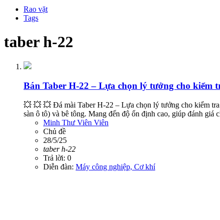
Rao vặt
Tags
taber h-22
Bán
Taber H-22 – Lựa chọn lý tưởng cho kiểm 
💥 💥 💥 Đá mài Taber H-22 – Lựa chọn lý tưởng cho kiểm tra 
sàn ô tô) và bê tông. Mang đến độ ổn định cao, giúp đánh giá 
Minh Thư Viên Viên
Chủ đề
28/5/25
taber
h-22
Trả lời: 0
Diễn đàn:
Máy công nghiệp, Cơ khí