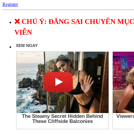
Register
❌ CHÚ Ý: ĐĂNG SAI CHUYÊN MỤC
VIỄN