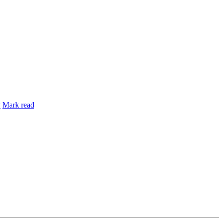
y
Mark read