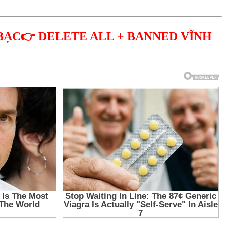
BẠC👉 DELETE ALL + BANNED VĨNH