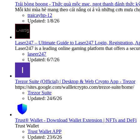
Trái bòng boong - Thức quà mộc mạc, ngọt thanh đánh thức ký
Mỗi khi mùa hè mang theo cái nắng oi ả và những cơn mưa chợt
traicayhp-12
Updated:
1/8/26
Laser247 – Ultimate Guide to Laser247 Login, Registration,
Laser247 is a leading online gaming platform that offers a secur
laseer247
Updated:
6/7/26
Trezor Suite (Official) | Desktop & Web Crypto App - Trezor
https://sites.google.com/wallletcrypto.com/trezor-suite/home/
Trezor Suite
Updated:
24/6/26
Trust® Wallet - Download Wallet Extension | NFTs and DeFi
Trust Wallet
Trust Wallet APP
Updated:
23/6/26