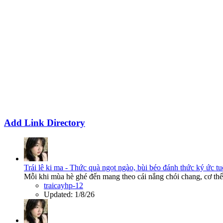
Add Link Directory
Trái lê ki ma - Thức quà ngọt ngào, bùi béo đánh thức ký ức tu
Mỗi khi mùa hè ghé đến mang theo cái nắng chói chang, cơ thể 
traicayhp-12
Updated:
1/8/26