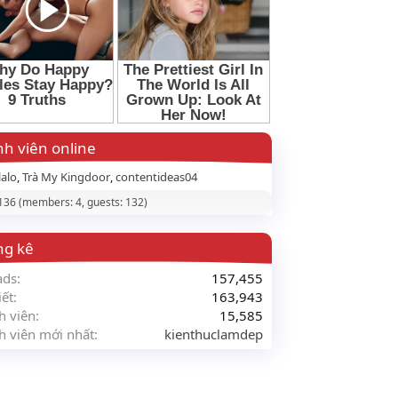
h viên online
lalo
Trà My Kingdoor
contentideas04
 136 (members: 4, guests: 132)
ng kê
ads
157,455
iết
163,943
h viên
15,585
h viên mới nhất
kienthuclamdep