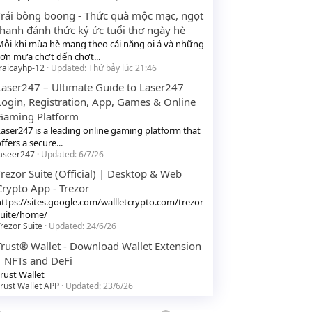
Trái bòng boong - Thức quà mộc mạc, ngọt
thanh đánh thức ký ức tuổi thơ ngày hè
Mỗi khi mùa hè mang theo cái nắng oi ả và những
cơn mưa chợt đến chợt...
raicayhp-12
Updated:
Thứ bảy lúc 21:46
Laser247 – Ultimate Guide to Laser247
Login, Registration, App, Games & Online
Gaming Platform
Laser247 is a leading online gaming platform that
ffers a secure...
laseer247
Updated:
6/7/26
Trezor Suite (Official) | Desktop & Web
Crypto App - Trezor
https://sites.google.com/wallletcrypto.com/trezor-
suite/home/
rezor Suite
Updated:
24/6/26
Trust® Wallet - Download Wallet Extension
| NFTs and DeFi
rust Wallet
rust Wallet APP
Updated:
23/6/26