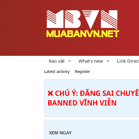
Rao vặt
What's new
Link Direc
Latest activity
Register
❌ CHÚ Ý: ĐĂNG SAI CHUY
BANNED VĨNH VIỄN