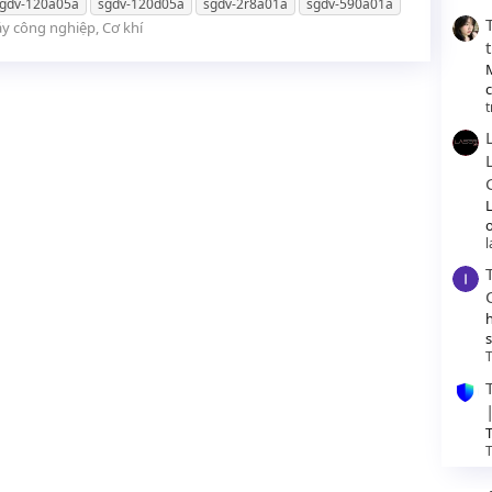
gdv-120a05a
sgdv-120d05a
sgdv-2r8a01a
sgdv-590a01a
y công nghiệp, Cơ khí
t
o
T
T
T