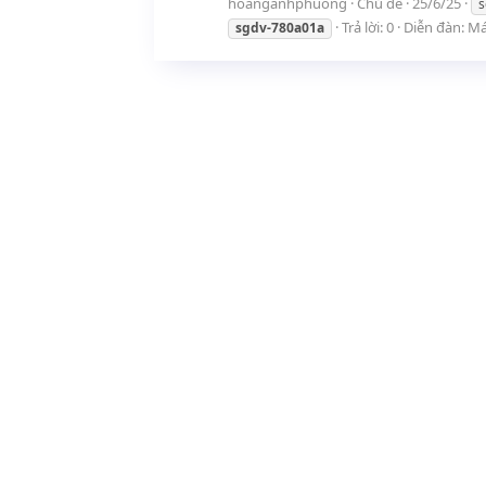
hoanganhphuong
Chủ đề
25/6/25
s
Trả lời: 0
Diễn đàn:
Má
sgdv-780a01a