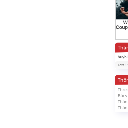
Thàn
huybi
Total:
Thố
Thre
Bài v
Thàn
Thàn