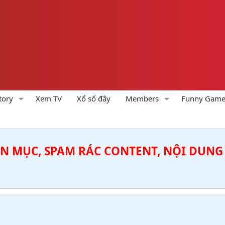
tory
Xem TV
Xổ số đây
Members
Funny Gam
ÊN MỤC, SPAM RÁC CONTENT, NỘI DUNG 