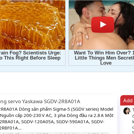
Add 
òng servo Yaskawa SGDV-2R8A01A
-2R8A01A Dòng sản phẩm Sigma‑5 (SGDV series) Model
Nguồn cấp 200-230 V AC, 3 pha Dòng đầu ra 2.8 A Một
V-2R8A01A, SGDV-120A05A, SGDV-590A01A, SGDV-
c
R8F01A...
t