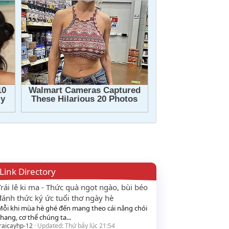
Link Directory
Trái lê ki ma - Thức quà ngọt ngào, bùi béo
đánh thức ký ức tuổi thơ ngày hè
Mỗi khi mùa hè ghé đến mang theo cái nắng chói
hang, cơ thể chúng ta...
raicayhp-12
Updated:
Thứ bảy lúc 21:54