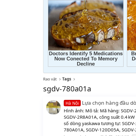
Rao vặt
Tags
sgdv-780a01a
Lựa chọn hàng đầu d
Hà Nội
Hình ảnh: Mô tả: Mã hàng: SGDV
SGDV‑2R8A01A, công suất 0.4 kW 
số dòng yaskawa tương tự: SGD
780A01A, SGDV-120D05A, SGDV-2