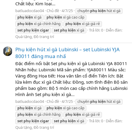
Chất liệu: Kim loại...
batluadocdao04
Chủ đề
4/7/25
chuyên
phụ
kiện
hút xì gà
phụ
kiện
xì gà
phụ
kiện
xì gà cao cấp
phụ
kiện
xì gà chính hãng
phụ
kiện
xì gà giá rẻ
Trả lời: 0
Diễn đàn:
set
phụ
kiện
cigar
set
phụ
kiện
xì gà
Quà tặng, Đồ trang trí
Phụ kiện hút xì gà Lubinski – set Lubinski YJA
80011 đáng mua nhấ
Đặc điểm nổi bật Set phụ kiện xì gà Lubinski YJA 80011
Nhãn hiệu: Lubinski Mã sản phẩm: YJA80011 Màu sắc:
Vàng đồng Họa tiết: Hoa văn tân cổ điển Tiện ích: Bật
lửa kèm đục xì gà Chất liệu: Đồng, sơn tĩnh điện Bộ sản
phẩm bao gồm: Bộ 5 món cao cấp chính hãng Lubinski
Hình ảnh Set phụ kiện xì gà...
batluadocdao04
Chủ đề
4/7/25
chuyên
phụ
kiện
hút xì gà
phụ
kiện
xì gà
phụ
kiện
xì gà cao cấp
phụ
kiện
xì gà chính hãng
phụ
kiện
xì gà giá rẻ
Trả lời: 0
Diễn đàn:
set
phụ
kiện
cigar
set
phụ
kiện
xì gà
Quà tặng, Đồ trang trí