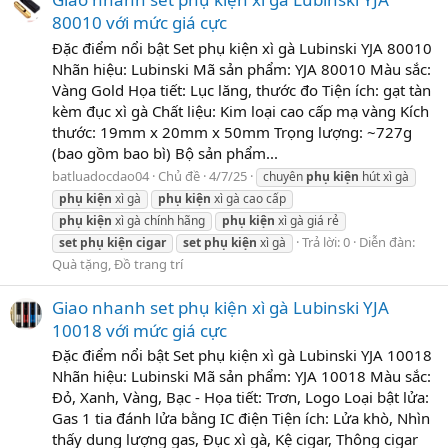
80010 với mức giá cực
Đặc điểm nổi bật Set phụ kiện xì gà Lubinski YJA 80010
Nhãn hiệu: Lubinski Mã sản phẩm: YJA 80010 Màu sắc:
Vàng Gold Họa tiết: Lục lăng, thước đo Tiện ích: gạt tàn
kèm đục xì gà Chất liệu: Kim loại cao cấp mạ vàng Kích
thước: 19mm x 20mm x 50mm Trọng lượng: ~727g
(bao gồm bao bì) Bộ sản phẩm...
batluadocdao04
Chủ đề
4/7/25
chuyên
phụ
kiện
hút xì gà
phụ
kiện
xì gà
phụ
kiện
xì gà cao cấp
phụ
kiện
xì gà chính hãng
phụ
kiện
xì gà giá rẻ
Trả lời: 0
Diễn đàn:
set
phụ
kiện
cigar
set
phụ
kiện
xì gà
Quà tặng, Đồ trang trí
Giao nhanh set phụ kiện xì gà Lubinski YJA
10018 với mức giá cực
Đặc điểm nổi bật Set phụ kiện xì gà Lubinski YJA 10018
Nhãn hiệu: Lubinski Mã sản phẩm: YJA 10018 Màu sắc:
Đỏ, Xanh, Vàng, Bạc - Họa tiết: Trơn, Logo Loại bật lửa:
Gas 1 tia đánh lửa bằng IC điện Tiện ích: Lửa khò, Nhìn
thấy dung lượng gas, Đục xì gà, Kệ cigar, Thông cigar