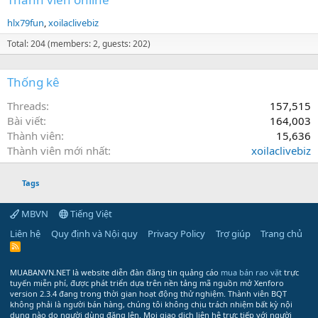
hlx79fun
xoilaclivebiz
Total: 204 (members: 2, guests: 202)
Thống kê
Threads
157,515
Bài viết
164,003
Thành viên
15,636
Thành viên mới nhất
xoilaclivebiz
Tags
MBVN
Tiếng Việt
Liên hệ
Quy định và Nội quy
Privacy Policy
Trợ giúp
Trang chủ
R
S
S
MUABANVN.NET là website diễn đàn đăng tin quảng cáo
mua bán rao vặt
trực
tuyến miễn phí, được phát triển dựa trên nền tảng mã nguồn mở Xenforo
version 2.3.4 đang trong thời gian hoạt động thử nghiệm. Thành viên BQT
không phải là người bán hàng, chúng tôi không chịu trách nhiệm bất kỳ nội
dung nào do người dùng đăng lên. Mọi giao dịch liên hệ trực tiếp với người