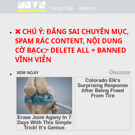
Đăng nhập
Register
❌ CHÚ Ý: ĐĂNG SAI CHUYÊN MỤC,
SPAM RÁC CONTENT, NỘI DUNG
CỜ BẠC👉 DELETE ALL + BANNED
VĨNH VIỄN