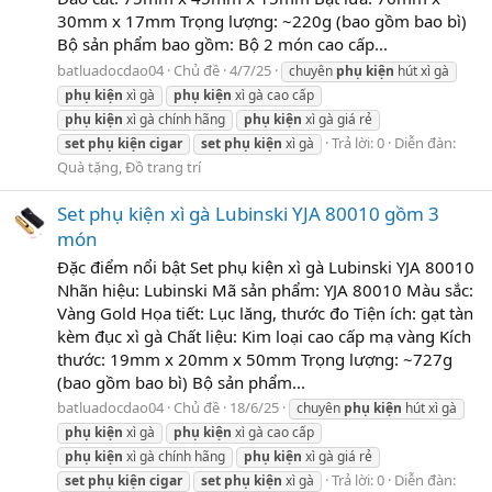
30mm x 17mm Trọng lượng: ~220g (bao gồm bao bì)
Bộ sản phẩm bao gồm: Bộ 2 món cao cấp...
batluadocdao04
Chủ đề
4/7/25
chuyên
phụ
kiện
hút xì gà
phụ
kiện
xì gà
phụ
kiện
xì gà cao cấp
phụ
kiện
xì gà chính hãng
phụ
kiện
xì gà giá rẻ
Trả lời: 0
Diễn đàn:
set
phụ
kiện
cigar
set
phụ
kiện
xì gà
Quà tặng, Đồ trang trí
Set phụ kiện xì gà Lubinski YJA 80010 gồm 3
món
Đặc điểm nổi bật Set phụ kiện xì gà Lubinski YJA 80010
Nhãn hiệu: Lubinski Mã sản phẩm: YJA 80010 Màu sắc:
Vàng Gold Họa tiết: Lục lăng, thước đo Tiện ích: gạt tàn
kèm đục xì gà Chất liệu: Kim loại cao cấp mạ vàng Kích
thước: 19mm x 20mm x 50mm Trọng lượng: ~727g
(bao gồm bao bì) Bộ sản phẩm...
batluadocdao04
Chủ đề
18/6/25
chuyên
phụ
kiện
hút xì gà
phụ
kiện
xì gà
phụ
kiện
xì gà cao cấp
phụ
kiện
xì gà chính hãng
phụ
kiện
xì gà giá rẻ
Trả lời: 0
Diễn đàn:
set
phụ
kiện
cigar
set
phụ
kiện
xì gà