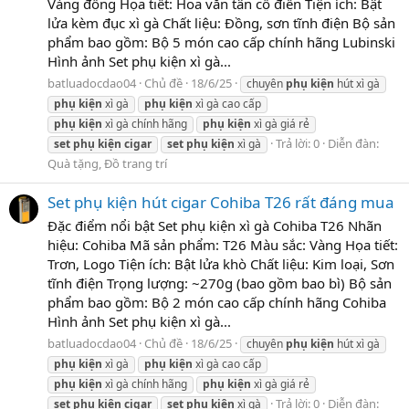
Vàng đồng Họa tiết: Hoa văn tân cổ điển Tiện ích: Bật
lửa kèm đục xì gà Chất liệu: Đồng, sơn tĩnh điện Bộ sản
phẩm bao gồm: Bộ 5 món cao cấp chính hãng Lubinski
Hình ảnh Set phụ kiện xì gà...
batluadocdao04
Chủ đề
18/6/25
chuyên
phụ
kiện
hút xì gà
phụ
kiện
xì gà
phụ
kiện
xì gà cao cấp
phụ
kiện
xì gà chính hãng
phụ
kiện
xì gà giá rẻ
Trả lời: 0
Diễn đàn:
set
phụ
kiện
cigar
set
phụ
kiện
xì gà
Quà tặng, Đồ trang trí
Set phụ kiện hút cigar Cohiba T26 rất đáng mua
Đặc điểm nổi bật Set phụ kiện xì gà Cohiba T26 Nhãn
hiệu: Cohiba Mã sản phẩm: T26 Màu sắc: Vàng Họa tiết:
Trơn, Logo Tiện ích: Bật lửa khò Chất liệu: Kim loại, Sơn
tĩnh điện Trọng lượng: ~270g (bao gồm bao bì) Bộ sản
phẩm bao gồm: Bộ 2 món cao cấp chính hãng Cohiba
Hình ảnh Set phụ kiện xì gà...
batluadocdao04
Chủ đề
18/6/25
chuyên
phụ
kiện
hút xì gà
phụ
kiện
xì gà
phụ
kiện
xì gà cao cấp
phụ
kiện
xì gà chính hãng
phụ
kiện
xì gà giá rẻ
Trả lời: 0
Diễn đàn:
set
phụ
kiện
cigar
set
phụ
kiện
xì gà