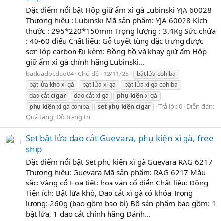
Đặc điểm nổi bật Hộp giữ ẩm xì gà Lubinski YJA 60028
Thương hiệu : Lubinski Mã sản phẩm: YJA 60028 Kích
thước : 295*220*150mm Trọng lượng : 3.4Kg Sức chứa
: 40-60 điếu Chất liệu: Gỗ tuyết tùng đặc trưng được
sơn lớp carbon Đi kèm: Đồng hồ và khay giữ ẩm Hộp
giữ ẩm xì gà chính hãng Lubinski...
batluadocdao04
Chủ đề
12/11/25
bật lửa cohiba
bật lửa khò xì gà
bật lửa xì gà
bật lửa xì gà cohiba
dao cắt
cigar
dao cắt xì gà
phụ
kiện
xì gà
Trả lời: 0
Diễn đàn:
phụ
kiện
xì gà cohiba
set
phụ
kiện
cigar
Quà tặng, Đồ trang trí
Set bật lửa dao cắt Guevara, phụ kiện xì gà, free
ship
Đặc điểm nổi bật Set phụ kiện xì gà Guevara RAG 6217
Thương hiệu: Guevara Mã sản phẩm: RAG 6217 Màu
sắc: Vàng cổ Họa tiết: hoa văn cổ điển Chất liệu: Đồng
Tiện ích: Bật lửa khò, Dao cắt xì gà có khóa Trọng
lượng: 260g (bao gồm bao bì) Bộ sản phẩm bao gồm: 1
bật lửa, 1 dao cắt chính hãng Đánh...