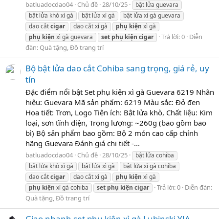
batluadocdao04
Chủ đề
28/10/25
bật lửa guevara
bật lửa khò xì gà
bật lửa xì gà
bật lửa xì gà guevara
dao cắt
cigar
dao cắt xì gà
phụ
kiện
xì gà
Trả lời: 0
Diễn
phụ
kiện
xì gà guevara
set
phụ
kiện
cigar
đàn:
Quà tặng, Đồ trang trí
Bộ bật lửa dao cắt Cohiba sang trọng, giá rẻ, uy
tín
Đặc điểm nổi bật Set phụ kiện xì gà Guevara 6219 Nhãn
hiệu: Guevara Mã sản phẩm: 6219 Màu sắc: Đỏ đen
Họa tiết: Trơn, Logo Tiện ích: Bật lửa khò, Chất liệu: Kim
loại, sơn tĩnh điện, Trọng lượng: ~260g (bao gồm bao
bì) Bộ sản phẩm bao gồm: Bộ 2 món cao cấp chính
hãng Guevara Đánh giá chi tiết -...
batluadocdao04
Chủ đề
28/10/25
bật lửa cohiba
bật lửa khò xì gà
bật lửa xì gà
bật lửa xì gà cohiba
dao cắt
cigar
dao cắt xì gà
phụ
kiện
xì gà
Trả lời: 0
Diễn đàn:
phụ
kiện
xì gà cohiba
set
phụ
kiện
cigar
Quà tặng, Đồ trang trí
Giao nhanh set phụ kiện xì gà Lubinski YJA