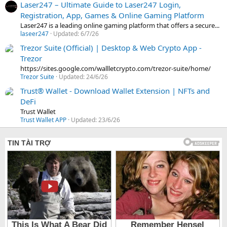
Laser247 – Ultimate Guide to Laser247 Login,
Registration, App, Games & Online Gaming Platform
Laser247 is a leading online gaming platform that offers a secure...
laseer247
Updated:
6/7/26
Trezor Suite (Official) | Desktop & Web Crypto App -
Trezor
https://sites.google.com/wallletcrypto.com/trezor-suite/home/
Trezor Suite
Updated:
24/6/26
Trust® Wallet - Download Wallet Extension | NFTs and
DeFi
Trust Wallet
Trust Wallet APP
Updated:
23/6/26