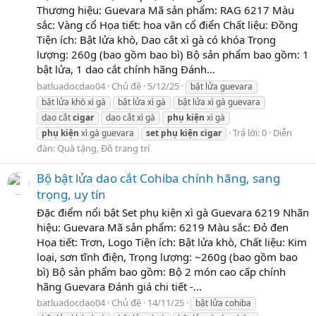
Thương hiệu: Guevara Mã sản phẩm: RAG 6217 Màu
sắc: Vàng cổ Họa tiết: hoa văn cổ điển Chất liệu: Đồng
Tiện ích: Bật lửa khò, Dao cắt xì gà có khóa Trọng
lượng: 260g (bao gồm bao bì) Bộ sản phẩm bao gồm: 1
bật lửa, 1 dao cắt chính hãng Đánh...
batluadocdao04
Chủ đề
5/12/25
bật lửa guevara
bật lửa khò xì gà
bật lửa xì gà
bật lửa xì gà guevara
dao cắt
cigar
dao cắt xì gà
phụ
kiện
xì gà
Trả lời: 0
Diễn
phụ
kiện
xì gà guevara
set
phụ
kiện
cigar
đàn:
Quà tặng, Đồ trang trí
Bộ bật lửa dao cắt Cohiba chính hãng, sang
trọng, uy tín
Đặc điểm nổi bật Set phụ kiện xì gà Guevara 6219 Nhãn
hiệu: Guevara Mã sản phẩm: 6219 Màu sắc: Đỏ đen
Họa tiết: Trơn, Logo Tiện ích: Bật lửa khò, Chất liệu: Kim
loại, sơn tĩnh điện, Trọng lượng: ~260g (bao gồm bao
bì) Bộ sản phẩm bao gồm: Bộ 2 món cao cấp chính
hãng Guevara Đánh giá chi tiết -...
batluadocdao04
Chủ đề
14/11/25
bật lửa cohiba