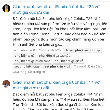
Giao nhanh set phụ kiện xì gà Cohiba T26 với
mức giá cực ưu đãi
Đặc điểm nổi bật Set phụ kiện xì gà Cohiba T26 Nhãn
hiệu: Cohiba Mã sản phẩm: T26 Màu sắc: Vàng Họa tiết:
Trơn, Logo Tiện ích: Bật lửa khò Chất liệu: Kim loại, Sơn
tĩnh điện Trọng lượng: ~270g (bao gồm bao bì) Bộ sản
phẩm bao gồm: Bộ 2 món cao cấp chính hãng Cohiba
Hình ảnh Set phụ kiện xì gà...
batluadocdao04
Chủ đề
4/7/25
chuyên
phụ
kiện
hút xì gà
phụ
kiện
xì gà
phụ
kiện
xì gà cao cấp
phụ
kiện
xì gà chính hãng
phụ
kiện
xì gà giá rẻ
Trả lời: 0
Diễn đàn:
set
phụ
kiện
cigar
set
phụ
kiện
xì gà
Quà tặng, Đồ trang trí
Giao nhanh set phụ kiện xì gà Cohiba T14 với
mức giá cực ưu đãi
Đặc điểm nổi bật Set phụ kiện xì gà Cohiba T14 Nhãn
hiệu: Cohiba Mã sản phẩm: T14 Màu sắc: Đen Họa tiết:
Trơn Tiện ích: Bật lửa kèm đục xì gà Chất liệu: Kim loại
Dao cắt: 75mm x 45mm x 15mm Bật lửa: 76mm x