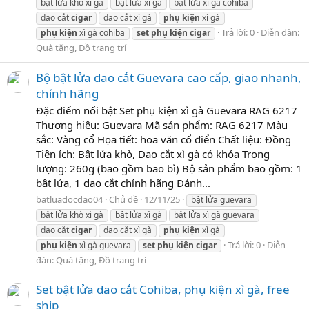
bật lửa khò xì gà
bật lửa xì gà
bật lửa xì gà cohiba
dao cắt
cigar
dao cắt xì gà
phụ
kiện
xì gà
Trả lời: 0
Diễn đàn:
phụ
kiện
xì gà cohiba
set
phụ
kiện
cigar
Quà tặng, Đồ trang trí
Bộ bật lửa dao cắt Guevara cao cấp, giao nhanh,
chính hãng
Đặc điểm nổi bật Set phụ kiện xì gà Guevara RAG 6217
Thương hiệu: Guevara Mã sản phẩm: RAG 6217 Màu
sắc: Vàng cổ Họa tiết: hoa văn cổ điển Chất liệu: Đồng
Tiện ích: Bật lửa khò, Dao cắt xì gà có khóa Trọng
lượng: 260g (bao gồm bao bì) Bộ sản phẩm bao gồm: 1
bật lửa, 1 dao cắt chính hãng Đánh...
batluadocdao04
Chủ đề
12/11/25
bật lửa guevara
bật lửa khò xì gà
bật lửa xì gà
bật lửa xì gà guevara
dao cắt
cigar
dao cắt xì gà
phụ
kiện
xì gà
Trả lời: 0
Diễn
phụ
kiện
xì gà guevara
set
phụ
kiện
cigar
đàn:
Quà tặng, Đồ trang trí
Set bật lửa dao cắt Cohiba, phụ kiện xì gà, free
ship