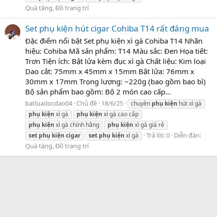
Quà tặng, Đồ trang trí
Set phụ kiện hút cigar Cohiba T14 rất đáng mua
Đặc điểm nổi bật Set phụ kiện xì gà Cohiba T14 Nhãn
hiệu: Cohiba Mã sản phẩm: T14 Màu sắc: Đen Họa tiết:
Trơn Tiện ích: Bật lửa kèm đục xì gà Chất liệu: Kim loại
Dao cắt: 75mm x 45mm x 15mm Bật lửa: 76mm x
30mm x 17mm Trọng lượng: ~220g (bao gồm bao bì)
Bộ sản phẩm bao gồm: Bộ 2 món cao cấp...
batluadocdao04
Chủ đề
18/6/25
chuyên
phụ
kiện
hút xì gà
phụ
kiện
xì gà
phụ
kiện
xì gà cao cấp
phụ
kiện
xì gà chính hãng
phụ
kiện
xì gà giá rẻ
Trả lời: 0
Diễn đàn:
set
phụ
kiện
cigar
set
phụ
kiện
xì gà
Quà tặng, Đồ trang trí