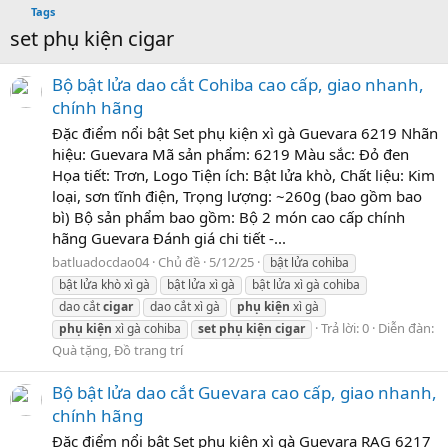
Tags
set phụ kiện cigar
Bộ bật lửa dao cắt Cohiba cao cấp, giao nhanh,
chính hãng
Đặc điểm nổi bật Set phụ kiện xì gà Guevara 6219 Nhãn
hiệu: Guevara Mã sản phẩm: 6219 Màu sắc: Đỏ đen
Họa tiết: Trơn, Logo Tiện ích: Bật lửa khò, Chất liệu: Kim
loại, sơn tĩnh điện, Trọng lượng: ~260g (bao gồm bao
bì) Bộ sản phẩm bao gồm: Bộ 2 món cao cấp chính
hãng Guevara Đánh giá chi tiết -...
batluadocdao04
Chủ đề
5/12/25
bật lửa cohiba
bật lửa khò xì gà
bật lửa xì gà
bật lửa xì gà cohiba
dao cắt
cigar
dao cắt xì gà
phụ
kiện
xì gà
Trả lời: 0
Diễn đàn:
phụ
kiện
xì gà cohiba
set
phụ
kiện
cigar
Quà tặng, Đồ trang trí
Bộ bật lửa dao cắt Guevara cao cấp, giao nhanh,
chính hãng
Đặc điểm nổi bật Set phụ kiện xì gà Guevara RAG 6217