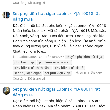
Quà tặng, Đồ trang trí
Set phụ kiện hút cigar Lubinski YJA 10018 rất
đáng mua
Đặc điểm nổi bật Set phụ kiện xì gà Lubinski YJA 10018
Nhãn hiệu: Lubinski Mã sản phẩm: YJA 10018 Màu sắc:
Đỏ, Xanh, Vàng, Bạc - Họa tiết: Trơn, Logo Loại bật lửa:
Gas 1 tia đánh lửa bằng IC điện Tiện ích: Lửa khò, Nhìn
thấy dung lượng gas, Đục xì gà, Kệ cigar, Thông cigar
Chất liệu: Kim loại...
batluadocdao04
Chủ đề
18/6/25
chuyên
phụ
kiện
hút xì gà
phụ
kiện
xì gà
phụ
kiện
xì gà cao cấp
phụ
kiện
xì gà chính hãng
phụ
kiện
xì gà giá rẻ
Trả lời: 0
Diễn đàn:
set
phụ
kiện
cigar
set
phụ
kiện
xì gà
Quà tặng, Đồ trang trí
Set phụ kiện hút cigar Lubinski YJA 80011 rất
đáng mua
Đặc điểm nổi bật Set phụ kiện xì gà Lubinski YJA 80011
Nhãn hiệu: Lubinski Mã sản phẩm: YJA80011 Màu sắc: