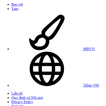
Rao vặt
Tags
MBVN
Tiếng Việt
Liên hệ
Quy định và Nội quy
Privacy Policy