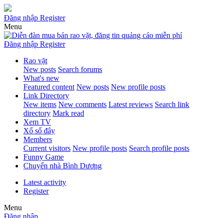
Đăng nhập
Register
Menu
Đăng nhập
Register
Rao vặt
New posts
Search forums
What's new
Featured content
New posts
New profile posts
Link Directory
New items
New comments
Latest reviews
Search link
directory
Mark read
Xem TV
Xổ số đây
Members
Current visitors
New profile posts
Search profile posts
Funny Game
Chuyển nhà Bình Dương
Latest activity
Register
Menu
Đăng nhập