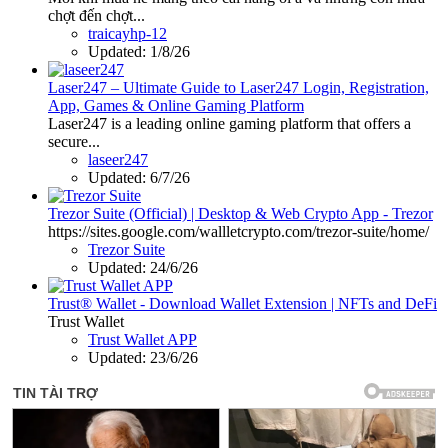
chợt đến chợt...
traicayhp-12
Updated:
1/8/26
Laser247 – Ultimate Guide to Laser247 Login, Registration,
App, Games & Online Gaming Platform
Laser247 is a leading online gaming platform that offers a
secure...
laseer247
Updated:
6/7/26
Trezor Suite (Official) | Desktop & Web Crypto App - Trezor
https://sites.google.com/wallletcrypto.com/trezor-suite/home/
Trezor Suite
Updated:
24/6/26
Trust® Wallet - Download Wallet Extension | NFTs and DeFi
Trust Wallet
Trust Wallet APP
Updated:
23/6/26