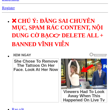
Register
❌ CHÚ Ý: ĐĂNG SAI CHUYÊN
MỤC, SPAM RÁC CONTENT, NỘI
DUNG CỜ BẠC👉 DELETE ALL +
BANNED VĨNH VIỄN
Rao vặt