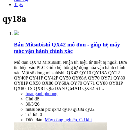
Tags
qy18a
Bán
Mitsubishi QX42 mô đun - giúp hệ máy
móc vận hành chính xác
Mô đun QX42 Mitsubishi Nhận tín hiệu từ thiết bị ngoài Đưa
tín hiệu vào PLC Giúp hệ thống tự động hóa vận hành chính
xác Một số dòng mitsubishi: QX42 QY10 QY18A QY22
QY40P QY41P QY42P QY50 QY68A QY70 QY71 QY80
QY81P QX50 QX80 QY68A QY70 QY71 QY80 QY81P
QX80-TS QX81 Q62DAN Q64AD QX82-S1...
hoanganhphuong
Chủ đề
30/3/26
mitsubishi
plc
qx42
qy10
qy18a
qy22
Trả lời: 0
Diễn đàn:
Máy công nghiệp, Cơ khí