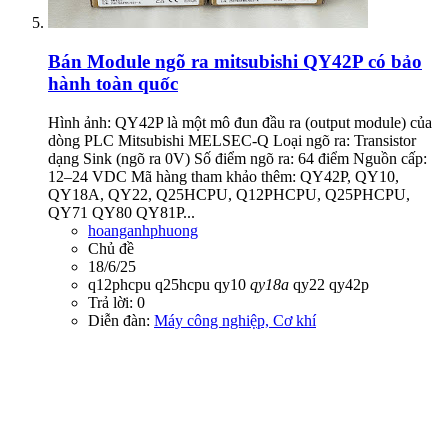
Bán
Module ngõ ra mitsubishi QY42P có bảo
hành toàn quốc
Hình ảnh: QY42P là một mô đun đầu ra (output module) của
dòng PLC Mitsubishi MELSEC-Q Loại ngõ ra: Transistor
dạng Sink (ngõ ra 0V) Số điểm ngõ ra: 64 điểm Nguồn cấp:
12–24 VDC Mã hàng tham khảo thêm: QY42P, QY10,
QY18A, QY22, Q25HCPU, Q12PHCPU, Q25PHCPU,
QY71 QY80 QY81P...
hoanganhphuong
Chủ đề
18/6/25
q12phcpu
q25hcpu
qy10
qy18a
qy22
qy42p
Trả lời: 0
Diễn đàn:
Máy công nghiệp, Cơ khí