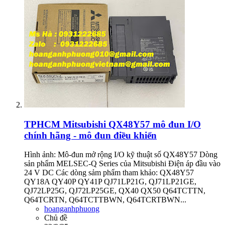
TPHCM
Mitsubishi QX48Y57 mô đun I/O
chính hãng - mô đun điều khiển
Hình ảnh: Mô‑đun mở rộng I/O kỹ thuật số QX48Y57 Dòng
sản phẩm MELSEC‑Q Series của Mitsubishi Điện áp đầu vào
24 V DC Các dòng sảm phẩm tham khảo: QX48Y57
QY18A QY40P QY41P QJ71LP21G, QJ71LP21GE,
QJ72LP25G, QJ72LP25GE, QX40 QX50 Q64TCTTN,
Q64TCRTN, Q64TCTTBWN, Q64TCRTBWN...
hoanganhphuong
Chủ đề