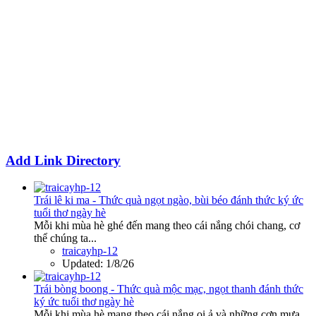
Add Link Directory
Trái lê ki ma - Thức quà ngọt ngào, bùi béo đánh thức ký ức
tuổi thơ ngày hè
Mỗi khi mùa hè ghé đến mang theo cái nắng chói chang, cơ
thể chúng ta...
traicayhp-12
Updated:
1/8/26
Trái bòng boong - Thức quà mộc mạc, ngọt thanh đánh thức
ký ức tuổi thơ ngày hè
Mỗi khi mùa hè mang theo cái nắng oi ả và những cơn mưa