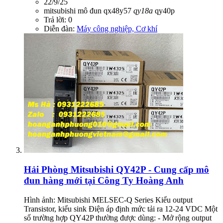
22/9/25
mitsubishi
mô đun
qx48y57
qy18a
qy40p
Trả lời: 0
Diễn đàn:
Máy công nghiệp, Cơ khí
Hải Phòng
Mitsubishi QY42P - Cung cấp mô
đun hàng mới tại Công Ty Hoàng Anh
Hình ảnh: Mitsubishi MELSEC‑Q Series Kiểu output
Transistor, kiểu sink Điện áp định mức tải ra 12‑24 VDC Một
số trường hợp QY42P thường được dùng: - Mở rộng output