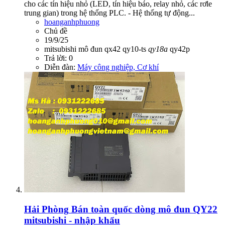
cho các tín hiệu nhỏ (LED, tín hiệu báo, relay nhỏ, các rơle
trung gian) trong hệ thống PLC. - Hệ thống tự động...
hoanganhphuong
Chủ đề
19/9/25
mitsubishi
mô đun
qx42
qy10-ts
qy18a
qy42p
Trả lời: 0
Diễn đàn:
Máy công nghiệp, Cơ khí
Hải Phòng
Bán toàn quốc dòng mô đun QY22
mitsubishi - nhập khẩu