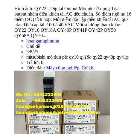
Hình ảnh: QY22 - Digital Output Module sử dụng Triac
output nhằm điều khiển tải AC tiêu chuẩn. Số điểm ngõ ra: 16
điểm (I/O) tích hợp. Mỗi điểm độc lập điều khiển tải AC qua
triac Điện áp tải: 100–240 VAC Một số dòng tham khảo:
QY22 QY10 QY18A QY40P QY41P QY42P QY50
QY68A QY70...
hoanganhphuong
Chủ đề
5/8/25
mitsubishi
mô đun
plc
qy10
qy18a
qy22
qy40p
qy41p
Trả lời: 0
Diễn đàn:
Máy công nghiệp, Cơ khí