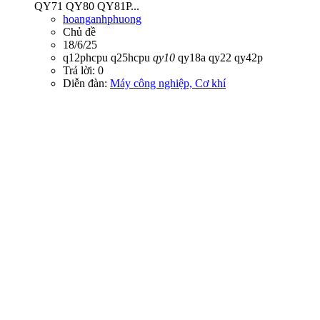
QY71 QY80 QY81P...
hoanganhphuong
Chủ đề
18/6/25
q12phcpu
q25hcpu
qy10
qy18a
qy22
qy42p
Trả lời: 0
Diễn đàn:
Máy công nghiệp, Cơ khí