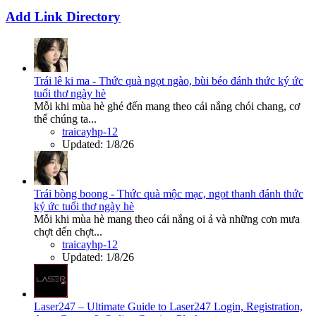
Add Link Directory
Trái lê ki ma - Thức quà ngọt ngào, bùi béo đánh thức ký ức
tuổi thơ ngày hè
Mỗi khi mùa hè ghé đến mang theo cái nắng chói chang, cơ
thể chúng ta...
traicayhp-12
Updated:
1/8/26
Trái bòng boong - Thức quà mộc mạc, ngọt thanh đánh thức
ký ức tuổi thơ ngày hè
Mỗi khi mùa hè mang theo cái nắng oi ả và những cơn mưa
chợt đến chợt...
traicayhp-12
Updated:
1/8/26
Laser247 – Ultimate Guide to Laser247 Login, Registration,