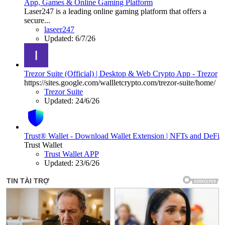
App, Games & Online Gaming Platform
Laser247 is a leading online gaming platform that offers a
secure...
laseer247
Updated:
6/7/26
Trezor Suite (Official) | Desktop & Web Crypto App - Trezor
https://sites.google.com/wallletcrypto.com/trezor-suite/home/
Trezor Suite
Updated:
24/6/26
Trust® Wallet - Download Wallet Extension | NFTs and DeFi
Trust Wallet
Trust Wallet APP
Updated:
23/6/26