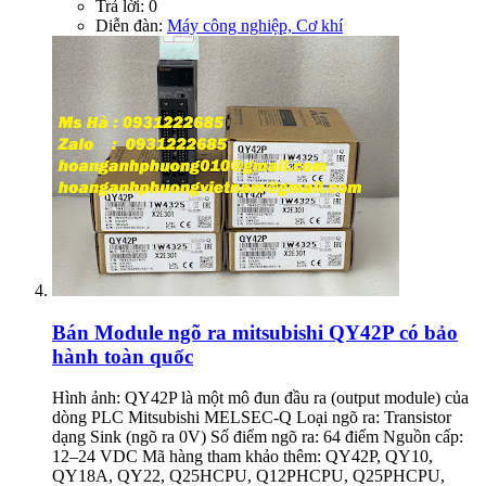
Trả lời: 0
Diễn đàn:
Máy công nghiệp, Cơ khí
Bán
Module ngõ ra mitsubishi QY42P có bảo
hành toàn quốc
Hình ảnh: QY42P là một mô đun đầu ra (output module) của
dòng PLC Mitsubishi MELSEC-Q Loại ngõ ra: Transistor
dạng Sink (ngõ ra 0V) Số điểm ngõ ra: 64 điểm Nguồn cấp:
12–24 VDC Mã hàng tham khảo thêm: QY42P, QY10,
QY18A, QY22, Q25HCPU, Q12PHCPU, Q25PHCPU,