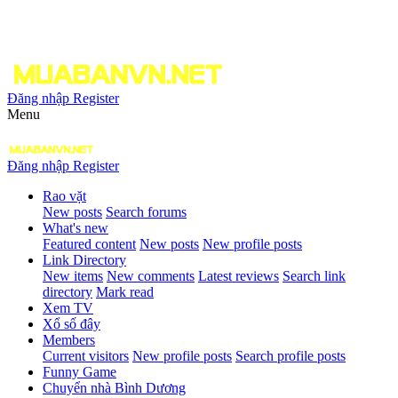
Đăng nhập
Register
Menu
Đăng nhập
Register
Rao vặt
New posts
Search forums
What's new
Featured content
New posts
New profile posts
Link Directory
New items
New comments
Latest reviews
Search link
directory
Mark read
Xem TV
Xổ số đây
Members
Current visitors
New profile posts
Search profile posts
Funny Game
Chuyển nhà Bình Dương