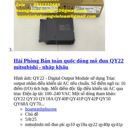
Hải Phòng
Bán toàn quốc dòng mô đun QY22
mitsubishi - nhập khẩu
Hình ảnh: QY22 - Digital Output Module sử dụng Triac
output nhằm điều khiển tải AC tiêu chuẩn. Số điểm ngõ ra: 16
điểm (I/O) tích hợp. Mỗi điểm độc lập điều khiển tải AC qua
triac Điện áp tải: 100–240 VAC Một số dòng tham khảo:
QY22 QY10 QY18A QY40P QY41P QY42P QY50
QY68A QY70...
hoanganhphuong
Chủ đề
5/8/25
mitsubishi
mô đun
plc
qy10
qy18a
qy22
qy40p
qy41p