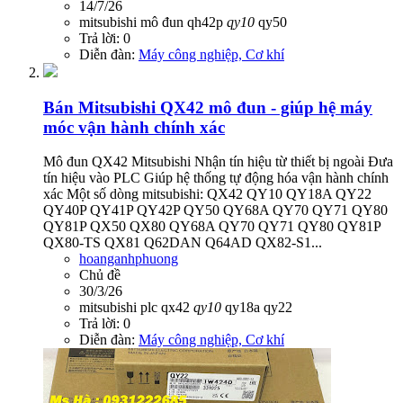
14/7/26
mitsubishi
mô đun
qh42p
qy10
qy50
Trả lời: 0
Diễn đàn:
Máy công nghiệp, Cơ khí
Bán
Mitsubishi QX42 mô đun - giúp hệ máy
móc vận hành chính xác
Mô đun QX42 Mitsubishi Nhận tín hiệu từ thiết bị ngoài Đưa
tín hiệu vào PLC Giúp hệ thống tự động hóa vận hành chính
xác Một số dòng mitsubishi: QX42 QY10 QY18A QY22
QY40P QY41P QY42P QY50 QY68A QY70 QY71 QY80
QY81P QX50 QX80 QY68A QY70 QY71 QY80 QY81P
QX80-TS QX81 Q62DAN Q64AD QX82-S1...
hoanganhphuong
Chủ đề
30/3/26
mitsubishi
plc
qx42
qy10
qy18a
qy22
Trả lời: 0
Diễn đàn:
Máy công nghiệp, Cơ khí