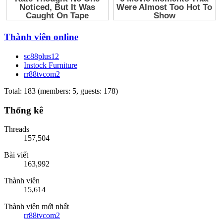
Thành viên online
sc88plus12
Instock Furniture
rr88tvcom2
Total: 183 (members: 5, guests: 178)
Thống kê
Threads
157,504
Bài viết
163,992
Thành viên
15,614
Thành viên mới nhất
rr88tvcom2