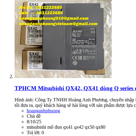
TPHCM
Mitsubishi QX42, QX41 dòng Q series c
Hình ảnh: Công Ty TNHH Hoàng Anh Phương, chuyên nhập k
tôi đưa ra, quý khách hàng sẽ hài lòng với sản phẩm được lự
hoanganhphuong
Chủ đề
8/10/25
mitsubishi
mô đun
qx41
qx42
qx50
qx80
Trả lời: 0