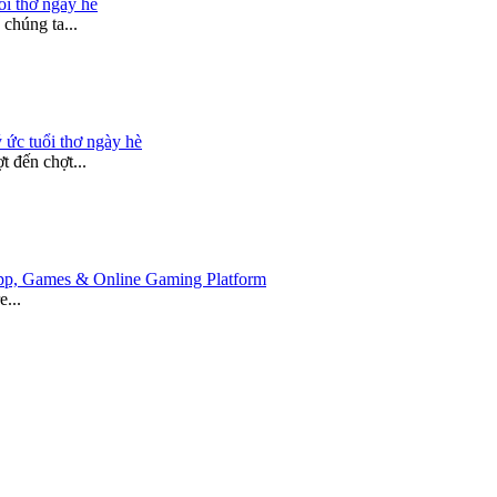
ổi thơ ngày hè
chúng ta...
 ức tuổi thơ ngày hè
 đến chợt...
 App, Games & Online Gaming Platform
e...