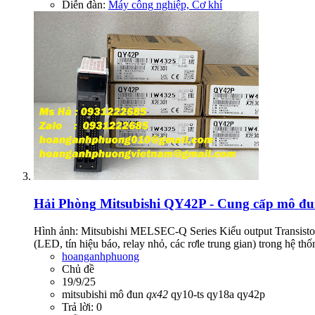
Diễn đàn:
Máy công nghiệp, Cơ khí
Hải Phòng
Mitsubishi QY42P - Cung cấp mô đ
Hình ảnh: Mitsubishi MELSEC‑Q Series Kiểu output Transistor
(LED, tín hiệu báo, relay nhỏ, các rơle trung gian) trong hệ th
hoanganhphuong
Chủ đề
19/9/25
mitsubishi
mô đun
qx42
qy10-ts
qy18a
qy42p
Trả lời: 0