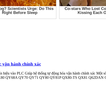
c vận hành chính xác
ưa tín hiệu vào PLC Giúp hệ thống tự động hóa vận hành chính xác
80 QY68A QY70 QY71 QY80 QY81P QX80-TS QX81 Q62DAN Q