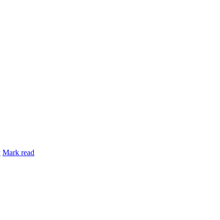
y
Mark read