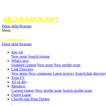
Đăng nhập
Register
Menu
Đăng nhập
Register
Rao vặt
New posts
Search forums
What's new
Featured content
New posts
New profile posts
Link Directory
New items
New comments
Latest reviews
Search link director
Xem TV
Xổ số đây
Members
Current visitors
New profile posts
Search profile posts
Funny Game
Chuyển nhà Bình Dương