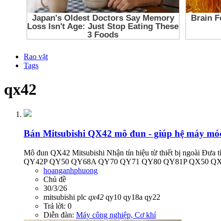
Rao vặt
Tags
qx42
Bán
Mitsubishi QX42 mô đun - giúp hệ máy mó
Mô đun QX42 Mitsubishi Nhận tín hiệu từ thiết bị ngoài Đ
QY42P QY50 QY68A QY70 QY71 QY80 QY81P QX50 QX
hoanganhphuong
Chủ đề
30/3/26
mitsubishi
plc
qx42
qy10
qy18a
qy22
Trả lời: 0
Diễn đàn:
Máy công nghiệp, Cơ khí