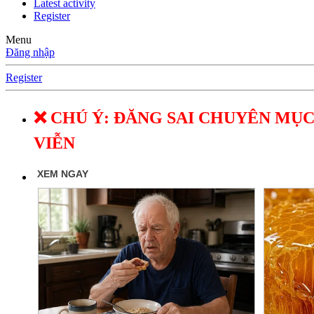
Latest activity
Register
Menu
Đăng nhập
Register
❌ CHÚ Ý: ĐĂNG SAI CHUYÊN MỤC
VIỄN