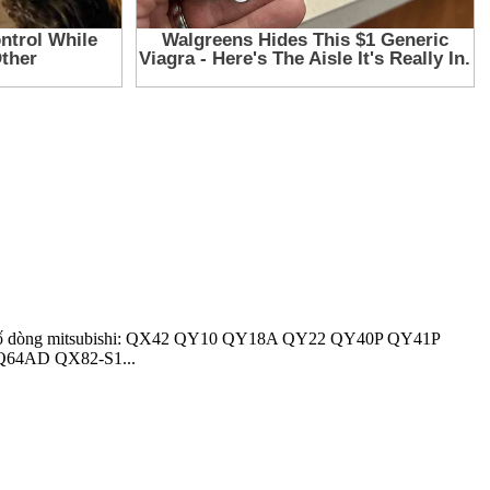
 Một số dòng mitsubishi: QX42 QY10 QY18A QY22 QY40P QY41P
64AD QX82-S1...