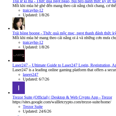
Trái lê ki ma - Thức quà ngọt ngào, bùi béo đánh thức ký ức tu
Mỗi khi mùa hè ghé đến mang theo cái nắng chói chang, cơ thể 
traicayhp-12
Updated:
1/8/26
Trái bòng boong - Thức quà mộc mạc, ngọt thanh đánh thức ký
Mỗi khi mùa hè mang theo cái nắng oi ả và những cơn mưa chợt
traicayhp-12
Updated:
1/8/26
Laser247 – Ultimate Guide to Laser247 Login, Registration,
Laser247 is a leading online gaming platform that offers a secur
laseer247
Updated:
6/7/26
Trezor Suite (Official) | Desktop & Web Crypto App - Trezor
https://sites.google.com/wallletcrypto.com/trezor-suite/home/
Trezor Suite
Updated:
24/6/26