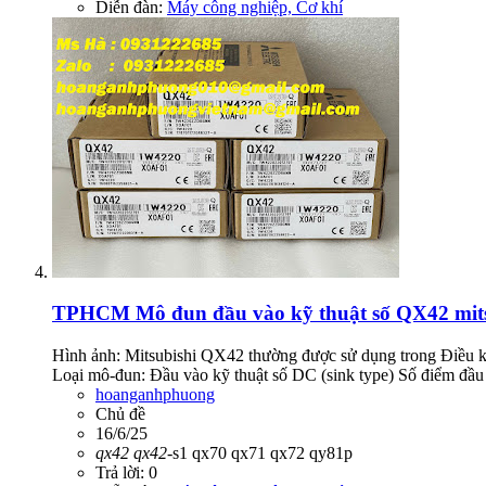
Diễn đàn:
Máy công nghiệp, Cơ khí
TPHCM
Mô đun đầu vào kỹ thuật số QX42 mits
Hình ảnh: Mitsubishi QX42 thường được sử dụng trong Điều khi
Loại mô-đun: Đầu vào kỹ thuật số DC (sink type) Số điểm đầu 
hoanganhphuong
Chủ đề
16/6/25
qx42
qx42
-s1
qx70
qx71
qx72
qy81p
Trả lời: 0