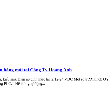
un hàng mới tại Công Ty Hoàng Anh
, kiểu sink Điện áp định mức tải ra 12‑24 VDC Một số trường hợp QY
ống PLC. - Hệ thống tự động...