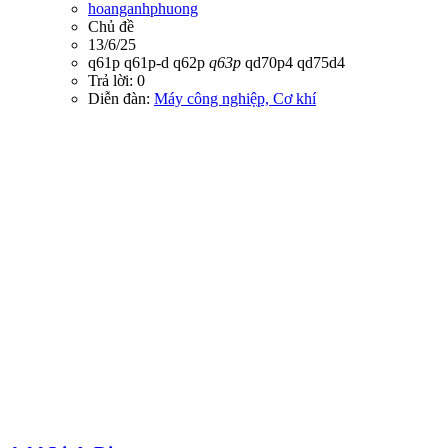
hoanganhphuong
Chủ đề
13/6/25
q61p
q61p-d
q62p
q63p
qd70p4
qd75d4
Trả lời: 0
Diễn đàn:
Máy công nghiệp, Cơ khí