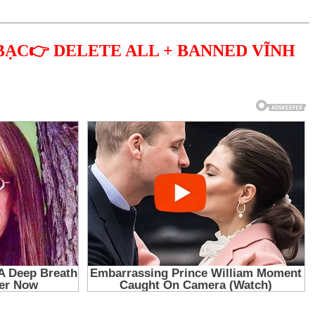
BẠC👉 DELETE ALL + BANNED VĨNH