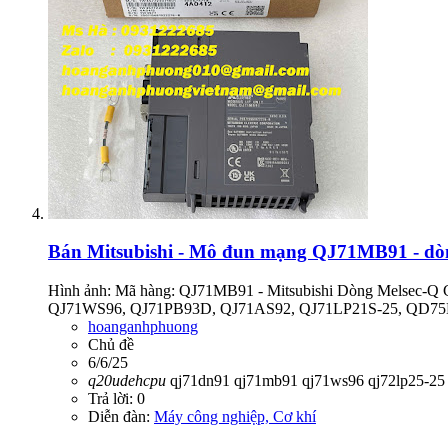
Bán
Mitsubishi - Mô đun mạng QJ71MB91 - dòng
Hình ảnh: Mã hàng: QJ71MB91 - Mitsubishi Dòng Mels
QJ71WS96, QJ71PB93D, QJ71AS92, QJ71LP21S-25, QD
hoanganhphuong
Chủ đề
6/6/25
q20udehcpu
qj71dn91
qj71mb91
qj71ws96
qj72lp25-25
Trả lời: 0
Diễn đàn:
Máy công nghiệp, Cơ khí