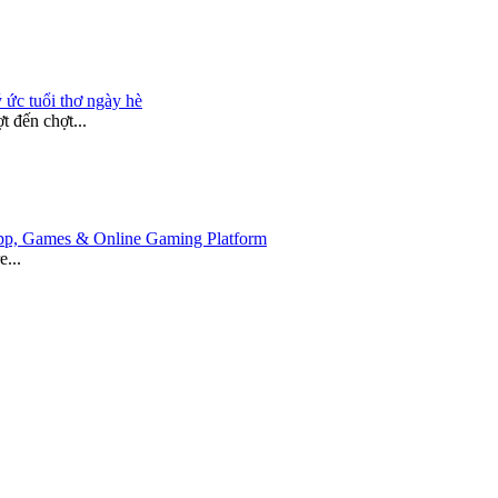
 ức tuổi thơ ngày hè
 đến chợt...
 App, Games & Online Gaming Platform
e...