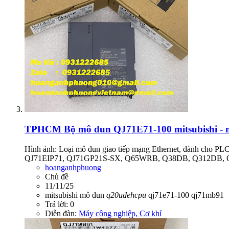
TPHCM
Bộ mô đun QJ71E71-100 mitsubishi -
Hình ảnh: Loại mô đun giao tiếp mạng Ethernet, dành cho
QJ71EIP71, QJ71GP21S-SX, Q65WRB, Q38DB, Q312DB, Q
hoanganhphuong
Chủ đề
11/11/25
mitsubishi
mô đun
q20udehcpu
qj71e71-100
qj71mb91
Trả lời: 0
Diễn đàn:
Máy công nghiệp, Cơ khí