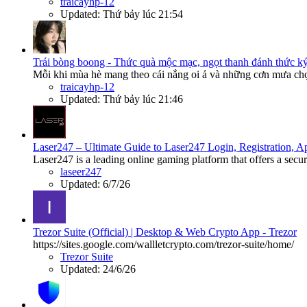
traicayhp-12
Updated:
Thứ bảy lúc 21:54
Trái bòng boong - Thức quà mộc mạc, ngọt thanh đánh thức ký
Mỗi khi mùa hè mang theo cái nắng oi ả và những cơn mưa chợt
traicayhp-12
Updated:
Thứ bảy lúc 21:46
Laser247 – Ultimate Guide to Laser247 Login, Registration,
Laser247 is a leading online gaming platform that offers a secur
laseer247
Updated:
6/7/26
Trezor Suite (Official) | Desktop & Web Crypto App - Trezor
https://sites.google.com/wallletcrypto.com/trezor-suite/home/
Trezor Suite
Updated:
24/6/26