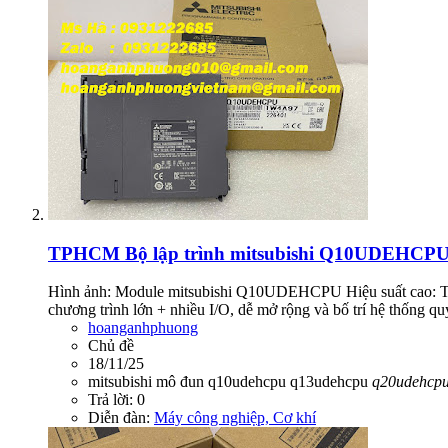
TPHCM
Bộ lập trình mitsubishi Q10UDEHCPU
Hình ảnh: Module mitsubishi Q10UDEHCPU Hiệu suất cao: Tốc đ
chương trình lớn + nhiều I/O, dễ mở rộng và bố trí hệ thống qu
hoanganhphuong
Chủ đề
18/11/25
mitsubishi
mô đun
q10udehcpu
q13udehcpu
q20udehcp
Trả lời: 0
Diễn đàn:
Máy công nghiệp, Cơ khí