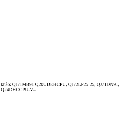
ham khảo: QJ71MB91 Q20UDEHCPU, QJ72LP25-25, QJ71DN91,
 Q24DHCCPU-V...