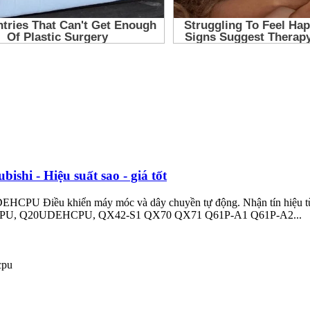
hi - Hiệu suất sao - giá tốt
U Điều khiển máy móc và dây chuyền tự động. Nhận tín hiệu từ cảm 
HCPU, Q20UDEHCPU, QX42-S1 QX70 QX71 Q61P-A1 Q61P-A2...
cpu