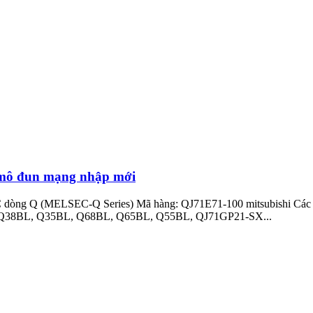
 mô đun mạng nhập mới
 PLC dòng Q (MELSEC-Q Series) Mã hàng: QJ71E71-100 mitsubishi 
38BL, Q35BL, Q68BL, Q65BL, Q55BL, QJ71GP21-SX...