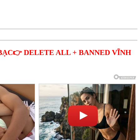
BẠC👉 DELETE ALL + BANNED VĨNH