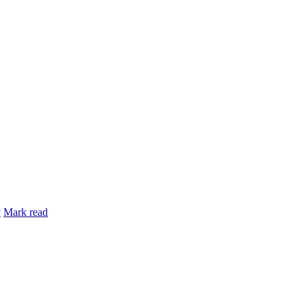
y
Mark read