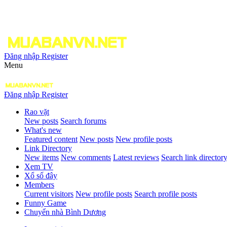
Đăng nhập
Register
Menu
Đăng nhập
Register
Rao vặt
New posts
Search forums
What's new
Featured content
New posts
New profile posts
Link Directory
New items
New comments
Latest reviews
Search link director
Xem TV
Xổ số đây
Members
Current visitors
New profile posts
Search profile posts
Funny Game
Chuyển nhà Bình Dương