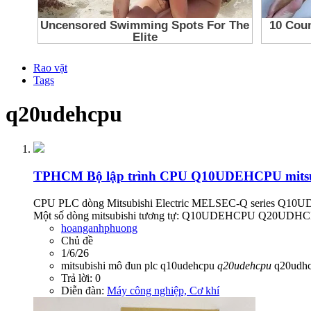
Rao vặt
Tags
q20udehcpu
TPHCM
Bộ lập trình CPU Q10UDEHCPU mitsubis
CPU PLC dòng Mitsubishi Electric MELSEC-Q series Q10UDEHCP
Một số dòng mitsubishi tương tự: Q10UDEHCPU Q20UD
hoanganhphuong
Chủ đề
1/6/26
mitsubishi
mô đun
plc
q10udehcpu
q20udehcpu
q20udh
Trả lời: 0
Diễn đàn:
Máy công nghiệp, Cơ khí