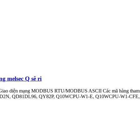
 melsec Q sê ri
ec-Q Giao diện mạng MODBUS RTU/MODBUS ASCII Các mã hàng t
75D2N, QD81DL96, QY82P, Q10WCPU-W1-E, Q10WCPU-W1-CFE,